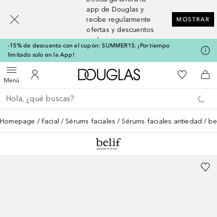
[navigation.slideout.screenreader]
app de Douglas y
recibe regularmente
MOSTRAR
ofertas y descuentos
exclusivos
-15% de descuento con el cupón: SUMMER15. ¡Por tiempo
limitado solo en la App!
A Douglas Home
Mi lista d
Abrir menú
Mi cuenta
A l
Menú
Regresar
Ejecutar búsqueda
Homepage
Facial
Sérums faciales
Sérums faciales antiedad
be