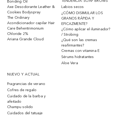
TENDENCIA: SOAP BROWS
Bonding Oil
Axe Desodorante Leather &
Labios secos
Cookies Bodyspray
¿CÓMO DISIMULAR LOS
The Ordinary
GRANOS RÁPIDA Y
Acondicionador capilar Hair
EFICAZMENTE?
Care Behentrimonium
¿Cómo aplicar el iluminador?
Chloride 2%
/ Strobing
Ariana Grande Cloud
¿Qué son las cremas
reafirmantes?
Cremas con vitamina E
Sérums hidratantes
Aloe Vera
NUEVO Y ACTUAL
Fragrancias de verano
Cofres de regalo
Cuidado de la barba y
afeitado
Champu solido
Cuidados del tatuaje