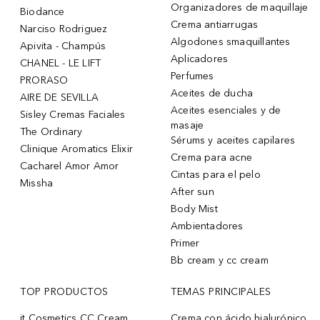
Organizadores de maquillaje
Biodance
Crema antiarrugas
Narciso Rodriguez
Algodones smaquillantes
Apivita - Champús
Aplicadores
CHANEL - LE LIFT
Perfumes
PRORASO
Aceites de ducha
AIRE DE SEVILLA
Aceites esenciales y de
Sisley Cremas Faciales
masaje
The Ordinary
Sérums y aceites capilares
Clinique Aromatics Elixir
Crema para acne
Cacharel Amor Amor
Cintas para el pelo
Missha
After sun
Body Mist
Ambientadores
Primer
Bb cream y cc cream
TOP PRODUCTOS
TEMAS PRINCIPALES
it Cosmetics CC Cream
Crema con ácido hialurónico