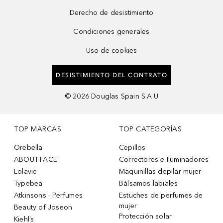
Derecho de desistimiento
Condiciones generales
Uso de cookies
DESISTIMIENTO DEL CONTRATO
©
2026
Douglas Spain S.A.U
TOP MARCAS
TOP CATEGORÍAS
Orebella
Cepillos
ABOUT-FACE
Correctores e Iluminadores
Lolavie
Maquinillas depilar mujer
Typebea
Bálsamos labiales
Atkinsons - Perfumes
Estuches de perfumes de
mujer
Beauty of Joseon
Protección solar
Kiehl’s