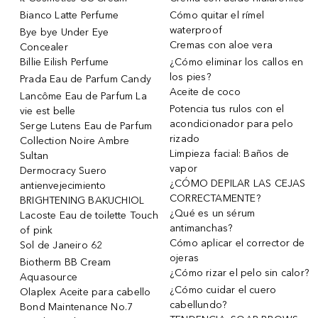
Bianco Latte Perfume
Cómo quitar el rímel
waterproof
Bye bye Under Eye
Cremas con aloe vera
Concealer
Billie Eilish Perfume
¿Cómo eliminar los callos en
los pies?
Prada Eau de Parfum Candy
Aceite de coco
Lancôme Eau de Parfum La
Potencia tus rulos con el
vie est belle
acondicionador para pelo
Serge Lutens Eau de Parfum
rizado
Collection Noire Ambre
Limpieza facial: Baños de
Sultan
vapor
Dermocracy Suero
¿CÓMO DEPILAR LAS CEJAS
antienvejecimiento
CORRECTAMENTE?
BRIGHTENING BAKUCHIOL
¿Qué es un sérum
Lacoste Eau de toilette Touch
antimanchas?
of pink
Cómo aplicar el corrector de
Sol de Janeiro 62
ojeras
Biotherm BB Cream
¿Cómo rizar el pelo sin calor?
Aquasource
¿Cómo cuidar el cuero
Olaplex Aceite para cabello
cabellundo?
Bond Maintenance No.7