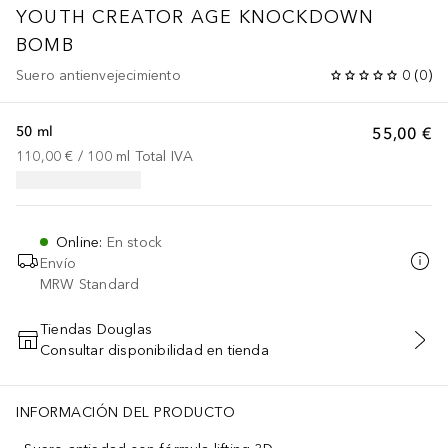
YOUTH CREATOR
AGE KNOCKDOWN
BOMB
Suero antienvejecimiento
0
(
0
)
50 ml
55,00 €
110,00 €
 / 
100
ml
Total IVA
Online
:
En stock
Envío
MRW Standard
Tiendas Douglas
Consultar disponibilidad en tienda
AÑADIR AL CARRITO
itrus Aurantifolia (Lime) Oil**, Pelargonium Graveolens Flower Oil*
INFORMACIÓN DEL PRODUCTO