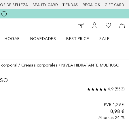
IOS DE BELLEZA
BEAUTY CARD
TIENDAS
REGALOS
GIFT CARD
Mi lista d
Al Storefinder
Mi cuenta
A l
HOGAR
NOVEDADES
BEST PRICE
SALE
Abrir menú Hogar
Abrir menú Novedades
Abrir menú Sal
 corporal
Cremas corporales
NIVEA HIDRATANTE MULTIUSO
USO
4.9
(
553
)
PVR
1,29 €
0,98 €
Ahorras 24 %