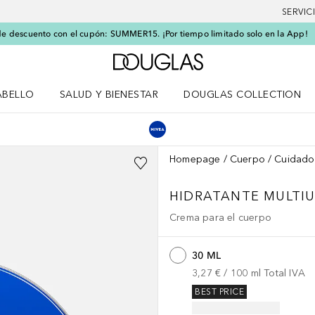
SERVIC
e descuento con el cupón: SUMMER15. ¡Por tiempo limitado solo en la App!
A Douglas Home
ABELLO
SALUD Y BIENESTAR
DOUGLAS COLLECTION
po
rir menú Cabello
Abrir menú Salud y bienestar
Homepage
Cuerpo
Cuidado
HIDRATANTE MULTI
Crema para el cuerpo
30 ML
3,27 €
 / 
100
ml
Total IVA
BEST PRICE