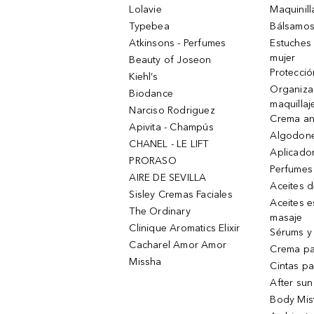
Lolavie
Maquinill
Typebea
Bálsamos
Atkinsons - Perfumes
Estuches
mujer
Beauty of Joseon
Protecció
Kiehl’s
Organiza
Biodance
maquillaj
Narciso Rodriguez
Crema an
Apivita - Champús
Algodone
CHANEL - LE LIFT
Aplicado
PRORASO
Perfumes
AIRE DE SEVILLA
Aceites 
Sisley Cremas Faciales
Aceites e
The Ordinary
masaje
Clinique Aromatics Elixir
Sérums y 
Cacharel Amor Amor
Crema pa
Missha
Cintas pa
After sun
Body Mis