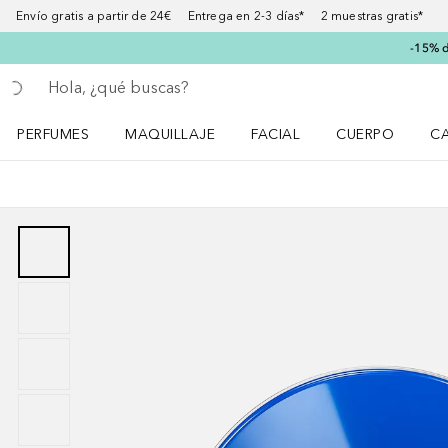
Envío gratis a partir de 24€ Entrega en 2-3 días* 2 muestras gratis*
-15% d
Regresar
Ejecutar búsqueda
PERFUMES
MAQUILLAJE
FACIAL
CUERPO
C
Abrir menú Perfumes
Abrir menú Maquillaje
Abrir menú Facial
Abrir menú Cuer
Ab