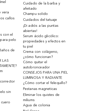
ímel
Cuidado de la barba y
afeitado
e vera
Champu solido
os callos
Cuidados del tatuaje
¡Di adiós a las puntas
abiertas!
os con el
Serum ácido glicólico:
 para pelo
propiedades y efectos en
tu piel
 Baños de
Crema con colágeno,
¿cómo funcionan?
R LAS
Cómo quitar el
TAMENTE?
autobronceador
um
CONSEJOS PARA UNA PIEL
LUMINOSA Y RADIANTE
corrector
¿Cómo cortar el felequillo?
Pestanas magneticas
elo sin
Eliminar los quistes de
miliums
 cuero
Agua de colonia