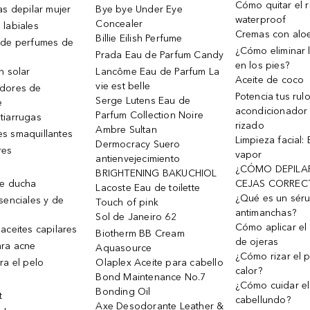
Cómo quitar el r
as depilar mujer
Bye bye Under Eye
waterproof
Concealer
 labiales
Cremas con alo
Billie Eilish Perfume
 de perfumes de
¿Cómo eliminar l
Prada Eau de Parfum Candy
en los pies?
n solar
Lancôme Eau de Parfum La
Aceite de coco
vie est belle
dores de
Potencia tus rul
Serge Lutens Eau de
e
acondicionador
Parfum Collection Noire
tiarrugas
rizado
Ambre Sultan
s smaquillantes
Limpieza facial:
Dermocracy Suero
res
vapor
antienvejecimiento
¿CÓMO DEPILA
BRIGHTENING BAKUCHIOL
de ducha
CEJAS CORREC
Lacoste Eau de toilette
¿Qué es un sér
senciales y de
Touch of pink
antimanchas?
Sol de Janeiro 62
Cómo aplicar el 
aceites capilares
Biotherm BB Cream
de ojeras
ra acne
Aquasource
¿Cómo rizar el p
ra el pelo
Olaplex Aceite para cabello
calor?
Bond Maintenance No.7
¿Cómo cuidar el
Bonding Oil
t
cabellundo?
Axe Desodorante Leather &