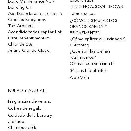
cabellundo?
Bond Maintenance No.7
TENDENCIA: SOAP BROWS
Bonding Oil
Axe Desodorante Leather &
Labios secos
Cookies Bodyspray
¿CÓMO DISIMULAR LOS
The Ordinary
GRANOS RÁPIDA Y
Acondicionador capilar Hair
EFICAZMENTE?
Care Behentrimonium
¿Cómo aplicar el iluminador?
Chloride 2%
/ Strobing
Ariana Grande Cloud
¿Qué son las cremas
reafirmantes?
Cremas con vitamina E
Sérums hidratantes
Aloe Vera
NUEVO Y ACTUAL
Fragrancias de verano
Cofres de regalo
Cuidado de la barba y
afeitado
Champu solido