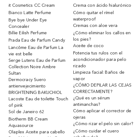
it Cosmetics CC Cream
Crema con ácido hialurónico
Bianco Latte Perfume
Cómo quitar el rímel
waterproof
Bye bye Under Eye
Cremas con aloe vera
Concealer
Billie Eilish Perfume
¿Cómo eliminar los callos en
los pies?
Prada Eau de Parfum Candy
Aceite de coco
Lancôme Eau de Parfum La
Potencia tus rulos con el
vie est belle
acondicionador para pelo
Serge Lutens Eau de Parfum
rizado
Collection Noire Ambre
Limpieza facial: Baños de
Sultan
vapor
Dermocracy Suero
¿CÓMO DEPILAR LAS CEJAS
antienvejecimiento
CORRECTAMENTE?
BRIGHTENING BAKUCHIOL
¿Qué es un sérum
Lacoste Eau de toilette Touch
antimanchas?
of pink
Cómo aplicar el corrector de
Sol de Janeiro 62
ojeras
Biotherm BB Cream
¿Cómo rizar el pelo sin calor?
Aquasource
¿Cómo cuidar el cuero
Olaplex Aceite para cabello