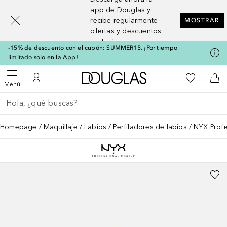
[navigation.slideout.screenreader]
app de Douglas y
recibe regularmente
MOSTRAR
ofertas y descuentos
exclusivos
-15% de descuento con el cupón: SUMMER15. ¡Por tiempo
limitado solo en la App!
A Douglas Home
Mi lista d
Abrir menú
Mi cuenta
A l
Menú
Regresar
Ejecutar búsqueda
Homepage
Maquillaje
Labios
Perfiladores de labios
NYX Profe