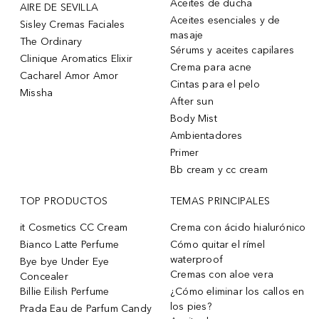
Aceites de ducha
AIRE DE SEVILLA
Aceites esenciales y de
Sisley Cremas Faciales
masaje
The Ordinary
Sérums y aceites capilares
Clinique Aromatics Elixir
Crema para acne
Cacharel Amor Amor
Cintas para el pelo
Missha
After sun
Body Mist
Ambientadores
Primer
Bb cream y cc cream
TOP PRODUCTOS
TEMAS PRINCIPALES
it Cosmetics CC Cream
Crema con ácido hialurónico
Bianco Latte Perfume
Cómo quitar el rímel
waterproof
Bye bye Under Eye
Cremas con aloe vera
Concealer
Billie Eilish Perfume
¿Cómo eliminar los callos en
los pies?
Prada Eau de Parfum Candy