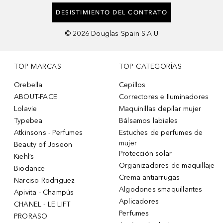
DESISTIMIENTO DEL CONTRATO
©
2026
Douglas Spain S.A.U
TOP MARCAS
TOP CATEGORÍAS
Orebella
Cepillos
ABOUT-FACE
Correctores e Iluminadores
Lolavie
Maquinillas depilar mujer
Typebea
Bálsamos labiales
Atkinsons - Perfumes
Estuches de perfumes de
mujer
Beauty of Joseon
Protección solar
Kiehl’s
Organizadores de maquillaje
Biodance
Crema antiarrugas
Narciso Rodriguez
Algodones smaquillantes
Apivita - Champús
Aplicadores
CHANEL - LE LIFT
Perfumes
PRORASO