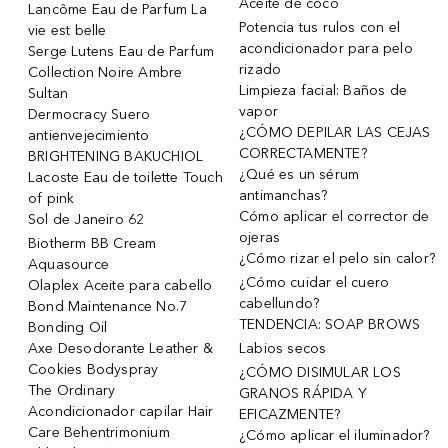
Aceite de coco
Lancôme Eau de Parfum La
Potencia tus rulos con el
vie est belle
acondicionador para pelo
Serge Lutens Eau de Parfum
rizado
Collection Noire Ambre
Limpieza facial: Baños de
Sultan
vapor
Dermocracy Suero
¿CÓMO DEPILAR LAS CEJAS
antienvejecimiento
CORRECTAMENTE?
BRIGHTENING BAKUCHIOL
¿Qué es un sérum
Lacoste Eau de toilette Touch
antimanchas?
of pink
Cómo aplicar el corrector de
Sol de Janeiro 62
ojeras
Biotherm BB Cream
¿Cómo rizar el pelo sin calor?
Aquasource
¿Cómo cuidar el cuero
Olaplex Aceite para cabello
cabellundo?
Bond Maintenance No.7
TENDENCIA: SOAP BROWS
Bonding Oil
Axe Desodorante Leather &
Labios secos
Cookies Bodyspray
¿CÓMO DISIMULAR LOS
The Ordinary
GRANOS RÁPIDA Y
Acondicionador capilar Hair
EFICAZMENTE?
Care Behentrimonium
¿Cómo aplicar el iluminador?