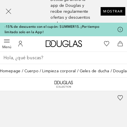
[navigation.slideout.screenreader]
app de Douglas y
recibe regularmente
MOSTRAR
ofertas y descuentos
exclusivos
-15% de descuento con el cupón: SUMMER15. ¡Por tiempo
limitado solo en la App!
A Douglas Home
Mi lista d
Abrir menú
Mi cuenta
A l
Menú
Regresar
Ejecutar búsqueda
Homepage
Cuerpo
Limpieza corporal
Geles de ducha
Douglas