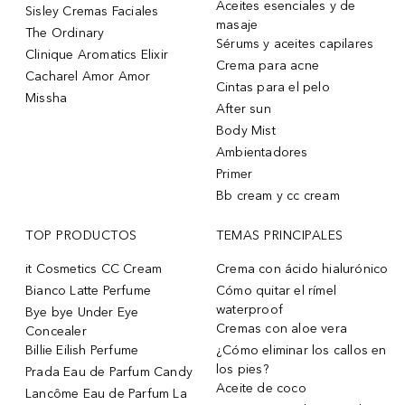
Aceites esenciales y de
Sisley Cremas Faciales
masaje
The Ordinary
Sérums y aceites capilares
Clinique Aromatics Elixir
Crema para acne
Cacharel Amor Amor
Cintas para el pelo
Missha
After sun
Body Mist
Ambientadores
Primer
Bb cream y cc cream
TOP PRODUCTOS
TEMAS PRINCIPALES
it Cosmetics CC Cream
Crema con ácido hialurónico
Bianco Latte Perfume
Cómo quitar el rímel
waterproof
Bye bye Under Eye
Cremas con aloe vera
Concealer
Billie Eilish Perfume
¿Cómo eliminar los callos en
los pies?
Prada Eau de Parfum Candy
Aceite de coco
Lancôme Eau de Parfum La