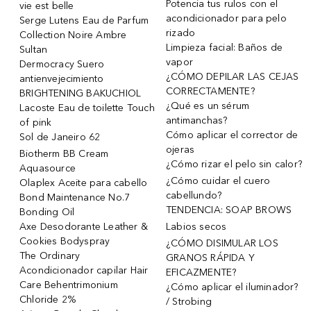
Potencia tus rulos con el
vie est belle
acondicionador para pelo
Serge Lutens Eau de Parfum
rizado
Collection Noire Ambre
Limpieza facial: Baños de
Sultan
vapor
Dermocracy Suero
¿CÓMO DEPILAR LAS CEJAS
antienvejecimiento
CORRECTAMENTE?
BRIGHTENING BAKUCHIOL
¿Qué es un sérum
Lacoste Eau de toilette Touch
antimanchas?
of pink
Cómo aplicar el corrector de
Sol de Janeiro 62
ojeras
Biotherm BB Cream
¿Cómo rizar el pelo sin calor?
Aquasource
¿Cómo cuidar el cuero
Olaplex Aceite para cabello
cabellundo?
Bond Maintenance No.7
TENDENCIA: SOAP BROWS
Bonding Oil
Axe Desodorante Leather &
Labios secos
Cookies Bodyspray
¿CÓMO DISIMULAR LOS
The Ordinary
GRANOS RÁPIDA Y
Acondicionador capilar Hair
EFICAZMENTE?
Care Behentrimonium
¿Cómo aplicar el iluminador?
Chloride 2%
/ Strobing