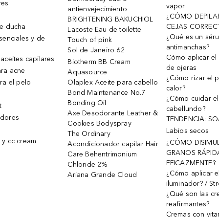
res
vapor
antienvejecimiento
¿CÓMO DEPILA
BRIGHTENING BAKUCHIOL
de ducha
CEJAS CORREC
Lacoste Eau de toilette
¿Qué es un sér
senciales y de
Touch of pink
antimanchas?
Sol de Janeiro 62
Cómo aplicar el 
aceites capilares
Biotherm BB Cream
de ojeras
ra acne
Aquasource
¿Cómo rizar el p
ra el pelo
Olaplex Aceite para cabello
calor?
Bond Maintenance No.7
¿Cómo cuidar el
Bonding Oil
t
cabellundo?
Axe Desodorante Leather &
dores
TENDENCIA: S
Cookies Bodyspray
Labios secos
The Ordinary
 y cc cream
¿CÓMO DISIMU
Acondicionador capilar Hair
GRANOS RÁPID
Care Behentrimonium
EFICAZMENTE?
Chloride 2%
¿Cómo aplicar e
Ariana Grande Cloud
iluminador? / St
¿Qué son las c
reafirmantes?
Cremas con vita