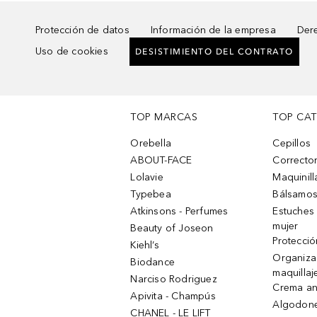
Protección de datos
Información de la empresa
Dere
Uso de cookies
DESISTIMIENTO DEL CONTRATO
TOP MARCAS
TOP CA
Orebella
Cepillos
ABOUT-FACE
Corrector
Lolavie
Maquinill
Typebea
Bálsamos
Atkinsons - Perfumes
Estuches
mujer
Beauty of Joseon
Protecció
Kiehl’s
Organiza
Biodance
maquillaj
Narciso Rodriguez
Crema an
Apivita - Champús
Algodone
CHANEL - LE LIFT