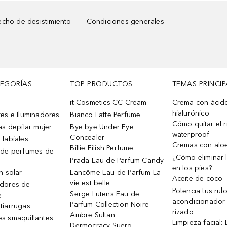
cho de desistimiento
Condiciones generales
TEGORÍAS
TOP PRODUCTOS
TEMAS PRINCIP
it Cosmetics CC Cream
Crema con ácid
hialurónico
es e Iluminadores
Bianco Latte Perfume
Cómo quitar el r
as depilar mujer
Bye bye Under Eye
waterproof
Concealer
 labiales
Cremas con alo
Billie Eilish Perfume
 de perfumes de
¿Cómo eliminar l
Prada Eau de Parfum Candy
en los pies?
n solar
Lancôme Eau de Parfum La
Aceite de coco
vie est belle
dores de
Potencia tus rul
Serge Lutens Eau de
e
acondicionador
Parfum Collection Noire
tiarrugas
rizado
Ambre Sultan
s smaquillantes
Limpieza facial:
Dermocracy Suero