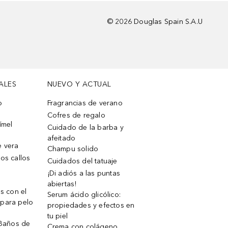
©
2026
Douglas Spain S.A.U
ALES
NUEVO Y ACTUAL
o
Fragrancias de verano
Cofres de regalo
ímel
Cuidado de la barba y
afeitado
e vera
Champu solido
os callos
Cuidados del tatuaje
¡Di adiós a las puntas
abiertas!
os con el
Serum ácido glicólico:
 para pelo
propiedades y efectos en
tu piel
 Baños de
Crema con colágeno,