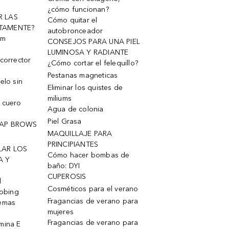
¿cómo funcionan?
R LAS
Cómo quitar el
TAMENTE?
autobronceador
um
CONSEJOS PARA UNA PIEL
LUMINOSA Y RADIANTE
corrector
¿Cómo cortar el felequillo?
Pestanas magneticas
elo sin
Eliminar los quistes de
miliums
 cuero
Agua de colonia
Piel Grasa
OAP BROWS
MAQUILLAJE PARA
PRINCIPIANTES
LAR LOS
Cómo hacer bombas de
A Y
baño: DYI
CUPEROSIS
l
Cosméticos para el verano
robing
Fragancias de verano para
remas
mujeres
Fragancias de verano para
mina E