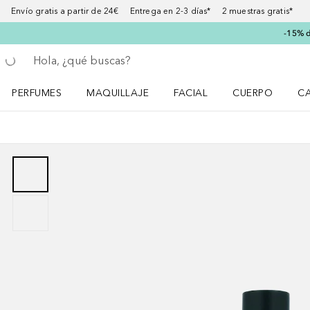
Envío gratis a partir de 24€ Entrega en 2-3 días* 2 muestras gratis*
-15% d
Regresar
Ejecutar búsqueda
PERFUMES
MAQUILLAJE
FACIAL
CUERPO
C
Abrir menú Perfumes
Abrir menú Maquillaje
Abrir menú Facial
Abrir menú Cuer
Ab