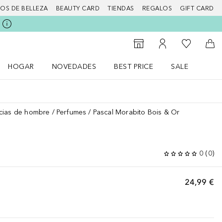
IOS DE BELLEZA
BEAUTY CARD
TIENDAS
REGALOS
GIFT CARD
Mi lista d
Al Storefinder
Mi cuenta
A l
HOGAR
NOVEDADES
BEST PRICE
SALE
Abrir menú Hogar
Abrir menú Novedades
Abrir menú Sal
cias de hombre
Perfumes
Pascal Morabito Bois & Or
0
(
0
)
24,99 €