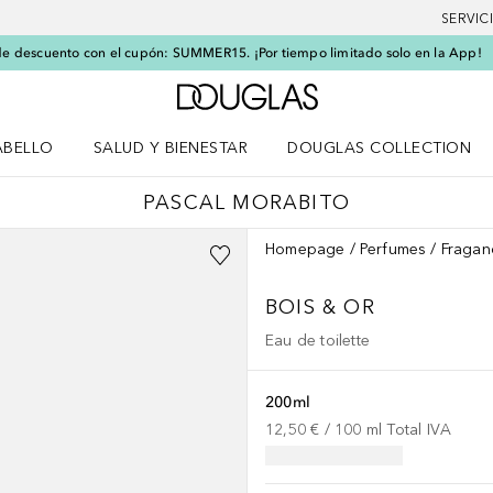
SERVIC
e descuento con el cupón: SUMMER15. ¡Por tiempo limitado solo en la App!
A Douglas Home
ABELLO
SALUD Y BIENESTAR
DOUGLAS COLLECTION
po
rir menú Cabello
Abrir menú Salud y bienestar
PASCAL MORABITO
Homepage
Perfumes
Fragan
BOIS & OR
Eau de toilette
200ml
12,50 €
 / 
100
ml
Total IVA