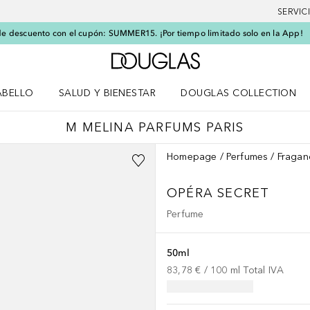
SERVIC
e descuento con el cupón: SUMMER15. ¡Por tiempo limitado solo en la App!
A Douglas Home
ABELLO
SALUD Y BIENESTAR
DOUGLAS COLLECTION
po
rir menú Cabello
Abrir menú Salud y bienestar
M MELINA PARFUMS PARIS
Homepage
Perfumes
Fragan
OPÉRA SECRET
Perfume
50ml
83,78 €
 / 
100
ml
Total IVA