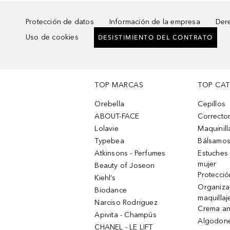
Protección de datos
Información de la empresa
Dere
Uso de cookies
DESISTIMIENTO DEL CONTRATO
TOP MARCAS
TOP CA
Orebella
Cepillos
ABOUT-FACE
Corrector
Lolavie
Maquinill
Typebea
Bálsamos
Atkinsons - Perfumes
Estuches
mujer
Beauty of Joseon
Protecció
Kiehl’s
Organiza
Biodance
maquillaj
Narciso Rodriguez
Crema an
Apivita - Champús
Algodone
CHANEL - LE LIFT