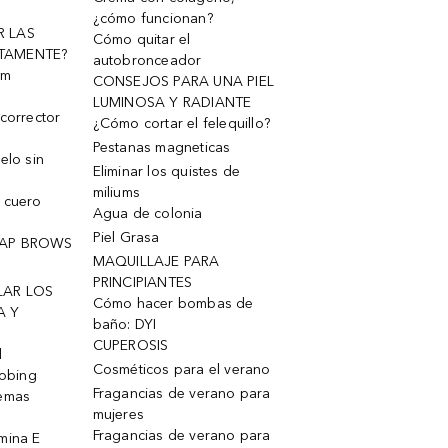
¿cómo funcionan?
R LAS
Cómo quitar el
TAMENTE?
autobronceador
um
CONSEJOS PARA UNA PIEL
LUMINOSA Y RADIANTE
corrector
¿Cómo cortar el felequillo?
Pestanas magneticas
elo sin
Eliminar los quistes de
miliums
 cuero
Agua de colonia
Piel Grasa
OAP BROWS
MAQUILLAJE PARA
PRINCIPIANTES
LAR LOS
Cómo hacer bombas de
A Y
baño: DYI
CUPEROSIS
l
Cosméticos para el verano
robing
Fragancias de verano para
remas
mujeres
Fragancias de verano para
mina E