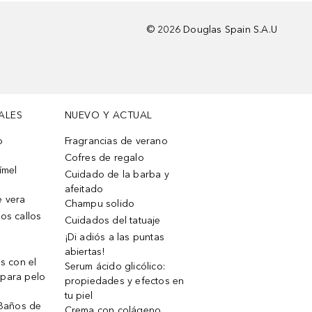
©
2026
Douglas Spain S.A.U
ALES
NUEVO Y ACTUAL
o
Fragrancias de verano
Cofres de regalo
ímel
Cuidado de la barba y
afeitado
e vera
Champu solido
os callos
Cuidados del tatuaje
¡Di adiós a las puntas
abiertas!
os con el
Serum ácido glicólico:
 para pelo
propiedades y efectos en
tu piel
 Baños de
Crema con colágeno,