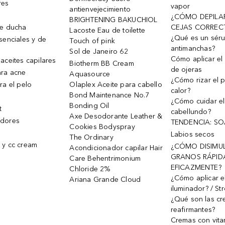
res
vapor
antienvejecimiento
¿CÓMO DEPILA
BRIGHTENING BAKUCHIOL
de ducha
CEJAS CORREC
Lacoste Eau de toilette
¿Qué es un sér
senciales y de
Touch of pink
antimanchas?
Sol de Janeiro 62
Cómo aplicar el 
aceites capilares
Biotherm BB Cream
de ojeras
ra acne
Aquasource
¿Cómo rizar el p
ra el pelo
Olaplex Aceite para cabello
calor?
Bond Maintenance No.7
¿Cómo cuidar el
Bonding Oil
t
cabellundo?
Axe Desodorante Leather &
dores
TENDENCIA: S
Cookies Bodyspray
Labios secos
The Ordinary
 y cc cream
¿CÓMO DISIMU
Acondicionador capilar Hair
GRANOS RÁPID
Care Behentrimonium
EFICAZMENTE?
Chloride 2%
¿Cómo aplicar e
Ariana Grande Cloud
iluminador? / St
¿Qué son las c
reafirmantes?
Cremas con vita