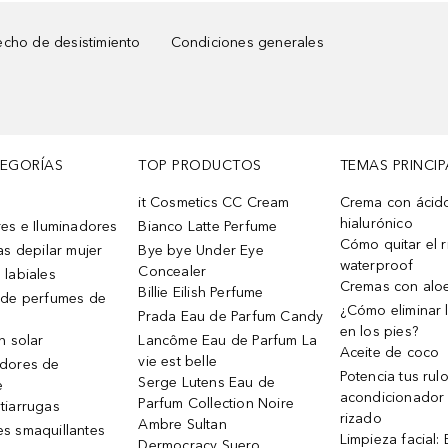
cho de desistimiento
Condiciones generales
TEGORÍAS
TOP PRODUCTOS
TEMAS PRINCIP
it Cosmetics CC Cream
Crema con ácid
hialurónico
es e Iluminadores
Bianco Latte Perfume
Cómo quitar el r
as depilar mujer
Bye bye Under Eye
waterproof
Concealer
 labiales
Cremas con alo
Billie Eilish Perfume
 de perfumes de
¿Cómo eliminar l
Prada Eau de Parfum Candy
en los pies?
n solar
Lancôme Eau de Parfum La
Aceite de coco
vie est belle
dores de
Potencia tus rul
Serge Lutens Eau de
e
acondicionador
Parfum Collection Noire
tiarrugas
rizado
Ambre Sultan
s smaquillantes
Limpieza facial:
Dermocracy Suero