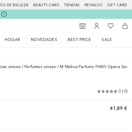
IOS DE BELLEZA
BEAUTY CARD
TIENDAS
REGALOS
GIFT CARD
Mi lista d
Al Storefinder
Mi cuenta
A l
HOGAR
NOVEDADES
BEST PRICE
SALE
Abrir menú Hogar
Abrir menú Novedades
Abrir menú Sal
cias unisex
Perfumes unisex
M Melina Parfums PARIS Opéra Secre
0
(
0
)
41,89 €