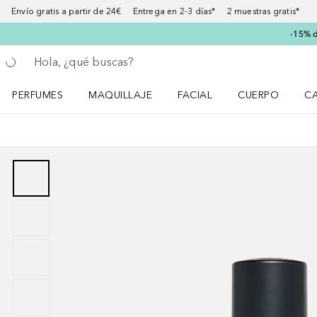
Envío gratis a partir de 24€ Entrega en 2-3 días* 2 muestras gratis*
-15% d
Regresar
Ejecutar búsqueda
PERFUMES
MAQUILLAJE
FACIAL
CUERPO
C
Abrir menú Perfumes
Abrir menú Maquillaje
Abrir menú Facial
Abrir menú Cuer
Ab