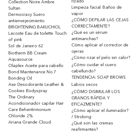
rizado
Collection Noire Ambre
Limpieza facial: Baños de
Sultan
vapor
Dermocracy Suero
¿CÓMO DEPILAR LAS CEJAS
antienvejecimiento
CORRECTAMENTE?
BRIGHTENING BAKUCHIOL
¿Qué es un sérum
Lacoste Eau de toilette Touch
antimanchas?
of pink
Cómo aplicar el corrector de
Sol de Janeiro 62
ojeras
Biotherm BB Cream
¿Cómo rizar el pelo sin calor?
Aquasource
¿Cómo cuidar el cuero
Olaplex Aceite para cabello
cabellundo?
Bond Maintenance No.7
TENDENCIA: SOAP BROWS
Bonding Oil
Axe Desodorante Leather &
Labios secos
Cookies Bodyspray
¿CÓMO DISIMULAR LOS
The Ordinary
GRANOS RÁPIDA Y
Acondicionador capilar Hair
EFICAZMENTE?
Care Behentrimonium
¿Cómo aplicar el iluminador?
Chloride 2%
/ Strobing
Ariana Grande Cloud
¿Qué son las cremas
reafirmantes?