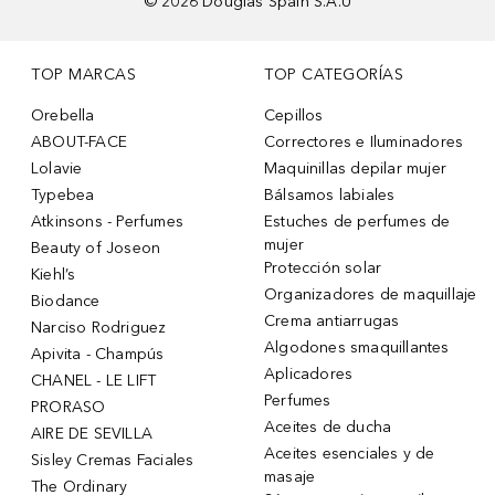
©
2026
Douglas Spain S.A.U
TOP MARCAS
TOP CATEGORÍAS
Orebella
Cepillos
ABOUT-FACE
Correctores e Iluminadores
Lolavie
Maquinillas depilar mujer
Typebea
Bálsamos labiales
Atkinsons - Perfumes
Estuches de perfumes de
mujer
Beauty of Joseon
Protección solar
Kiehl’s
Organizadores de maquillaje
Biodance
Crema antiarrugas
Narciso Rodriguez
Algodones smaquillantes
Apivita - Champús
Aplicadores
CHANEL - LE LIFT
Perfumes
PRORASO
Aceites de ducha
AIRE DE SEVILLA
Aceites esenciales y de
Sisley Cremas Faciales
masaje
The Ordinary