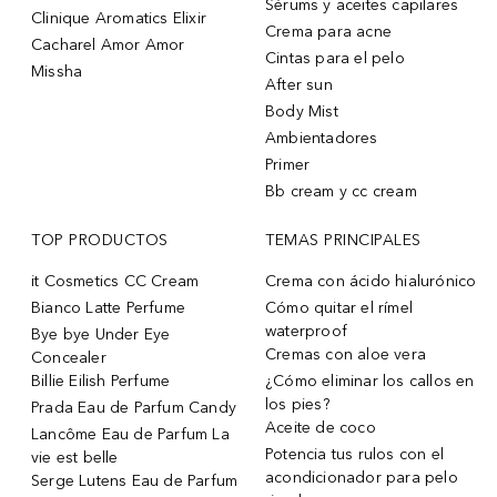
Sérums y aceites capilares
Clinique Aromatics Elixir
Crema para acne
Cacharel Amor Amor
Cintas para el pelo
Missha
After sun
Body Mist
Ambientadores
Primer
Bb cream y cc cream
TOP PRODUCTOS
TEMAS PRINCIPALES
it Cosmetics CC Cream
Crema con ácido hialurónico
Bianco Latte Perfume
Cómo quitar el rímel
waterproof
Bye bye Under Eye
Cremas con aloe vera
Concealer
Billie Eilish Perfume
¿Cómo eliminar los callos en
los pies?
Prada Eau de Parfum Candy
Aceite de coco
Lancôme Eau de Parfum La
Potencia tus rulos con el
vie est belle
acondicionador para pelo
Serge Lutens Eau de Parfum