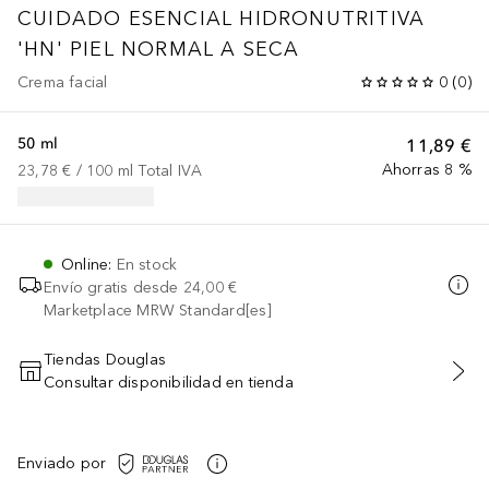
CUIDADO ESENCIAL HIDRONUTRITIVA
'HN' PIEL NORMAL A SECA
Crema facial
0
(
0
)
50 ml
11,89 €
Ahorras 8 %
23,78 €
 / 
100
ml
Total IVA
Online
:
En stock
Envío gratis desde
24,00 €
Marketplace MRW Standard[es]
Tiendas Douglas
Consultar disponibilidad en tienda
AÑADIR AL CARRITO
Enviado por