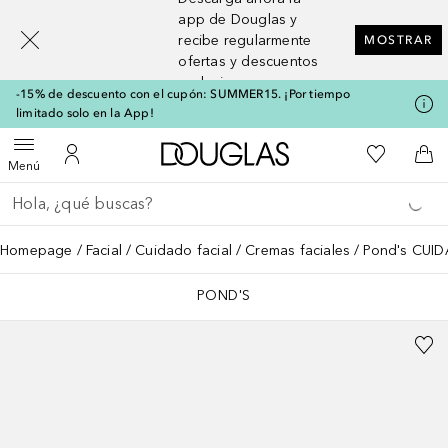
[navigation.slideout.screenreader]
app de Douglas y
recibe regularmente
MOSTRAR
ofertas y descuentos
exclusivos
-15% de descuento con el cupón: SUMMER15. ¡Por tiempo
limitado solo en la App!
A Douglas Home
Mi lista d
Abrir menú
Mi cuenta
A l
Menú
Regresar
Ejecutar búsqueda
Homepage
Facial
Cuidado facial
Cremas faciales
Pond's CUIDA
POND'S