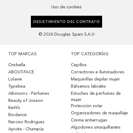
Uso de cookies
DESISTIMIENTO DEL CONTRATO
©
2026
Douglas Spain S.A.U
TOP MARCAS
TOP CATEGORÍAS
Orebella
Cepillos
ABOUT-FACE
Correctores e Iluminadores
Lolavie
Maquinillas depilar mujer
Typebea
Bálsamos labiales
Atkinsons - Perfumes
Estuches de perfumes de
mujer
Beauty of Joseon
Protección solar
Kiehl’s
Organizadores de maquillaje
Biodance
Crema antiarrugas
Narciso Rodriguez
Algodones smaquillantes
Apivita - Champús