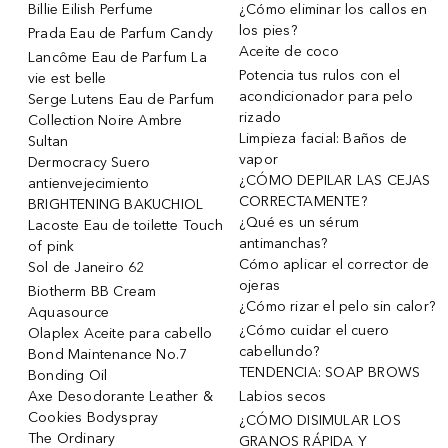
Billie Eilish Perfume
¿Cómo eliminar los callos en
los pies?
Prada Eau de Parfum Candy
Aceite de coco
Lancôme Eau de Parfum La
Potencia tus rulos con el
vie est belle
acondicionador para pelo
Serge Lutens Eau de Parfum
rizado
Collection Noire Ambre
Limpieza facial: Baños de
Sultan
vapor
Dermocracy Suero
¿CÓMO DEPILAR LAS CEJAS
antienvejecimiento
CORRECTAMENTE?
BRIGHTENING BAKUCHIOL
¿Qué es un sérum
Lacoste Eau de toilette Touch
antimanchas?
of pink
Cómo aplicar el corrector de
Sol de Janeiro 62
ojeras
Biotherm BB Cream
¿Cómo rizar el pelo sin calor?
Aquasource
¿Cómo cuidar el cuero
Olaplex Aceite para cabello
cabellundo?
Bond Maintenance No.7
TENDENCIA: SOAP BROWS
Bonding Oil
Axe Desodorante Leather &
Labios secos
Cookies Bodyspray
¿CÓMO DISIMULAR LOS
The Ordinary
GRANOS RÁPIDA Y