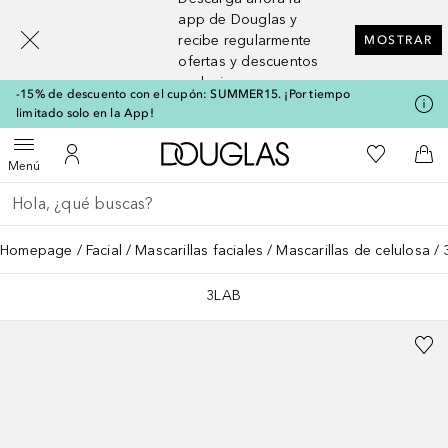
[navigation.slideout.screenreader]
app de Douglas y
recibe regularmente
MOSTRAR
ofertas y descuentos
exclusivos
-15% de descuento con el cupón: SUMMER15. ¡Por tiempo
limitado solo en la App!
A Douglas Home
Mi lista d
Abrir menú
Mi cuenta
A l
Menú
Regresar
Ejecutar búsqueda
Homepage
Facial
Mascarillas faciales
Mascarillas de celulosa
3LAB