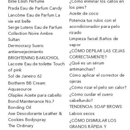
Billie Eilish Perfume
¿Cómo eliminar los callos en
los pies?
Prada Eau de Parfum Candy
Aceite de coco
Lancôme Eau de Parfum La
Potencia tus rulos con el
vie est belle
acondicionador para pelo
Serge Lutens Eau de Parfum
rizado
Collection Noire Ambre
Limpieza facial: Baños de
Sultan
vapor
Dermocracy Suero
¿CÓMO DEPILAR LAS CEJAS
antienvejecimiento
CORRECTAMENTE?
BRIGHTENING BAKUCHIOL
¿Qué es un sérum
Lacoste Eau de toilette Touch
antimanchas?
of pink
Cómo aplicar el corrector de
Sol de Janeiro 62
ojeras
Biotherm BB Cream
¿Cómo rizar el pelo sin calor?
Aquasource
¿Cómo cuidar el cuero
Olaplex Aceite para cabello
cabellundo?
Bond Maintenance No.7
TENDENCIA: SOAP BROWS
Bonding Oil
Axe Desodorante Leather &
Labios secos
Cookies Bodyspray
¿CÓMO DISIMULAR LOS
The Ordinary
GRANOS RÁPIDA Y