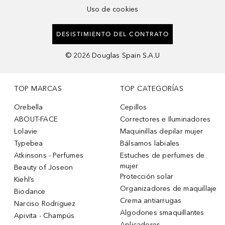
Uso de cookies
DESISTIMIENTO DEL CONTRATO
©
2026
Douglas Spain S.A.U
TOP MARCAS
TOP CATEGORÍAS
Orebella
Cepillos
ABOUT-FACE
Correctores e Iluminadores
Lolavie
Maquinillas depilar mujer
Typebea
Bálsamos labiales
Atkinsons - Perfumes
Estuches de perfumes de
mujer
Beauty of Joseon
Protección solar
Kiehl’s
Organizadores de maquillaje
Biodance
Crema antiarrugas
Narciso Rodriguez
Algodones smaquillantes
Apivita - Champús
Aplicadores