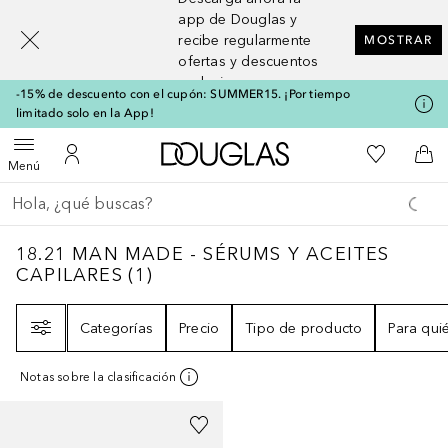
[navigation.slideout.screenreader]
app de Douglas y
recibe regularmente
MOSTRAR
ofertas y descuentos
exclusivos
-15% de descuento con el cupón: SUMMER15. ¡Por tiempo
limitado solo en la App!
A Douglas Home
Mi lista d
Abrir menú
Mi cuenta
A l
Menú
Regresar
Ejecutar búsqueda
18.21 MAN MADE - SÉRUMS Y ACEITES CA
18.21 MAN MADE - SÉRUMS Y ACEITES
CAPILARES
(
1
)
Filtro
Categorías
Precio
Tipo de producto
Para qui
Notas sobre la clasificación