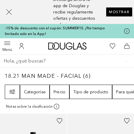
[navigation.slideout.screenreader]
app de Douglas y
recibe regularmente
MOSTRAR
ofertas y descuentos
exclusivos
-15% de descuento con el cupón: SUMMER15. ¡Por tiempo
limitado solo en la App!
A Douglas Home
Mi lista d
Abrir menú
Mi cuenta
A l
Menú
Regresar
Ejecutar búsqueda
18.21 MAN MADE - FACIAL
6
RESULTADOS
18.21 MAN MADE - FACIAL
(
6
)
Filtro
Categorías
Precio
Tipo de producto
Para qui
Notas sobre la clasificación