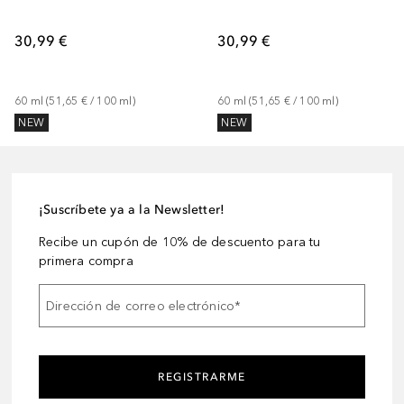
30,99 €
30,99 €
60
ml
 (
51,65 €
 / 
100
ml
)
60
ml
 (
51,65 €
 / 
100
ml
)
NEW
NEW
¡Suscríbete ya a la Newsletter!
Recibe un cupón de 10% de descuento para tu
primera compra
Dirección de correo electrónico
*
REGISTRARME