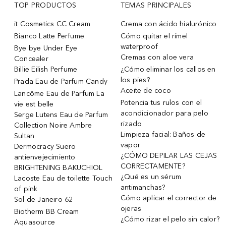
TOP PRODUCTOS
TEMAS PRINCIPALES
it Cosmetics CC Cream
Crema con ácido hialurónico
Bianco Latte Perfume
Cómo quitar el rímel
waterproof
Bye bye Under Eye
Cremas con aloe vera
Concealer
Billie Eilish Perfume
¿Cómo eliminar los callos en
los pies?
Prada Eau de Parfum Candy
Aceite de coco
Lancôme Eau de Parfum La
Potencia tus rulos con el
vie est belle
acondicionador para pelo
Serge Lutens Eau de Parfum
rizado
Collection Noire Ambre
Limpieza facial: Baños de
Sultan
vapor
Dermocracy Suero
¿CÓMO DEPILAR LAS CEJAS
antienvejecimiento
CORRECTAMENTE?
BRIGHTENING BAKUCHIOL
¿Qué es un sérum
Lacoste Eau de toilette Touch
antimanchas?
of pink
Cómo aplicar el corrector de
Sol de Janeiro 62
ojeras
Biotherm BB Cream
¿Cómo rizar el pelo sin calor?
Aquasource