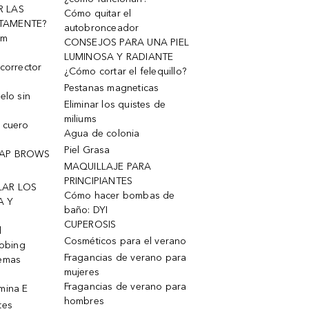
R LAS
Cómo quitar el
TAMENTE?
autobronceador
um
CONSEJOS PARA UNA PIEL
LUMINOSA Y RADIANTE
corrector
¿Cómo cortar el felequillo?
Pestanas magneticas
elo sin
Eliminar los quistes de
miliums
 cuero
Agua de colonia
Piel Grasa
OAP BROWS
MAQUILLAJE PARA
PRINCIPIANTES
LAR LOS
Cómo hacer bombas de
A Y
baño: DYI
CUPEROSIS
l
Cosméticos para el verano
robing
Fragancias de verano para
remas
mujeres
Fragancias de verano para
mina E
hombres
tes