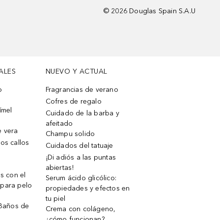
©
2026
Douglas Spain S.A.U
ALES
NUEVO Y ACTUAL
o
Fragrancias de verano
Cofres de regalo
ímel
Cuidado de la barba y
afeitado
e vera
Champu solido
os callos
Cuidados del tatuaje
¡Di adiós a las puntas
abiertas!
os con el
Serum ácido glicólico:
 para pelo
propiedades y efectos en
tu piel
 Baños de
Crema con colágeno,
¿cómo funcionan?