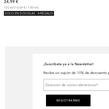
24,99 €
150
ml
 (
16,66 €
 / 
100
ml
)
SOLO EN DOUGLAS
REGALO
¡Suscríbete ya a la Newsletter!
Recibe un cupón de 10% de descuento p
Dirección de correo electrónico
*
REGISTRARME