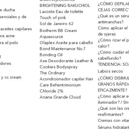
¿CÓMO DEPILA
BRIGHTENING BAKUCHIOL
de ducha
CEJAS CORREC
Lacoste Eau de toilette
¿Qué es un sér
senciales y de
Touch of pink
antimanchas?
Sol de Janeiro 62
Cómo aplicar el 
aceites capilares
Biotherm BB Cream
de ojeras
ra acne
Aquasource
¿Cómo rizar el p
ra el pelo
Olaplex Aceite para cabello
calor?
Bond Maintenance No.7
¿Cómo cuidar el
Bonding Oil
t
cabellundo?
Axe Desodorante Leather &
dores
TENDENCIA: S
Cookies Bodyspray
Labios secos
The Ordinary
 y cc cream
¿CÓMO DISIMU
Acondicionador capilar Hair
GRANOS RÁPID
Care Behentrimonium
EFICAZMENTE?
Chloride 2%
¿Cómo aplicar e
Ariana Grande Cloud
iluminador? / St
¿Qué son las c
reafirmantes?
Cremas con vita
Sérums hidratan