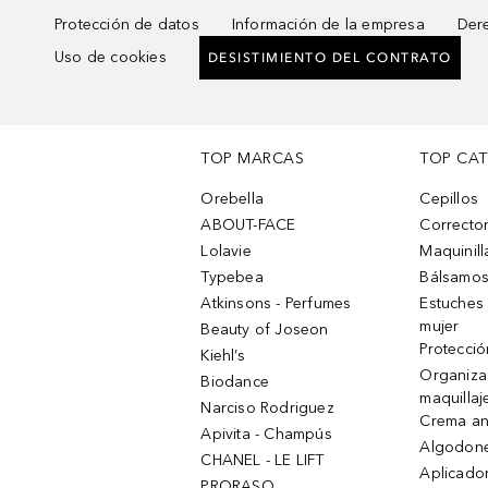
Protección de datos
Información de la empresa
Dere
Uso de cookies
DESISTIMIENTO DEL CONTRATO
TOP MARCAS
TOP CA
Orebella
Cepillos
ABOUT-FACE
Corrector
Lolavie
Maquinill
Typebea
Bálsamos
Atkinsons - Perfumes
Estuches
mujer
Beauty of Joseon
Protecció
Kiehl’s
Organiza
Biodance
maquillaj
Narciso Rodriguez
Crema an
Apivita - Champús
Algodone
CHANEL - LE LIFT
Aplicado
PRORASO