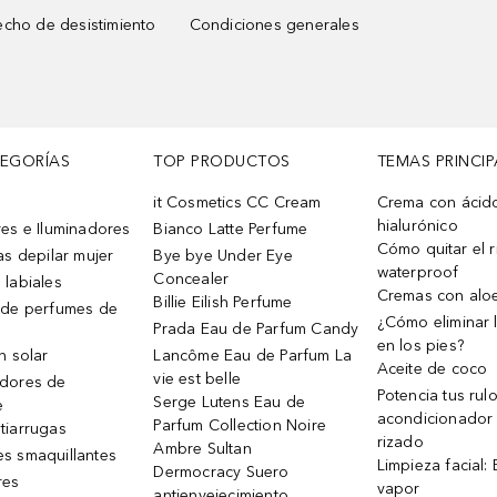
cho de desistimiento
Condiciones generales
TEGORÍAS
TOP PRODUCTOS
TEMAS PRINCIP
it Cosmetics CC Cream
Crema con ácid
hialurónico
es e Iluminadores
Bianco Latte Perfume
Cómo quitar el r
as depilar mujer
Bye bye Under Eye
waterproof
Concealer
 labiales
Cremas con alo
Billie Eilish Perfume
 de perfumes de
¿Cómo eliminar l
Prada Eau de Parfum Candy
en los pies?
n solar
Lancôme Eau de Parfum La
Aceite de coco
vie est belle
dores de
Potencia tus rul
Serge Lutens Eau de
e
acondicionador
Parfum Collection Noire
tiarrugas
rizado
Ambre Sultan
s smaquillantes
Limpieza facial:
Dermocracy Suero
res
vapor
antienvejecimiento