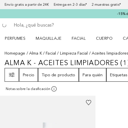
Envío gratis a partir de 24€ Entrega en 2-3 días* 2 muestras gratis*
-15% d
Regresar
Ejecutar búsqueda
PERFUMES
MAQUILLAJE
FACIAL
CUERPO
C
Abrir menú Perfumes
Abrir menú Maquillaje
Abrir menú Facial
Abrir menú Cuer
Ab
Homepage
Alma K
Facial
Limpieza Facial
Aceites limpiadore
ALMA K - ACEITES LIMPIADORES
(
1
ALMA K - ACEITES LIMPIADORES
Filtro
Precio
Tipo de producto
Para quién
Etiquetas
Notas sobre la clasificación