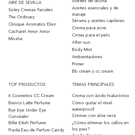
Aceites de ducha
AIRE DE SEVILLA
Aceites esenciales y de
Sisley Cremas Faciales
masaje
The Ordinary
Sérums y aceites capilares
Clinique Aromatics Elixir
Crema para acne
Cacharel Amor Amor
Cintas para el pelo
Missha
After sun
Body Mist
Ambientadores
Primer
Bb cream y cc cream
TOP PRODUCTOS
TEMAS PRINCIPALES
it Cosmetics CC Cream
Crema con ácido hialurónico
Bianco Latte Perfume
Cómo quitar el rímel
waterproof
Bye bye Under Eye
Cremas con aloe vera
Concealer
Billie Eilish Perfume
¿Cómo eliminar los callos en
los pies?
Prada Eau de Parfum Candy