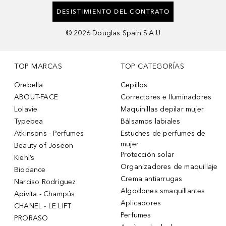
DESISTIMIENTO DEL CONTRATO
©
2026
Douglas Spain S.A.U
TOP MARCAS
TOP CATEGORÍAS
Orebella
Cepillos
ABOUT-FACE
Correctores e Iluminadores
Lolavie
Maquinillas depilar mujer
Typebea
Bálsamos labiales
Atkinsons - Perfumes
Estuches de perfumes de
mujer
Beauty of Joseon
Protección solar
Kiehl’s
Organizadores de maquillaje
Biodance
Crema antiarrugas
Narciso Rodriguez
Algodones smaquillantes
Apivita - Champús
Aplicadores
CHANEL - LE LIFT
Perfumes
PRORASO