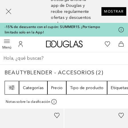
[navigation.slideout.screenreader]
app de Douglas y
recibe regularmente
MOSTRAR
ofertas y descuentos
exclusivos
-15% de descuento con el cupón: SUMMER15. ¡Por tiempo
limitado solo en la App!
A Douglas Home
Mi lista d
Abrir menú
Mi cuenta
A l
Menú
Regresar
Ejecutar búsqueda
BEAUTYBLENDER - ACCESORIOS
2
RESULT
BEAUTYBLENDER - ACCESORIOS
(
2
)
Filtro
Categorías
Precio
Tipo de producto
Etiqueta
Notas sobre la clasificación