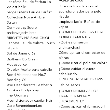
Aceite de coco
Lancôme Eau de Parfum La
Potencia tus rulos con el
vie est belle
acondicionador para pelo
Serge Lutens Eau de Parfum
rizado
Collection Noire Ambre
Limpieza facial: Baños de
Sultan
vapor
Dermocracy Suero
¿CÓMO DEPILAR LAS CEJAS
antienvejecimiento
CORRECTAMENTE?
BRIGHTENING BAKUCHIOL
¿Qué es un sérum
Lacoste Eau de toilette Touch
antimanchas?
of pink
Cómo aplicar el corrector de
Sol de Janeiro 62
ojeras
Biotherm BB Cream
¿Cómo rizar el pelo sin calor?
Aquasource
¿Cómo cuidar el cuero
Olaplex Aceite para cabello
cabellundo?
Bond Maintenance No.7
TENDENCIA: SOAP BROWS
Bonding Oil
Axe Desodorante Leather &
Labios secos
Cookies Bodyspray
¿CÓMO DISIMULAR LOS
The Ordinary
GRANOS RÁPIDA Y
Acondicionador capilar Hair
EFICAZMENTE?
Care Behentrimonium
¿Cómo aplicar el iluminador?