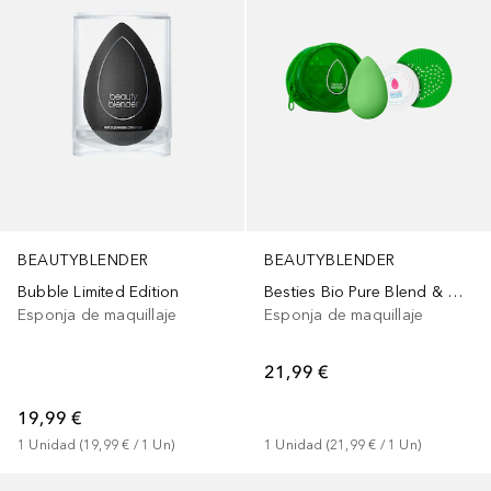
BEAUTYBLENDER
BEAUTYBLENDER
Bubble Limited Edition
Besties Bio Pure Blend & Cleanse 4-Piece Starter Set
Esponja de maquillaje
Esponja de maquillaje
21,99 €
19,99 €
1
Unidad
 (
19,99 €
 / 
1
Un
)
1
Unidad
 (
21,99 €
 / 
1
Un
)