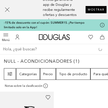
[navigation.slideout.screenreader]
app de Douglas y
recibe regularmente
MOSTRAR
ofertas y descuentos
exclusivos
-15% de descuento con el cupón: SUMMER15. ¡Por tiempo
limitado solo en la App!
A Douglas Home
Mi lista d
Abrir menú
Mi cuenta
A l
Menú
Regresar
Ejecutar búsqueda
NULL - ACONDICIONADORES
1
RESULTADO
NULL - ACONDICIONADORES
(
1
)
Filtro
Categorías
Precio
Tipo de producto
Para qui
Notas sobre la clasificación