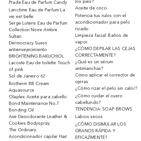
los pies?
Prada Eau de Parfum Candy
Aceite de coco
Lancôme Eau de Parfum La
Potencia tus rulos con el
vie est belle
acondicionador para pelo
Serge Lutens Eau de Parfum
rizado
Collection Noire Ambre
Limpieza facial: Baños de
Sultan
vapor
Dermocracy Suero
¿CÓMO DEPILAR LAS CEJAS
antienvejecimiento
CORRECTAMENTE?
BRIGHTENING BAKUCHIOL
¿Qué es un sérum
Lacoste Eau de toilette Touch
antimanchas?
of pink
Cómo aplicar el corrector de
Sol de Janeiro 62
ojeras
Biotherm BB Cream
¿Cómo rizar el pelo sin calor?
Aquasource
¿Cómo cuidar el cuero
Olaplex Aceite para cabello
cabellundo?
Bond Maintenance No.7
TENDENCIA: SOAP BROWS
Bonding Oil
Axe Desodorante Leather &
Labios secos
Cookies Bodyspray
¿CÓMO DISIMULAR LOS
The Ordinary
GRANOS RÁPIDA Y
Acondicionador capilar Hair
EFICAZMENTE?