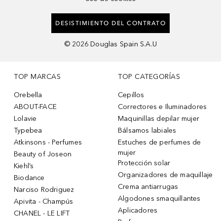
DESISTIMIENTO DEL CONTRATO
©
2026
Douglas Spain S.A.U
TOP MARCAS
TOP CATEGORÍAS
Orebella
Cepillos
ABOUT-FACE
Correctores e Iluminadores
Lolavie
Maquinillas depilar mujer
Typebea
Bálsamos labiales
Atkinsons - Perfumes
Estuches de perfumes de
mujer
Beauty of Joseon
Protección solar
Kiehl’s
Organizadores de maquillaje
Biodance
Crema antiarrugas
Narciso Rodriguez
Algodones smaquillantes
Apivita - Champús
Aplicadores
CHANEL - LE LIFT