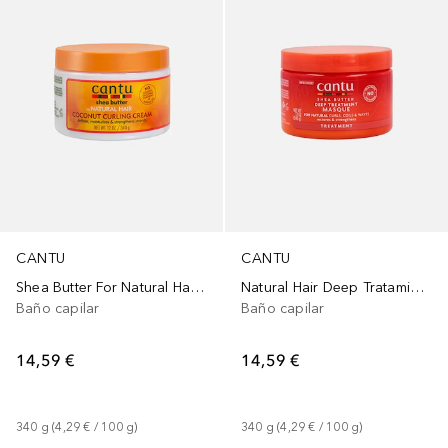
CANTU
CANTU
Shea Butter For Natural Hair Coconut Curling Cream
Natural Hair Deep Tratamiento
Baño capilar
Baño capilar
14,59 €
14,59 €
340
g
 (
4,29 €
 / 
100
g
)
340
g
 (
4,29 €
 / 
100
g
)