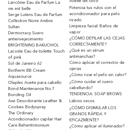
Aceite de coco
Lancôme Eau de Parfum La
Potencia tus rulos con el
vie est belle
acondicionador para pelo
Serge Lutens Eau de Parfum
rizado
Collection Noire Ambre
Limpieza facial: Baños de
Sultan
vapor
Dermocracy Suero
¿CÓMO DEPILAR LAS CEJAS
antienvejecimiento
CORRECTAMENTE?
BRIGHTENING BAKUCHIOL
¿Qué es un sérum
Lacoste Eau de toilette Touch
antimanchas?
of pink
Cómo aplicar el corrector de
Sol de Janeiro 62
ojeras
Biotherm BB Cream
¿Cómo rizar el pelo sin calor?
Aquasource
¿Cómo cuidar el cuero
Olaplex Aceite para cabello
cabellundo?
Bond Maintenance No.7
TENDENCIA: SOAP BROWS
Bonding Oil
Axe Desodorante Leather &
Labios secos
Cookies Bodyspray
¿CÓMO DISIMULAR LOS
The Ordinary
GRANOS RÁPIDA Y
Acondicionador capilar Hair
EFICAZMENTE?
Care Behentrimonium
¿Cómo aplicar el iluminador?