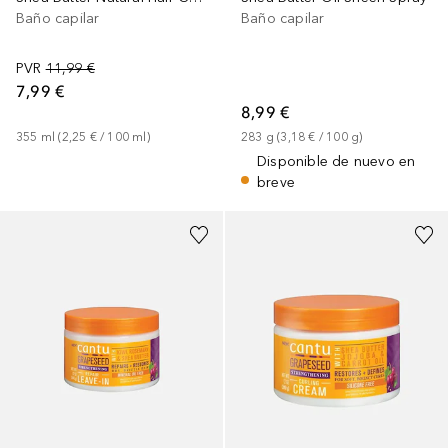
Baño capilar
Baño capilar
PVR
11,99 €
7,99 €
8,99 €
355
ml
 (
2,25 €
 / 
100
ml
)
283
g
 (
3,18 €
 / 
100
g
)
Disponible de nuevo en
breve