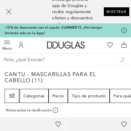
[navigation.slideout.screenreader]
app de Douglas y
recibe regularmente
MOSTRAR
ofertas y descuentos
exclusivos
-15% de descuento con el cupón: SUMMER15. ¡Por tiempo
limitado solo en la App!
A Douglas Home
Mi lista d
Abrir menú
Mi cuenta
A l
Menú
Regresar
Ejecutar búsqueda
CANTU - MASCARILLAS PARA EL CABELLO
CANTU - MASCARILLAS PARA EL
CABELLO
(
11
)
Filtro
Categorías
Precio
Tipo de producto
Para qui
Notas sobre la clasificación