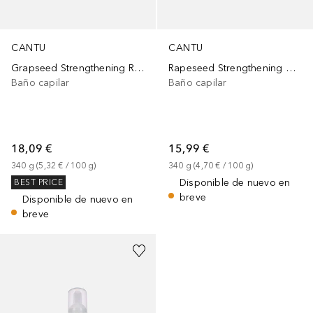
CANTU
CANTU
Grapseed Strengthening Repair Leave In
Rapeseed Strengthening Curling Cream
Baño capilar
Baño capilar
18,09 €
15,99 €
340
g
 (
5,32 €
 / 
100
g
)
340
g
 (
4,70 €
 / 
100
g
)
Disponible de nuevo en
BEST PRICE
breve
Disponible de nuevo en
breve