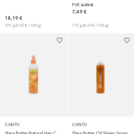
PVR
8,99 €
7,49 €
18,19 €
370
g
 (
4,92 €
 / 
100
g
)
173
g
 (
4,33 €
 / 
100
g
)
CANTU
CANTU
Shea Butter Natural Hair Come Back Curl Spray
Shea Butter Oil Sheen Spray