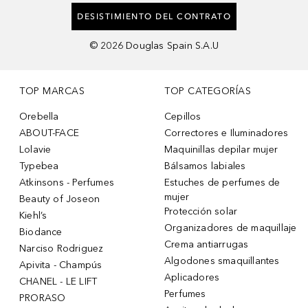
DESISTIMIENTO DEL CONTRATO
©
2026
Douglas Spain S.A.U
TOP MARCAS
TOP CATEGORÍAS
Orebella
Cepillos
ABOUT-FACE
Correctores e Iluminadores
Lolavie
Maquinillas depilar mujer
Typebea
Bálsamos labiales
Atkinsons - Perfumes
Estuches de perfumes de
mujer
Beauty of Joseon
Protección solar
Kiehl’s
Organizadores de maquillaje
Biodance
Crema antiarrugas
Narciso Rodriguez
Algodones smaquillantes
Apivita - Champús
Aplicadores
CHANEL - LE LIFT
Perfumes
PRORASO