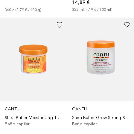
14,89 €
355
ml
 (
4,19 €
 / 
100
ml
)
340
g
 (
2,79 €
 / 
100
g
)
CANTU
CANTU
Shea Butter Moisturizing Twist And Lock Gel
Shea Butter Grow Strong Stregthening Treatment
Baño capilar
Baño capilar