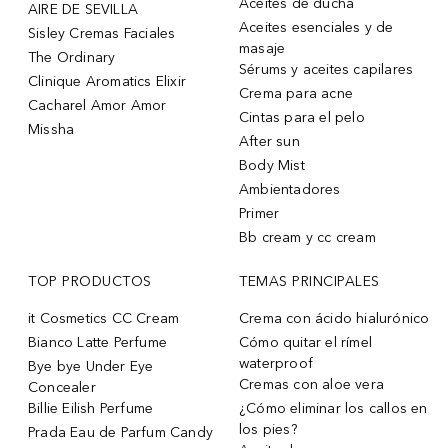
Aceites de ducha
AIRE DE SEVILLA
Aceites esenciales y de
Sisley Cremas Faciales
masaje
The Ordinary
Sérums y aceites capilares
Clinique Aromatics Elixir
Crema para acne
Cacharel Amor Amor
Cintas para el pelo
Missha
After sun
Body Mist
Ambientadores
Primer
Bb cream y cc cream
TOP PRODUCTOS
TEMAS PRINCIPALES
it Cosmetics CC Cream
Crema con ácido hialurónico
Bianco Latte Perfume
Cómo quitar el rímel
waterproof
Bye bye Under Eye
Cremas con aloe vera
Concealer
Billie Eilish Perfume
¿Cómo eliminar los callos en
los pies?
Prada Eau de Parfum Candy