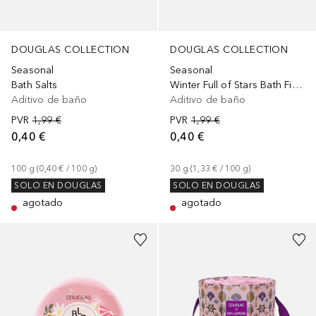
DOUGLAS COLLECTION
DOUGLAS COLLECTION
Seasonal
Seasonal
Bath Salts
Winter Full of Stars Bath Fizzer
Aditivo de baño
Aditivo de baño
PVR
1,99 €
PVR
1,99 €
0,40 €
0,40 €
100
g
 (
0,40 €
 / 
100
g
)
30
g
 (
1,33 €
 / 
100
g
)
SOLO EN DOUGLAS
SOLO EN DOUGLAS
agotado
agotado