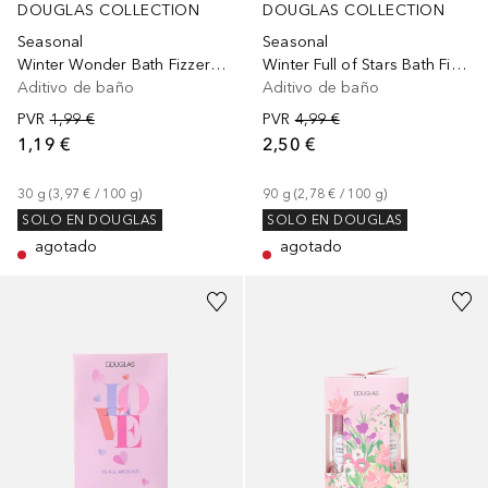
DOUGLAS COLLECTION
DOUGLAS COLLECTION
Seasonal
Seasonal
Winter Wonder Bath Fizzer Red
Winter Full of Stars Bath Fizzer Set
Aditivo de baño
Aditivo de baño
PVR
1,99 €
PVR
4,99 €
1,19 €
2,50 €
30
g
 (
3,97 €
 / 
100
g
)
90
g
 (
2,78 €
 / 
100
g
)
SOLO EN DOUGLAS
SOLO EN DOUGLAS
agotado
agotado