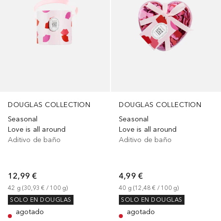
DOUGLAS COLLECTION
DOUGLAS COLLECTION
Seasonal
Seasonal
Love is all around
Love is all around
Aditivo de baño
Aditivo de baño
12,99 €
4,99 €
42
g
 (
30,93 €
 / 
100
g
)
40
g
 (
12,48 €
 / 
100
g
)
SOLO EN DOUGLAS
SOLO EN DOUGLAS
agotado
agotado