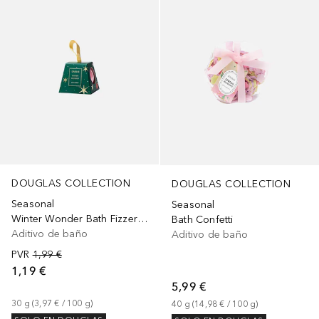
DOUGLAS COLLECTION
DOUGLAS COLLECTION
Seasonal
Seasonal
Winter Wonder Bath Fizzer Green
Bath Confetti
Aditivo de baño
Aditivo de baño
PVR
1,99 €
1,19 €
5,99 €
30
g
 (
3,97 €
 / 
100
g
)
40
g
 (
14,98 €
 / 
100
g
)