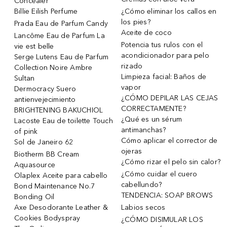
Concealer
Billie Eilish Perfume
¿Cómo eliminar los callos en
los pies?
Prada Eau de Parfum Candy
Aceite de coco
Lancôme Eau de Parfum La
Potencia tus rulos con el
vie est belle
acondicionador para pelo
Serge Lutens Eau de Parfum
rizado
Collection Noire Ambre
Limpieza facial: Baños de
Sultan
vapor
Dermocracy Suero
¿CÓMO DEPILAR LAS CEJAS
antienvejecimiento
CORRECTAMENTE?
BRIGHTENING BAKUCHIOL
¿Qué es un sérum
Lacoste Eau de toilette Touch
antimanchas?
of pink
Cómo aplicar el corrector de
Sol de Janeiro 62
ojeras
Biotherm BB Cream
¿Cómo rizar el pelo sin calor?
Aquasource
¿Cómo cuidar el cuero
Olaplex Aceite para cabello
cabellundo?
Bond Maintenance No.7
TENDENCIA: SOAP BROWS
Bonding Oil
Axe Desodorante Leather &
Labios secos
Cookies Bodyspray
¿CÓMO DISIMULAR LOS