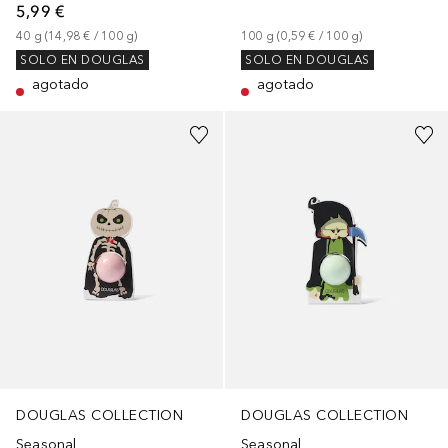
5,99 €
40
g
 (
14,98 €
 / 
100
g
)
100
g
 (
0,59 €
 / 
100
g
)
SOLO EN DOUGLAS
SOLO EN DOUGLAS
agotado
agotado
DOUGLAS COLLECTION
DOUGLAS COLLECTION
Seasonal
Seasonal