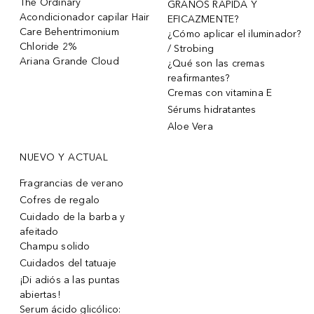
The Ordinary
GRANOS RÁPIDA Y
Acondicionador capilar Hair
EFICAZMENTE?
Care Behentrimonium
¿Cómo aplicar el iluminador?
Chloride 2%
/ Strobing
Ariana Grande Cloud
¿Qué son las cremas
reafirmantes?
Cremas con vitamina E
Sérums hidratantes
Aloe Vera
NUEVO Y ACTUAL
Fragrancias de verano
Cofres de regalo
Cuidado de la barba y
afeitado
Champu solido
Cuidados del tatuaje
¡Di adiós a las puntas
abiertas!
Serum ácido glicólico: