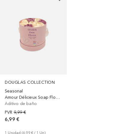
DOUGLAS COLLECTION
Seasonal
Amour Délicieux Soap Flower Box
Aditivo de baño
PVR
9,99 €
6,99 €
1
Unidad
 (
6,99 €
 / 
1
Un
)