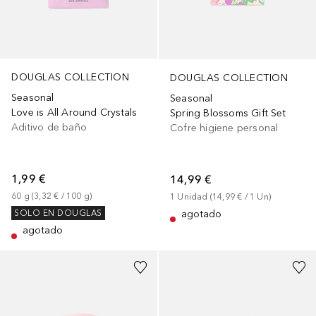
DOUGLAS COLLECTION
DOUGLAS COLLECTION
Seasonal
Seasonal
Love is All Around Crystals
Spring Blossoms Gift Set
Aditivo de baño
Cofre higiene personal
1,99 €
14,99 €
60
g
 (
3,32 €
 / 
100
g
)
1
Unidad
 (
14,99 €
 / 
1
Un
)
agotado
SOLO EN DOUGLAS
agotado