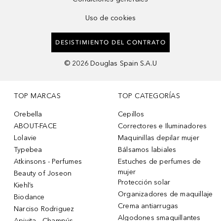
Uso de cookies
DESISTIMIENTO DEL CONTRATO
©
2026
Douglas Spain S.A.U
TOP MARCAS
TOP CATEGORÍAS
Orebella
Cepillos
ABOUT-FACE
Correctores e Iluminadores
Lolavie
Maquinillas depilar mujer
Typebea
Bálsamos labiales
Atkinsons - Perfumes
Estuches de perfumes de
mujer
Beauty of Joseon
Protección solar
Kiehl’s
Organizadores de maquillaje
Biodance
Crema antiarrugas
Narciso Rodriguez
Algodones smaquillantes
Apivita - Champús