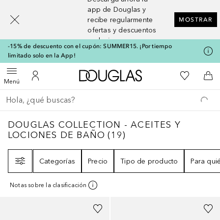
[navigation.slideout.screenreader]
app de Douglas y
recibe regularmente
MOSTRAR
ofertas y descuentos
exclusivos
-15% de descuento con el cupón: SUMMER15. ¡Por tiempo
limitado solo en la App!
A Douglas Home
Mi lista d
Abrir menú
Mi cuenta
A l
Menú
Regresar
Ejecutar búsqueda
DOUGLAS COLLECTION - ACEITES Y LOC
DOUGLAS COLLECTION - ACEITES Y
LOCIONES DE BAÑO
(
19
)
Filtro
Categorías
Precio
Tipo de producto
Para qui
Notas sobre la clasificación