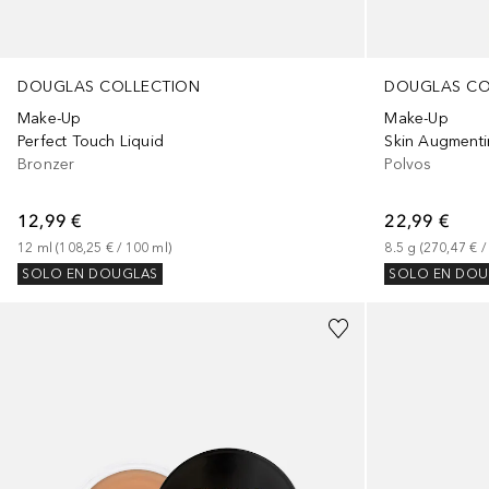
DOUGLAS COLLECTION
DOUGLAS CO
Make-Up
Make-Up
Perfect Touch Liquid
Skin Augment
Bronzer
Polvos
12,99 €
22,99 €
12
ml
 (
108,25 €
 / 
100
ml
)
8.5
g
 (
270,47 €
 /
SOLO EN DOUGLAS
SOLO EN DOU