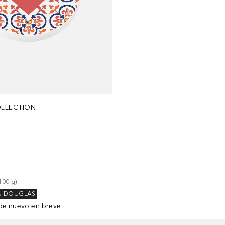
LLECTION
100
g
)
N DOUGLAS
de nuevo en breve