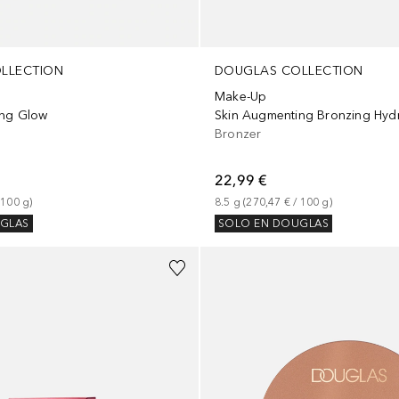
LLECTION
DOUGLAS COLLECTION
Make-Up
ing Glow
Bronzer
22,99 €
 
100
g
)
8.5
g
 (
270,47 €
 / 
100
g
)
GLAS
SOLO EN DOUGLAS