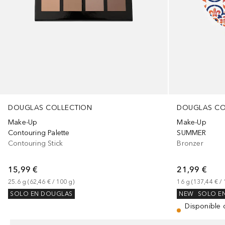
DOUGLAS COLLECTION
DOUGLAS CO
Make-Up
Make-Up
Contouring Palette
SUMMER
Contouring Stick
Bronzer
15,99 €
21,99 €
25.6
g
 (
62,46 €
 / 
100
g
)
16
g
 (
137,44 €
 / 
SOLO EN DOUGLAS
NEW
SOLO E
Disponible 