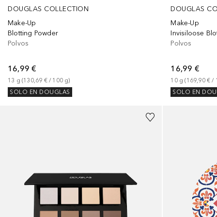
DOUGLAS COLLECTION
DOUGLAS CO
Make-Up
Make-Up
Blotting Powder
Invisiloose Bl
Polvos
Polvos
16,99 €
16,99 €
13
g
 (
130,69 €
 / 
100
g
)
10
g
 (
169,90 €
 / 
SOLO EN DOUGLAS
SOLO EN DOU