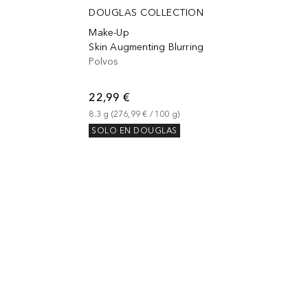
DOUGLAS COLLECTION
Make-Up
Skin Augmenting Blurring
Polvos
22,99 €
8.3
g
 (
276,99 €
 / 
100
g
)
SOLO EN DOUGLAS