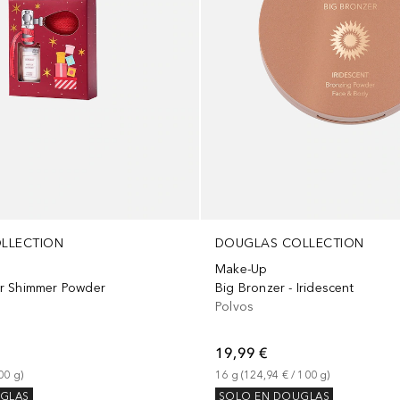
LLECTION
DOUGLAS COLLECTION
Make-Up
r Shimmer Powder
Big Bronzer - Iridescent
Polvos
19,99 €
00
g
)
16
g
 (
124,94 €
 / 
100
g
)
GLAS
SOLO EN DOUGLAS