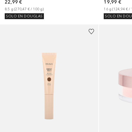
22,99 €
19,99 €
8.5
g
 (
270,47 €
 / 
100
g
)
16
g
 (
124,94 €
 / 
SOLO EN DOUGLAS
SOLO EN DOU