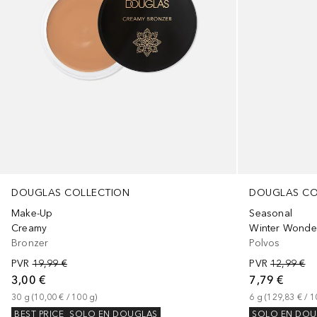
DOUGLAS COLLECTION
DOUGLAS CO
Make-Up
Seasonal
Creamy
Winter Wonde
Bronzer
Polvos
PVR
19,99 €
PVR
12,99 €
3,00 €
7,79 €
30
g
 (
10,00 €
 / 
100
g
)
6
g
 (
129,83 €
 / 
1
BEST PRICE
SOLO EN DOUGLAS
SOLO EN DOU