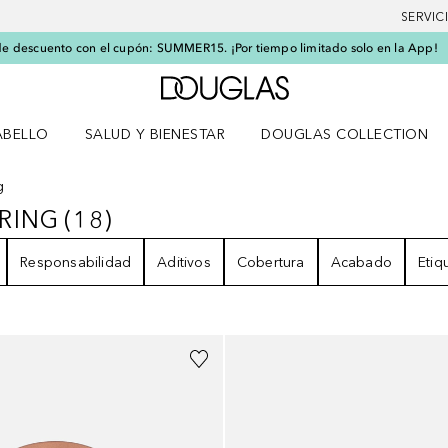
SERVIC
e descuento con el cupón: SUMMER15. ¡Por tiempo limitado solo en la App!
A Douglas Home
ABELLO
SALUD Y BIENESTAR
DOUGLAS COLLECTION
po
rir menú Cabello
Abrir menú Salud y bienestar
g
RING
(
18
)
OURING
18
RESULTADOS
Responsabilidad
Aditivos
Cobertura
Acabado
Etiq