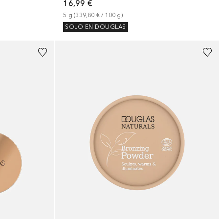
16,99 €
5
g
 (
339,80 €
 / 
100
g
)
SOLO EN DOUGLAS