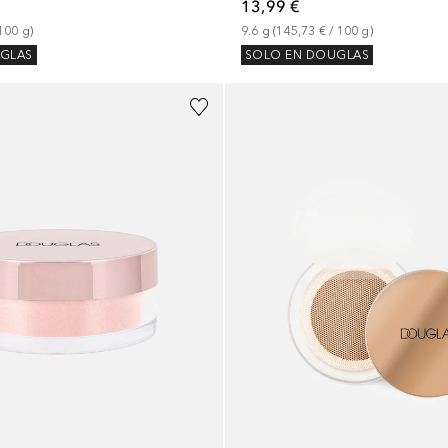
13,99 €
100
g
)
9.6
g
 (
145,73 €
 / 
100
g
)
GLAS
SOLO EN DOUGLAS