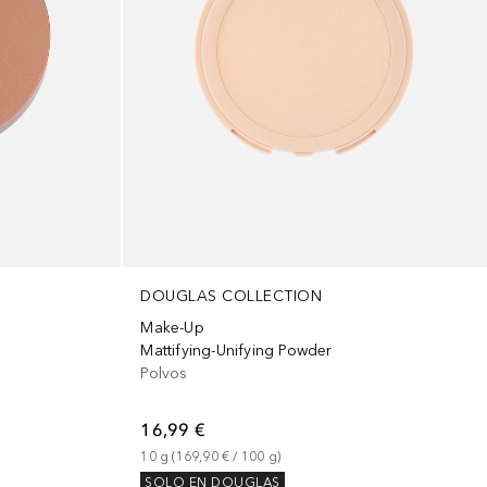
DOUGLAS COLLECTION
Make-Up
Mattifying-Unifying Powder
Polvos
16,99 €
10
g
 (
169,90 €
 / 
100
g
)
SOLO EN DOUGLAS