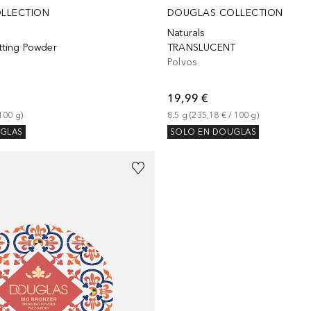
LLECTION
DOUGLAS COLLECTION
Naturals
otting Powder
TRANSLUCENT
Polvos
19,99 €
100
g
)
8.5
g
 (
235,18 €
 / 
100
g
)
GLAS
SOLO EN DOUGLAS