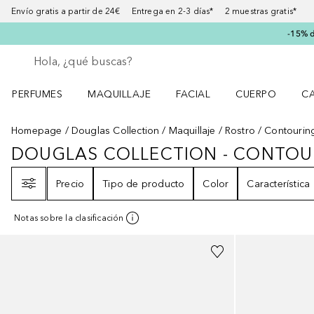
Envío gratis a partir de 24€ Entrega en 2-3 días* 2 muestras gratis*
-15% d
Regresar
Ejecutar búsqueda
PERFUMES
MAQUILLAJE
FACIAL
CUERPO
C
Abrir menú Perfumes
Abrir menú Maquillaje
Abrir menú Facial
Abrir menú Cuer
Ab
Homepage
Douglas Collection
Maquillaje
Rostro
Contourin
DOUGLAS COLLECTION - CONTOU
DOUGLAS COLLECTION - CONT
Filtro
Precio
Tipo de producto
Color
Característica
Notas sobre la clasificación