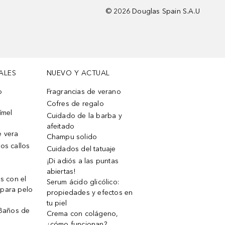
©
2026
Douglas Spain S.A.U
ALES
NUEVO Y ACTUAL
o
Fragrancias de verano
Cofres de regalo
ímel
Cuidado de la barba y
afeitado
e vera
Champu solido
os callos
Cuidados del tatuaje
¡Di adiós a las puntas
abiertas!
os con el
Serum ácido glicólico:
 para pelo
propiedades y efectos en
tu piel
 Baños de
Crema con colágeno,
¿cómo funcionan?