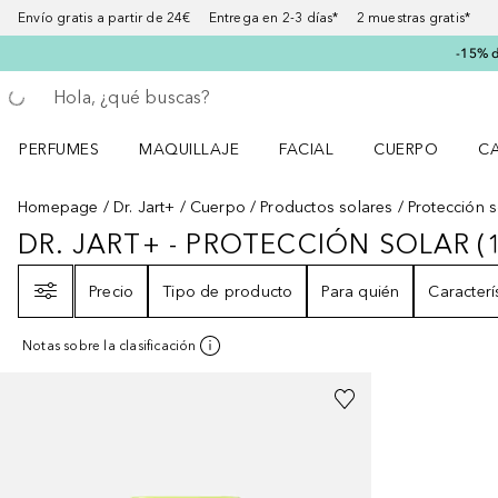
Envío gratis a partir de 24€ Entrega en 2-3 días* 2 muestras gratis*
-15% d
Regresar
Ejecutar búsqueda
PERFUMES
MAQUILLAJE
FACIAL
CUERPO
C
Abrir menú Perfumes
Abrir menú Maquillaje
Abrir menú Facial
Abrir menú Cuer
Ab
Homepage
Dr. Jart+
Cuerpo
Productos solares
Protección s
DR. JART+ - PROTECCIÓN SOLAR
(
DR. JART+ - PROTECCIÓN SOLAR
Filtro
Precio
Tipo de producto
Para quién
Caracterí
Notas sobre la clasificación