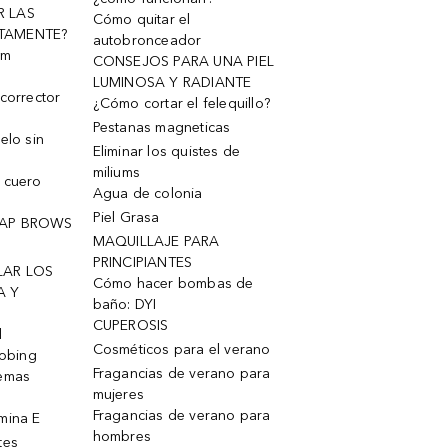
R LAS
Cómo quitar el
TAMENTE?
autobronceador
um
CONSEJOS PARA UNA PIEL
LUMINOSA Y RADIANTE
corrector
¿Cómo cortar el felequillo?
Pestanas magneticas
elo sin
Eliminar los quistes de
miliums
 cuero
Agua de colonia
Piel Grasa
OAP BROWS
MAQUILLAJE PARA
PRINCIPIANTES
LAR LOS
Cómo hacer bombas de
A Y
baño: DYI
CUPEROSIS
l
Cosméticos para el verano
robing
Fragancias de verano para
remas
mujeres
Fragancias de verano para
mina E
hombres
tes