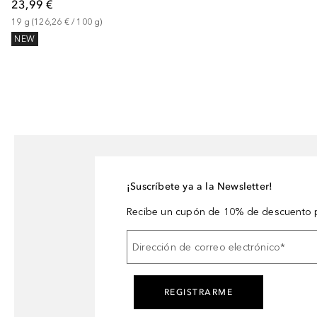
23,99 €
19
g
 (
126,26 €
 / 
100
g
)
NEW
¡Suscríbete ya a la Newsletter!
Recibe un cupón de 10% de descuento p
Dirección de correo electrónico
*
REGISTRARME