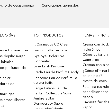
cho de desistimiento
Condiciones generales
TEGORÍAS
TOP PRODUCTOS
TEMAS PRINCIP
it Cosmetics CC Cream
Crema con ácid
hialurónico
es e Iluminadores
Bianco Latte Perfume
Cómo quitar el r
as depilar mujer
Bye bye Under Eye
waterproof
Concealer
 labiales
Cremas con alo
Billie Eilish Perfume
 de perfumes de
¿Cómo eliminar l
Prada Eau de Parfum Candy
en los pies?
n solar
Lancôme Eau de Parfum La
Aceite de coco
vie est belle
dores de
Potencia tus rul
Serge Lutens Eau de
e
acondicionador
Parfum Collection Noire
tiarrugas
rizado
Ambre Sultan
s smaquillantes
Limpieza facial:
Dermocracy Suero
res
vapor
antienvejecimiento