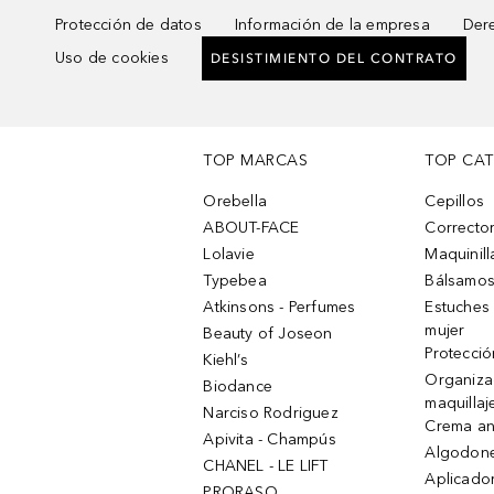
Protección de datos
Información de la empresa
Dere
Uso de cookies
DESISTIMIENTO DEL CONTRATO
TOP MARCAS
TOP CA
Orebella
Cepillos
ABOUT-FACE
Corrector
Lolavie
Maquinill
Typebea
Bálsamos
Atkinsons - Perfumes
Estuches
mujer
Beauty of Joseon
Protecció
Kiehl’s
Organiza
Biodance
maquillaj
Narciso Rodriguez
Crema an
Apivita - Champús
Algodone
CHANEL - LE LIFT
Aplicado
PRORASO