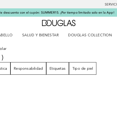
SERVIC
e descuento con el cupón: SUMMER15. ¡Por tiempo limitado solo en la App!
A Douglas Home
ABELLO
SALUD Y BIENESTAR
DOUGLAS COLLECTION
po
rir menú Cabello
Abrir menú Salud y bienestar
olar
1
)
1
RESULTADOS
stica
Responsabilidad
Etiquetas
Tipo de piel