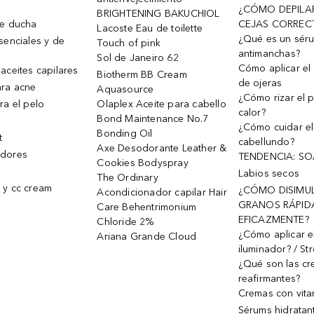
¿CÓMO DEPILA
BRIGHTENING BAKUCHIOL
de ducha
CEJAS CORREC
Lacoste Eau de toilette
¿Qué es un sér
senciales y de
Touch of pink
antimanchas?
Sol de Janeiro 62
Cómo aplicar el 
aceites capilares
Biotherm BB Cream
de ojeras
ra acne
Aquasource
¿Cómo rizar el p
ra el pelo
Olaplex Aceite para cabello
calor?
Bond Maintenance No.7
¿Cómo cuidar el
Bonding Oil
t
cabellundo?
Axe Desodorante Leather &
dores
TENDENCIA: S
Cookies Bodyspray
Labios secos
The Ordinary
 y cc cream
¿CÓMO DISIMU
Acondicionador capilar Hair
GRANOS RÁPID
Care Behentrimonium
EFICAZMENTE?
Chloride 2%
¿Cómo aplicar e
Ariana Grande Cloud
iluminador? / St
¿Qué son las c
reafirmantes?
Cremas con vita
Sérums hidratan