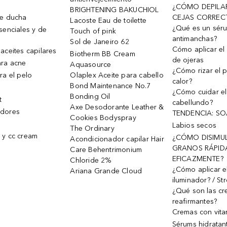
¿CÓMO DEPILA
BRIGHTENING BAKUCHIOL
de ducha
CEJAS CORREC
Lacoste Eau de toilette
¿Qué es un sér
senciales y de
Touch of pink
antimanchas?
Sol de Janeiro 62
Cómo aplicar el 
aceites capilares
Biotherm BB Cream
de ojeras
ra acne
Aquasource
¿Cómo rizar el p
ra el pelo
Olaplex Aceite para cabello
calor?
Bond Maintenance No.7
¿Cómo cuidar el
Bonding Oil
t
cabellundo?
Axe Desodorante Leather &
dores
TENDENCIA: S
Cookies Bodyspray
Labios secos
The Ordinary
 y cc cream
¿CÓMO DISIMU
Acondicionador capilar Hair
GRANOS RÁPID
Care Behentrimonium
EFICAZMENTE?
Chloride 2%
¿Cómo aplicar e
Ariana Grande Cloud
iluminador? / St
¿Qué son las c
reafirmantes?
Cremas con vita
Sérums hidratan