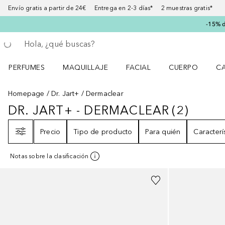
Envío gratis a partir de 24€ Entrega en 2-3 días* 2 muestras gratis*
-15% d
Regresar
Ejecutar búsqueda
PERFUMES
MAQUILLAJE
FACIAL
CUERPO
C
Abrir menú Perfumes
Abrir menú Maquillaje
Abrir menú Facial
Abrir menú Cuer
Ab
Homepage
Dr. Jart+
Dermaclear
DR. JART+ - DERMACLEAR
(
2
)
DR. JART+ - DERMACLEAR
2
RESU
Filtro
Precio
Tipo de producto
Para quién
Caracterí
Notas sobre la clasificación