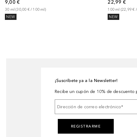
9,00 €
22,99 €
30
ml
 (
30,00 €
 / 
100
ml
)
100
ml
 (
22,99 €
 /
NEW
NEW
¡Suscríbete ya a la Newsletter!
Recibe un cupón de 10% de descuento p
Dirección de correo electrónico
*
REGISTRARME