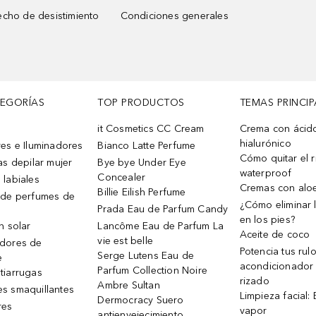
cho de desistimiento
Condiciones generales
TEGORÍAS
TOP PRODUCTOS
TEMAS PRINCIP
it Cosmetics CC Cream
Crema con ácid
hialurónico
es e Iluminadores
Bianco Latte Perfume
Cómo quitar el r
as depilar mujer
Bye bye Under Eye
waterproof
Concealer
 labiales
Cremas con alo
Billie Eilish Perfume
 de perfumes de
¿Cómo eliminar l
Prada Eau de Parfum Candy
en los pies?
n solar
Lancôme Eau de Parfum La
Aceite de coco
vie est belle
dores de
Potencia tus rul
Serge Lutens Eau de
e
acondicionador
Parfum Collection Noire
tiarrugas
rizado
Ambre Sultan
s smaquillantes
Limpieza facial:
Dermocracy Suero
res
vapor
antienvejecimiento