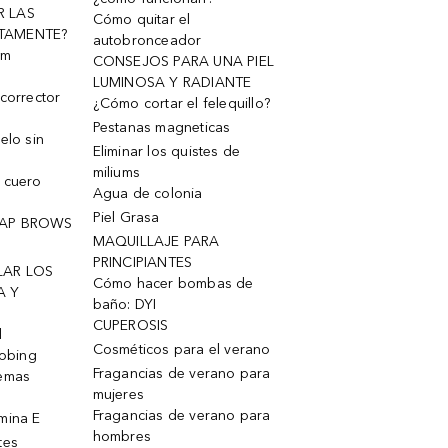
R LAS
Cómo quitar el
TAMENTE?
autobronceador
um
CONSEJOS PARA UNA PIEL
LUMINOSA Y RADIANTE
corrector
¿Cómo cortar el felequillo?
Pestanas magneticas
elo sin
Eliminar los quistes de
miliums
 cuero
Agua de colonia
Piel Grasa
OAP BROWS
MAQUILLAJE PARA
PRINCIPIANTES
LAR LOS
Cómo hacer bombas de
A Y
baño: DYI
CUPEROSIS
l
Cosméticos para el verano
robing
Fragancias de verano para
remas
mujeres
Fragancias de verano para
mina E
hombres
tes