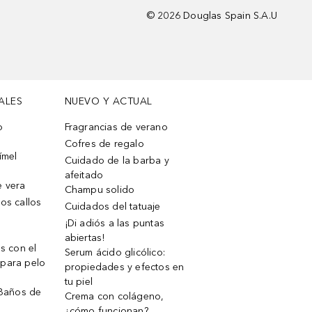
©
2026
Douglas Spain S.A.U
ALES
NUEVO Y ACTUAL
o
Fragrancias de verano
Cofres de regalo
ímel
Cuidado de la barba y
afeitado
e vera
Champu solido
os callos
Cuidados del tatuaje
¡Di adiós a las puntas
abiertas!
os con el
Serum ácido glicólico:
 para pelo
propiedades y efectos en
tu piel
 Baños de
Crema con colágeno,
¿cómo funcionan?