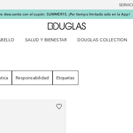
SERVIC
e descuento con el cupón: SUMMER15. ¡Por tiempo limitado solo en la App!
A Douglas Home
ABELLO
SALUD Y BIENESTAR
DOUGLAS COLLECTION
po
rir menú Cabello
Abrir menú Salud y bienestar
LTADOS
stica
Responsabilidad
Etiquetas