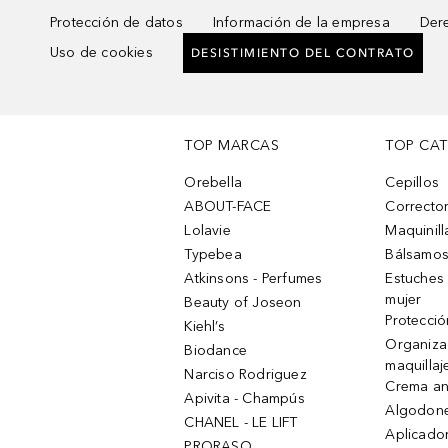
Protección de datos
Información de la empresa
Dere
Uso de cookies
DESISTIMIENTO DEL CONTRATO
TOP MARCAS
TOP CA
Orebella
Cepillos
ABOUT-FACE
Corrector
Lolavie
Maquinill
Typebea
Bálsamos
Atkinsons - Perfumes
Estuches
mujer
Beauty of Joseon
Protecció
Kiehl’s
Organiza
Biodance
maquillaj
Narciso Rodriguez
Crema an
Apivita - Champús
Algodone
CHANEL - LE LIFT
Aplicado
PRORASO