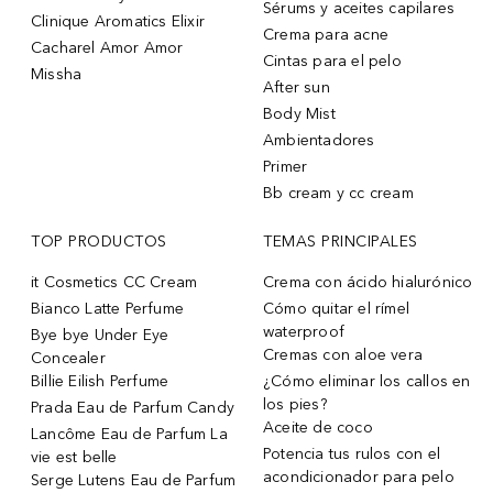
Sérums y aceites capilares
Clinique Aromatics Elixir
Crema para acne
Cacharel Amor Amor
Cintas para el pelo
Missha
After sun
Body Mist
Ambientadores
Primer
Bb cream y cc cream
TOP PRODUCTOS
TEMAS PRINCIPALES
it Cosmetics CC Cream
Crema con ácido hialurónico
Bianco Latte Perfume
Cómo quitar el rímel
waterproof
Bye bye Under Eye
Cremas con aloe vera
Concealer
Billie Eilish Perfume
¿Cómo eliminar los callos en
los pies?
Prada Eau de Parfum Candy
Aceite de coco
Lancôme Eau de Parfum La
Potencia tus rulos con el
vie est belle
acondicionador para pelo
Serge Lutens Eau de Parfum