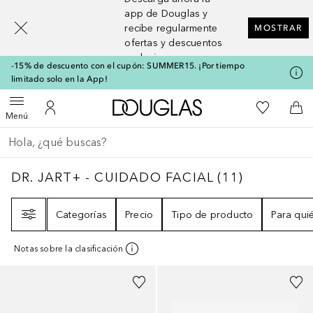
[navigation.slideout.screenreader]
app de Douglas y
recibe regularmente
MOSTRAR
ofertas y descuentos
exclusivos
-15% de descuento con el cupón: SUMMER15. ¡Por tiempo
limitado solo en la App!
A Douglas Home
Mi lista d
Abrir menú
Mi cuenta
A l
Menú
Regresar
Ejecutar búsqueda
DR. JART+ - CUIDADO FACIAL
11
RESULTA
DR. JART+ - CUIDADO FACIAL
(
11
)
Filtro
Categorías
Precio
Tipo de producto
Para qui
Notas sobre la clasificación