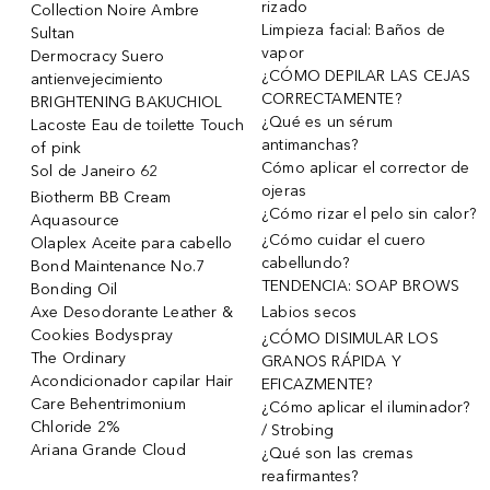
rizado
Collection Noire Ambre
Limpieza facial: Baños de
Sultan
vapor
Dermocracy Suero
¿CÓMO DEPILAR LAS CEJAS
antienvejecimiento
CORRECTAMENTE?
BRIGHTENING BAKUCHIOL
¿Qué es un sérum
Lacoste Eau de toilette Touch
antimanchas?
of pink
Cómo aplicar el corrector de
Sol de Janeiro 62
ojeras
Biotherm BB Cream
¿Cómo rizar el pelo sin calor?
Aquasource
¿Cómo cuidar el cuero
Olaplex Aceite para cabello
cabellundo?
Bond Maintenance No.7
TENDENCIA: SOAP BROWS
Bonding Oil
Axe Desodorante Leather &
Labios secos
Cookies Bodyspray
¿CÓMO DISIMULAR LOS
The Ordinary
GRANOS RÁPIDA Y
Acondicionador capilar Hair
EFICAZMENTE?
Care Behentrimonium
¿Cómo aplicar el iluminador?
Chloride 2%
/ Strobing
Ariana Grande Cloud
¿Qué son las cremas
reafirmantes?