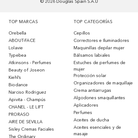
©
2026
Douglas Spain S.A.U
TOP MARCAS
TOP CATEGORÍAS
Orebella
Cepillos
ABOUT-FACE
Correctores e Iluminadores
Lolavie
Maquinillas depilar mujer
Typebea
Bálsamos labiales
Atkinsons - Perfumes
Estuches de perfumes de
mujer
Beauty of Joseon
Protección solar
Kiehl’s
Organizadores de maquillaje
Biodance
Crema antiarrugas
Narciso Rodriguez
Algodones smaquillantes
Apivita - Champús
Aplicadores
CHANEL - LE LIFT
Perfumes
PRORASO
Aceites de ducha
AIRE DE SEVILLA
Aceites esenciales y de
Sisley Cremas Faciales
masaje
The Ordinary