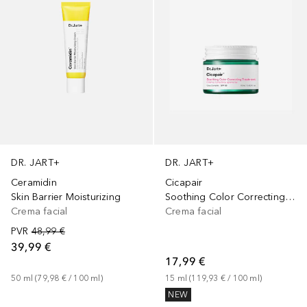
DR. JART+
DR. JART+
Ceramidin
Cicapair
Skin Barrier Moisturizing
Soothing Color Correcting Treatment SPF 30
Crema facial
Crema facial
PVR
48,99 €
39,99 €
17,99 €
50
ml
 (
79,98 €
 / 
100
ml
)
15
ml
 (
119,93 €
 / 
100
ml
)
NEW