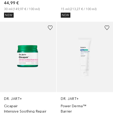
44,99 €
30
ml
 (
149,97 €
 / 
100
ml
)
15
ml
 (
213,27 €
 / 
100
ml
)
NEW
NEW
DR. JART+
DR. JART+
Cicapair
Power Derma™
Intensive Soothing Repair
Barrier