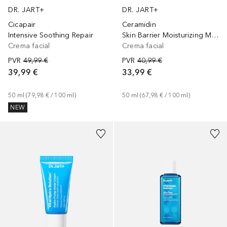
DR. JART+
DR. JART+
Cicapair
Ceramidin
Intensive Soothing Repair
Skin Barrier Moisturizing Milky
Crema facial
Crema facial
PVR
49,99 €
PVR
40,99 €
39,99 €
33,99 €
50
ml
 (
79,98 €
 / 
100
ml
)
50
ml
 (
67,98 €
 / 
100
ml
)
NEW