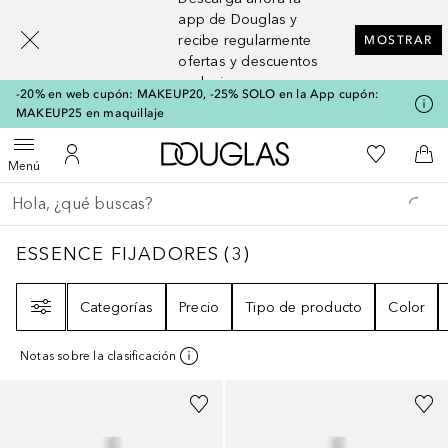
[navigation.slideout.screenreader]
app de Douglas y
recibe regularmente
MOSTRAR
ofertas y descuentos
exclusivos
-20% en web cupón: MAKEUP20, -25% SOLO en la App cupón:
MAKEUP25 en maquillaje
A Douglas Home
Mi lista d
Abrir menú
Mi cuenta
A l
Menú
Regresar
Ejecutar búsqueda
ESSENCE FIJADORES
3
RESULTADOS
ESSENCE FIJADORES
(
3
)
Filtro
Categorías
Precio
Tipo de producto
Color
Notas sobre la clasificación