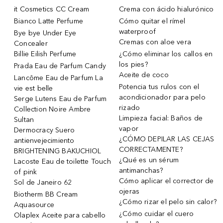
it Cosmetics CC Cream
Crema con ácido hialurónico
Bianco Latte Perfume
Cómo quitar el rímel
waterproof
Bye bye Under Eye
Cremas con aloe vera
Concealer
Billie Eilish Perfume
¿Cómo eliminar los callos en
los pies?
Prada Eau de Parfum Candy
Aceite de coco
Lancôme Eau de Parfum La
Potencia tus rulos con el
vie est belle
acondicionador para pelo
Serge Lutens Eau de Parfum
rizado
Collection Noire Ambre
Limpieza facial: Baños de
Sultan
vapor
Dermocracy Suero
¿CÓMO DEPILAR LAS CEJAS
antienvejecimiento
CORRECTAMENTE?
BRIGHTENING BAKUCHIOL
¿Qué es un sérum
Lacoste Eau de toilette Touch
antimanchas?
of pink
Cómo aplicar el corrector de
Sol de Janeiro 62
ojeras
Biotherm BB Cream
¿Cómo rizar el pelo sin calor?
Aquasource
¿Cómo cuidar el cuero
Olaplex Aceite para cabello