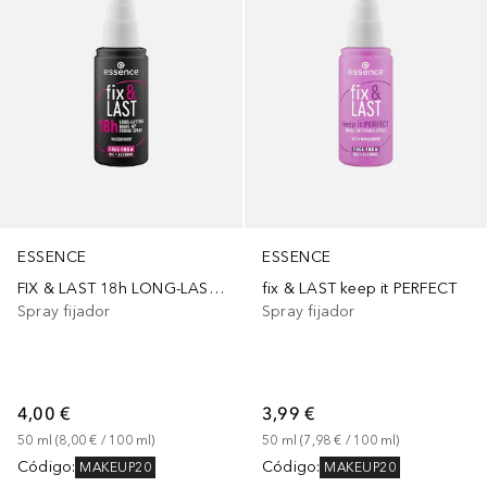
ESSENCE
ESSENCE
FIX & LAST 18h LONG-LASTING
fix & LAST keep it PERFECT
Spray fijador
Spray fijador
4,00 €
3,99 €
50
ml
 (
8,00 €
 / 
100
ml
)
50
ml
 (
7,98 €
 / 
100
ml
)
Código
:
Código
:
MAKEUP20
MAKEUP20