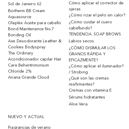
Cómo aplicar el corrector de
Sol de Janeiro 62
ojeras
Biotherm BB Cream
¿Cómo rizar el pelo sin calor?
Aquasource
¿Cómo cuidar el cuero
Olaplex Aceite para cabello
cabellundo?
Bond Maintenance No.7
TENDENCIA: SOAP BROWS
Bonding Oil
Axe Desodorante Leather &
Labios secos
Cookies Bodyspray
¿CÓMO DISIMULAR LOS
The Ordinary
GRANOS RÁPIDA Y
Acondicionador capilar Hair
EFICAZMENTE?
Care Behentrimonium
¿Cómo aplicar el iluminador?
Chloride 2%
/ Strobing
Ariana Grande Cloud
¿Qué son las cremas
reafirmantes?
Cremas con vitamina E
Sérums hidratantes
Aloe Vera
NUEVO Y ACTUAL
Fragrancias de verano