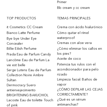
Primer
Bb cream y cc cream
TOP PRODUCTOS
TEMAS PRINCIPALES
it Cosmetics CC Cream
Crema con ácido hialurónico
Bianco Latte Perfume
Cómo quitar el rímel
waterproof
Bye bye Under Eye
Cremas con aloe vera
Concealer
Billie Eilish Perfume
¿Cómo eliminar los callos en
los pies?
Prada Eau de Parfum Candy
Aceite de coco
Lancôme Eau de Parfum La
Potencia tus rulos con el
vie est belle
acondicionador para pelo
Serge Lutens Eau de Parfum
rizado
Collection Noire Ambre
Limpieza facial: Baños de
Sultan
vapor
Dermocracy Suero
¿CÓMO DEPILAR LAS CEJAS
antienvejecimiento
CORRECTAMENTE?
BRIGHTENING BAKUCHIOL
¿Qué es un sérum
Lacoste Eau de toilette Touch
antimanchas?
of pink