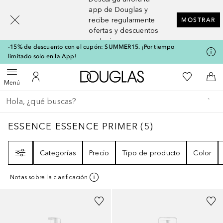
[navigation.slideout.screenreader]
app de Douglas y
recibe regularmente
MOSTRAR
ofertas y descuentos
exclusivos
-15% de descuento con el cupón: SUMMER15. ¡Por tiempo
limitado solo en la App!
A Douglas Home
Mi lista d
Abrir menú
Mi cuenta
A l
Menú
Regresar
Ejecutar búsqueda
ESSENCE ESSENCE PRIMER
5
RESULTADOS
ESSENCE ESSENCE PRIMER
(
5
)
Filtro
Categorías
Precio
Tipo de producto
Color
Notas sobre la clasificación