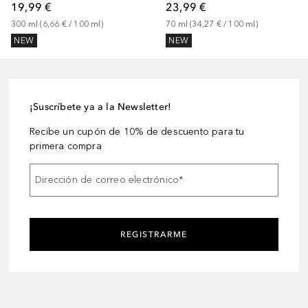
19,99 €
23,99 €
300
ml
 (
6,66 €
 / 
100
ml
)
70
ml
 (
34,27 €
 / 
100
ml
)
NEW
NEW
¡Suscríbete ya a la Newsletter!
Recibe un cupón de 10% de descuento para tu
primera compra
Dirección de correo electrónico
*
REGISTRARME