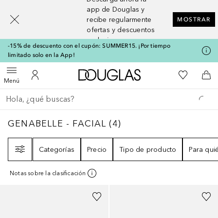
[navigation.slideout.screenreader]
app de Douglas y
recibe regularmente
MOSTRAR
ofertas y descuentos
exclusivos
-15% de descuento con el cupón: SUMMER15. ¡Por tiempo
limitado solo en la App!
A Douglas Home
Mi lista d
Abrir menú
Mi cuenta
A l
Menú
Regresar
Ejecutar búsqueda
GENABELLE - FACIAL
4
RESULTADOS
GENABELLE - FACIAL
(
4
)
Filtro
Categorías
Precio
Tipo de producto
Para qui
Notas sobre la clasificación