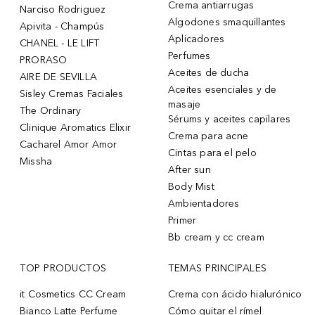
Crema antiarrugas
Narciso Rodriguez
Algodones smaquillantes
Apivita - Champús
Aplicadores
CHANEL - LE LIFT
Perfumes
PRORASO
Aceites de ducha
AIRE DE SEVILLA
Aceites esenciales y de
Sisley Cremas Faciales
masaje
The Ordinary
Sérums y aceites capilares
Clinique Aromatics Elixir
Crema para acne
Cacharel Amor Amor
Cintas para el pelo
Missha
After sun
Body Mist
Ambientadores
Primer
Bb cream y cc cream
TOP PRODUCTOS
TEMAS PRINCIPALES
it Cosmetics CC Cream
Crema con ácido hialurónico
Bianco Latte Perfume
Cómo quitar el rímel