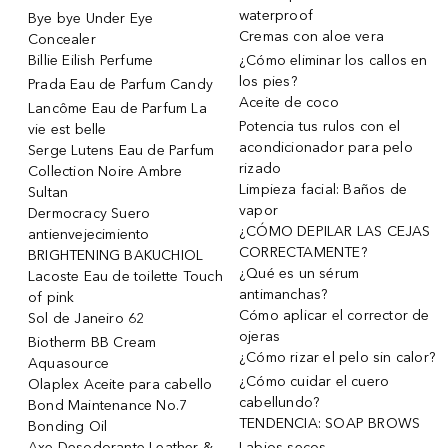
waterproof
Bye bye Under Eye
Cremas con aloe vera
Concealer
Billie Eilish Perfume
¿Cómo eliminar los callos en
los pies?
Prada Eau de Parfum Candy
Aceite de coco
Lancôme Eau de Parfum La
Potencia tus rulos con el
vie est belle
acondicionador para pelo
Serge Lutens Eau de Parfum
rizado
Collection Noire Ambre
Limpieza facial: Baños de
Sultan
vapor
Dermocracy Suero
¿CÓMO DEPILAR LAS CEJAS
antienvejecimiento
CORRECTAMENTE?
BRIGHTENING BAKUCHIOL
¿Qué es un sérum
Lacoste Eau de toilette Touch
antimanchas?
of pink
Cómo aplicar el corrector de
Sol de Janeiro 62
ojeras
Biotherm BB Cream
¿Cómo rizar el pelo sin calor?
Aquasource
¿Cómo cuidar el cuero
Olaplex Aceite para cabello
cabellundo?
Bond Maintenance No.7
TENDENCIA: SOAP BROWS
Bonding Oil
Axe Desodorante Leather &
Labios secos