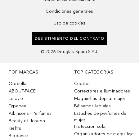
Condiciones generales
Uso de cookies
DESISTIMIENTO DEL CONTRATO
©
2026
Douglas Spain S.A.U
TOP MARCAS
TOP CATEGORÍAS
Orebella
Cepillos
ABOUT-FACE
Correctores e Iluminadores
Lolavie
Maquinillas depilar mujer
Typebea
Bálsamos labiales
Atkinsons - Perfumes
Estuches de perfumes de
mujer
Beauty of Joseon
Protección solar
Kiehl’s
Organizadores de maquillaje
Biodance