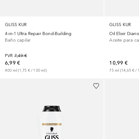
GLISS KUR
GLISS KUR
4-in-1 Ultra Repair Bond-Building
Oil Elixir Diari
Baño capilar
Aceite para ca
PVR
7,49 €
6,99 €
10,99 €
400
ml
 (
1,75 €
 / 
100
ml
)
75
ml
 (
14,65 €
 / 