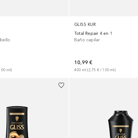
GLISS KUR
o
Total Repair 4 en 1
bello
Baño capilar
10,99 €
100
ml
)
400
ml
 (
2,75 €
 / 
100
ml
)