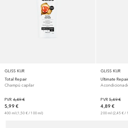
GLISS KUR
GLISS KUR
Total Repair
Ultimate Repai
Champú capilar
Acondicionado
PVR
6,49 €
PVR
5,49 €
5,99 €
4,89 €
400
ml
 (
1,50 €
 / 
100
ml
)
200
ml
 (
2,45 €
 / 