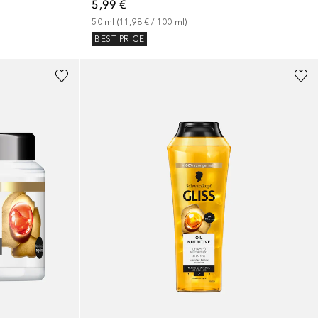
5,99 €
50
ml
 (
11,98 €
 / 
100
ml
)
BEST PRICE