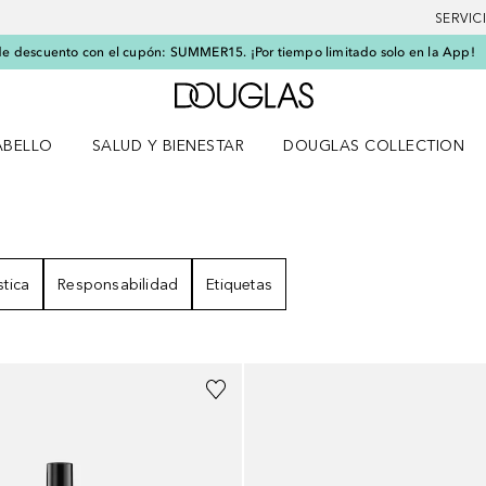
SERVIC
e descuento con el cupón: SUMMER15. ¡Por tiempo limitado solo en la App!
A Douglas Home
ABELLO
SALUD Y BIENESTAR
DOUGLAS COLLECTION
po
rir menú Cabello
Abrir menú Salud y bienestar
stica
Responsabilidad
Etiquetas