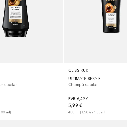
GLISS KUR
r
ULTIMATE REPAIR
r capilar
Champú capilar
PVR
6,49 €
5,99 €
100
ml
)
400
ml
 (
1,50 €
 / 
100
ml
)