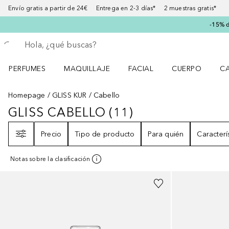
Envío gratis a partir de 24€ Entrega en 2-3 días* 2 muestras gratis*
-15% d
Regresar
Ejecutar búsqueda
PERFUMES
MAQUILLAJE
FACIAL
CUERPO
C
Abrir menú Perfumes
Abrir menú Maquillaje
Abrir menú Facial
Abrir menú Cuer
Ab
Homepage
GLISS KUR
Cabello
GLISS CABELLO
(
11
)
GLISS CABELLO
11
RESULTADOS
Filtro
Precio
Tipo de producto
Para quién
Caracterí
Notas sobre la clasificación