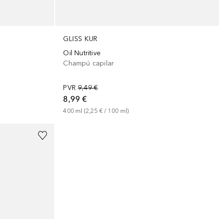
GLISS KUR
Oil Nutritive
Champú capilar
PVR
9,49 €
8,99 €
400
ml
 (
2,25 €
 / 
100
ml
)