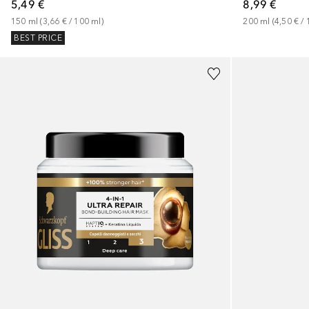
5,49 €
8,99 €
150
ml
 (
3,66 €
 / 
100
ml
)
200
ml
 (
4,50 €
 / 
BEST PRICE