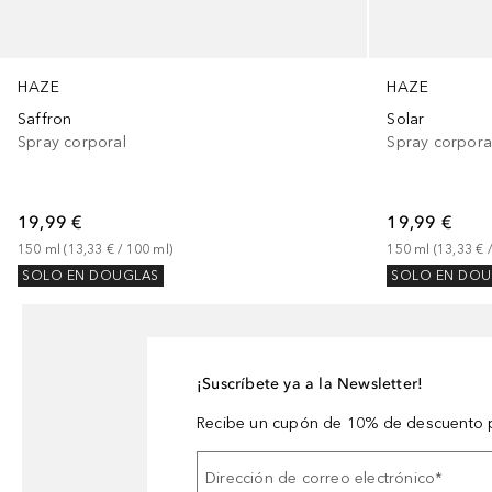
HAZE
HAZE
Saffron
Solar
Spray corporal
Spray corpora
19,99 €
19,99 €
150
ml
 (
13,33 €
 / 
100
ml
)
150
ml
 (
13,33 €
 /
SOLO EN DOUGLAS
SOLO EN DOU
¡Suscríbete ya a la Newsletter!
Recibe un cupón de 10% de descuento p
Dirección de correo electrónico
*