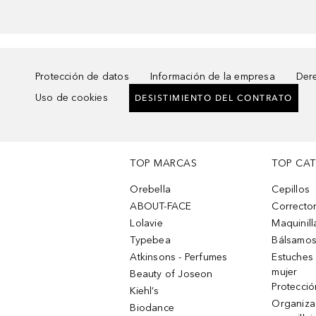
Protección de datos
Información de la empresa
Dere
Uso de cookies
DESISTIMIENTO DEL CONTRATO
TOP MARCAS
TOP CA
Orebella
Cepillos
ABOUT-FACE
Corrector
Lolavie
Maquinill
Typebea
Bálsamos
Atkinsons - Perfumes
Estuches
mujer
Beauty of Joseon
Protecció
Kiehl’s
Organiza
Biodance