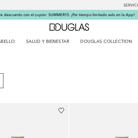
SERVIC
e descuento con el cupón: SUMMER15. ¡Por tiempo limitado solo en la App!
A Douglas Home
ABELLO
SALUD Y BIENESTAR
DOUGLAS COLLECTION
po
rir menú Cabello
Abrir menú Salud y bienestar