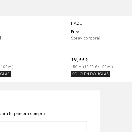
HAZE
Pure
Spray corporal
l
19,99 €
150
ml
 (
13,33 €
 / 
100
ml
)
 
100
ml
)
SOLO EN DOUGLAS
GLAS
ara tu primera compra