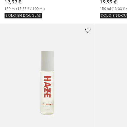
19,99 €
19,99 €
150
ml
 (
13,33 €
 / 
100
ml
)
150
ml
 (
13,33 €
 /
SOLO EN DOUGLAS
SOLO EN DOU