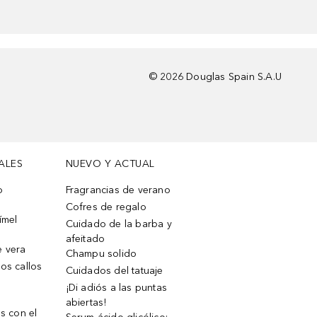
©
2026
Douglas Spain S.A.U
ALES
NUEVO Y ACTUAL
o
Fragrancias de verano
Cofres de regalo
ímel
Cuidado de la barba y
afeitado
e vera
Champu solido
os callos
Cuidados del tatuaje
¡Di adiós a las puntas
abiertas!
os con el