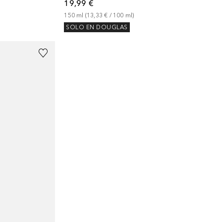
19,99 €
150
ml
 (
13,33 €
 / 
100
ml
)
SOLO EN DOUGLAS