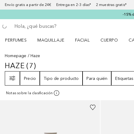
Envío gratis a partir de 24€ Entrega en 2-3 días* 2 muestras gratis*
-15% d
Regresar
Ejecutar búsqueda
PERFUMES
MAQUILLAJE
FACIAL
CUERPO
C
Abrir menú Perfumes
Abrir menú Maquillaje
Abrir menú Facial
Abrir menú Cuer
Ab
Homepage
Haze
HAZE
(
7
)
HAZE
7
RESULTADOS
Filtro
Precio
Tipo de producto
Para quién
Etiquetas
Notas sobre la clasificación