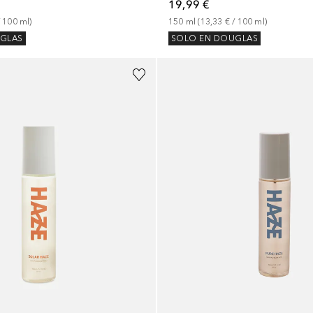
19,99 €
 
100
ml
)
150
ml
 (
13,33 €
 / 
100
ml
)
GLAS
SOLO EN DOUGLAS