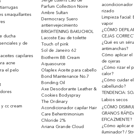
Serge Lutens Eau de
e
acondicionador
Parfum Collection Noire
tiarrugas
rizado
Ambre Sultan
s smaquillantes
Limpieza facial:
Dermocracy Suero
res
vapor
antienvejecimiento
¿CÓMO DEPILA
BRIGHTENING BAKUCHIOL
de ducha
CEJAS CORREC
Lacoste Eau de toilette
¿Qué es un sér
senciales y de
Touch of pink
antimanchas?
Sol de Janeiro 62
Cómo aplicar el 
aceites capilares
Biotherm BB Cream
de ojeras
ra acne
Aquasource
¿Cómo rizar el p
ra el pelo
Olaplex Aceite para cabello
calor?
Bond Maintenance No.7
¿Cómo cuidar el
Bonding Oil
t
cabellundo?
Axe Desodorante Leather &
dores
TENDENCIA: S
Cookies Bodyspray
Labios secos
The Ordinary
 y cc cream
¿CÓMO DISIMU
Acondicionador capilar Hair
GRANOS RÁPID
Care Behentrimonium
EFICAZMENTE?
Chloride 2%
¿Cómo aplicar e
Ariana Grande Cloud
iluminador? / St