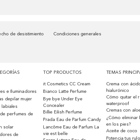
cho de desistimiento
Condiciones generales
TEGORÍAS
TOP PRODUCTOS
TEMAS PRINCIP
it Cosmetics CC Cream
Crema con ácid
hialurónico
es e Iluminadores
Bianco Latte Perfume
Cómo quitar el r
as depilar mujer
Bye bye Under Eye
waterproof
Concealer
 labiales
Cremas con alo
Billie Eilish Perfume
 de perfumes de
¿Cómo eliminar l
Prada Eau de Parfum Candy
en los pies?
n solar
Lancôme Eau de Parfum La
Aceite de coco
vie est belle
dores de
Potencia tus rul