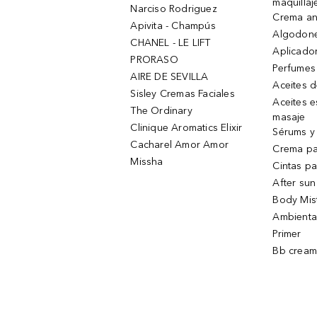
maquillaj
Narciso Rodriguez
Crema an
Apivita - Champús
Algodone
CHANEL - LE LIFT
Aplicado
PRORASO
Perfumes
AIRE DE SEVILLA
Aceites 
Sisley Cremas Faciales
Aceites e
The Ordinary
masaje
Clinique Aromatics Elixir
Sérums y 
Cacharel Amor Amor
Crema pa
Missha
Cintas pa
After sun
Body Mis
Ambienta
Primer
Bb cream