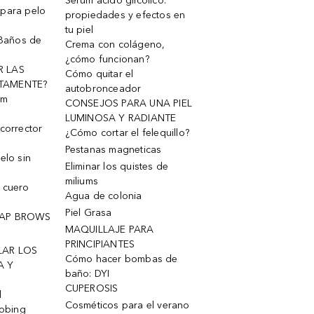
Serum ácido glicólico:
 para pelo
propiedades y efectos en
tu piel
 Baños de
Crema con colágeno,
¿cómo funcionan?
R LAS
Cómo quitar el
TAMENTE?
autobronceador
um
CONSEJOS PARA UNA PIEL
LUMINOSA Y RADIANTE
corrector
¿Cómo cortar el felequillo?
Pestanas magneticas
elo sin
Eliminar los quistes de
miliums
 cuero
Agua de colonia
Piel Grasa
OAP BROWS
MAQUILLAJE PARA
PRINCIPIANTES
LAR LOS
Cómo hacer bombas de
A Y
baño: DYI
CUPEROSIS
l
Cosméticos para el verano
robing