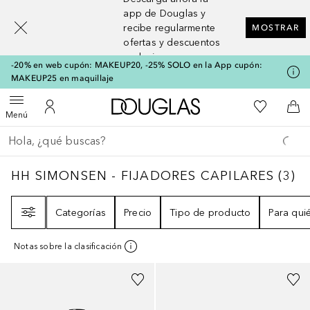
[navigation.slideout.screenreader]
app de Douglas y
recibe regularmente
MOSTRAR
ofertas y descuentos
exclusivos
-20% en web cupón: MAKEUP20, -25% SOLO en la App cupón:
MAKEUP25 en maquillaje
A Douglas Home
Mi lista d
Abrir menú
Mi cuenta
A l
Menú
Regresar
Ejecutar búsqueda
HH SIMONSEN - FIJADORES CAPILARES
3
R
HH SIMONSEN - FIJADORES CAPILARES
(
3
)
Filtro
Categorías
Precio
Tipo de producto
Para qui
Notas sobre la clasificación