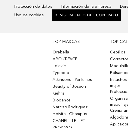
Protección de datos
Información de la empresa
Dere
Uso de cookies
DESISTIMIENTO DEL CONTRATO
TOP MARCAS
TOP CA
Orebella
Cepillos
ABOUT-FACE
Corrector
Lolavie
Maquinill
Typebea
Bálsamos
Atkinsons - Perfumes
Estuches
mujer
Beauty of Joseon
Protecció
Kiehl’s
Organiza
Biodance
maquillaj
Narciso Rodriguez
Crema an
Apivita - Champús
Algodone
CHANEL - LE LIFT
Aplicado
PRORASO