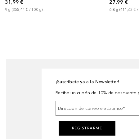
31,99 €
27,99 €
9
g
 (
355,44 €
 / 
100
g
)
6.8
g
 (
411,62 €
 /
¡Suscríbete ya a la Newsletter!
Recibe un cupón de 10% de descuento p
Dirección de correo electrónico
*
REGISTRARME