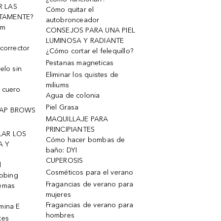
R LAS
Cómo quitar el
TAMENTE?
autobronceador
um
CONSEJOS PARA UNA PIEL
LUMINOSA Y RADIANTE
corrector
¿Cómo cortar el felequillo?
Pestanas magneticas
elo sin
Eliminar los quistes de
miliums
 cuero
Agua de colonia
Piel Grasa
OAP BROWS
MAQUILLAJE PARA
PRINCIPIANTES
LAR LOS
Cómo hacer bombas de
A Y
baño: DYI
CUPEROSIS
l
Cosméticos para el verano
robing
Fragancias de verano para
remas
mujeres
Fragancias de verano para
mina E
hombres
tes