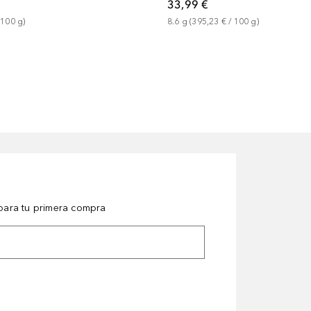
33,99 €
 
100
g
)
8.6
g
 (
395,23 €
 / 
100
g
)
ara tu primera compra