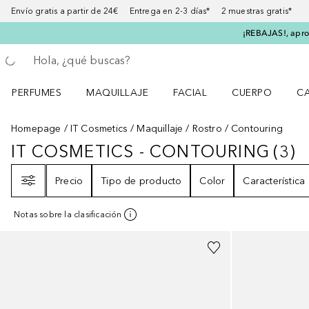
Envío gratis a partir de 24€ Entrega en 2-3 días* 2 muestras gratis*
¡REBAJAS!, aprov
Regresar
Ejecutar búsqueda
PERFUMES
MAQUILLAJE
FACIAL
CUERPO
C
Abrir menú Perfumes
Abrir menú Maquillaje
Abrir menú Facial
Abrir menú Cuer
Ab
Homepage
IT Cosmetics
Maquillaje
Rostro
Contouring
IT COSMETICS - CONTOURING
(
3
)
IT COSMETICS - CONTOURING
3
R
Filtro
Precio
Tipo de producto
Color
Característica
Notas sobre la clasificación