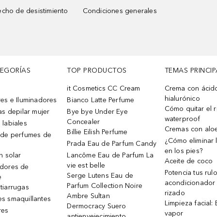
cho de desistimiento
Condiciones generales
TEGORÍAS
TOP PRODUCTOS
TEMAS PRINCIP
it Cosmetics CC Cream
Crema con ácid
hialurónico
es e Iluminadores
Bianco Latte Perfume
Cómo quitar el r
as depilar mujer
Bye bye Under Eye
waterproof
Concealer
 labiales
Cremas con alo
Billie Eilish Perfume
 de perfumes de
¿Cómo eliminar l
Prada Eau de Parfum Candy
en los pies?
n solar
Lancôme Eau de Parfum La
Aceite de coco
vie est belle
dores de
Potencia tus rul
Serge Lutens Eau de
e
acondicionador
Parfum Collection Noire
tiarrugas
rizado
Ambre Sultan
s smaquillantes
Limpieza facial:
Dermocracy Suero
res
vapor
antienvejecimiento