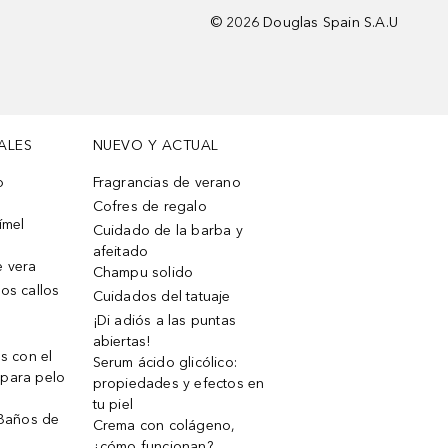
©
2026
Douglas Spain S.A.U
ALES
NUEVO Y ACTUAL
o
Fragrancias de verano
Cofres de regalo
ímel
Cuidado de la barba y
afeitado
e vera
Champu solido
os callos
Cuidados del tatuaje
¡Di adiós a las puntas
abiertas!
os con el
Serum ácido glicólico:
 para pelo
propiedades y efectos en
tu piel
 Baños de
Crema con colágeno,
¿cómo funcionan?