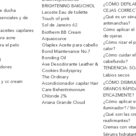
¿CÓMO DEPILA
BRIGHTENING BAKUCHIOL
de ducha
CEJAS CORREC
Lacoste Eau de toilette
¿Qué es un sér
senciales y de
Touch of pink
antimanchas?
Sol de Janeiro 62
Cómo aplicar el 
aceites capilares
Biotherm BB Cream
de ojeras
ra acne
Aquasource
¿Cómo rizar el p
ra el pelo
Olaplex Aceite para cabello
calor?
Bond Maintenance No.7
¿Cómo cuidar el
Bonding Oil
t
cabellundo?
Axe Desodorante Leather &
dores
TENDENCIA: S
Cookies Bodyspray
Labios secos
The Ordinary
 y cc cream
¿CÓMO DISIMU
Acondicionador capilar Hair
GRANOS RÁPID
Care Behentrimonium
EFICAZMENTE?
Chloride 2%
¿Cómo aplicar e
Ariana Grande Cloud
iluminador? / St
¿Qué son las c
reafirmantes?
Cremas con vita
Sérums hidratan