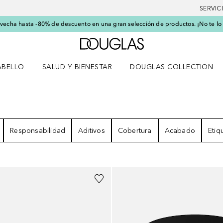
SERVIC
echa hasta -80% de descuento en una gran selección de productos. ¡No te lo
A Douglas Home
ABELLO
SALUD Y BIENESTAR
DOUGLAS COLLECTION
po
rir menú Cabello
Abrir menú Salud y bienestar
ESULTADOS
Responsabilidad
Aditivos
Cobertura
Acabado
Etiq