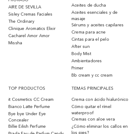
Aceites de ducha
AIRE DE SEVILLA
Aceites esenciales y de
Sisley Cremas Faciales
masaje
The Ordinary
Sérums y aceites capilares
Clinique Aromatics Elixir
Crema para acne
Cacharel Amor Amor
Cintas para el pelo
Missha
After sun
Body Mist
Ambientadores
Primer
Bb cream y cc cream
TOP PRODUCTOS
TEMAS PRINCIPALES
it Cosmetics CC Cream
Crema con ácido hialurónico
Bianco Latte Perfume
Cómo quitar el rímel
waterproof
Bye bye Under Eye
Cremas con aloe vera
Concealer
Billie Eilish Perfume
¿Cómo eliminar los callos en
los pies?
Prada Eau de Parfum Candy