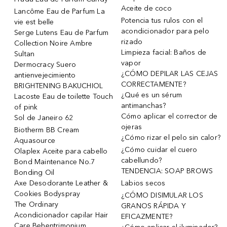
Aceite de coco
Lancôme Eau de Parfum La
Potencia tus rulos con el
vie est belle
acondicionador para pelo
Serge Lutens Eau de Parfum
rizado
Collection Noire Ambre
Limpieza facial: Baños de
Sultan
vapor
Dermocracy Suero
¿CÓMO DEPILAR LAS CEJAS
antienvejecimiento
CORRECTAMENTE?
BRIGHTENING BAKUCHIOL
¿Qué es un sérum
Lacoste Eau de toilette Touch
antimanchas?
of pink
Cómo aplicar el corrector de
Sol de Janeiro 62
ojeras
Biotherm BB Cream
¿Cómo rizar el pelo sin calor?
Aquasource
¿Cómo cuidar el cuero
Olaplex Aceite para cabello
cabellundo?
Bond Maintenance No.7
TENDENCIA: SOAP BROWS
Bonding Oil
Axe Desodorante Leather &
Labios secos
Cookies Bodyspray
¿CÓMO DISIMULAR LOS
The Ordinary
GRANOS RÁPIDA Y
Acondicionador capilar Hair
EFICAZMENTE?
Care Behentrimonium