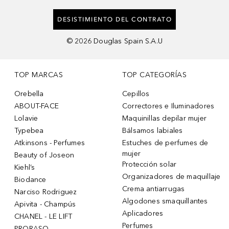
DESISTIMIENTO DEL CONTRATO
©
2026
Douglas Spain S.A.U
TOP MARCAS
TOP CATEGORÍAS
Orebella
Cepillos
ABOUT-FACE
Correctores e Iluminadores
Lolavie
Maquinillas depilar mujer
Typebea
Bálsamos labiales
Atkinsons - Perfumes
Estuches de perfumes de
mujer
Beauty of Joseon
Protección solar
Kiehl’s
Organizadores de maquillaje
Biodance
Crema antiarrugas
Narciso Rodriguez
Algodones smaquillantes
Apivita - Champús
Aplicadores
CHANEL - LE LIFT
Perfumes
PRORASO