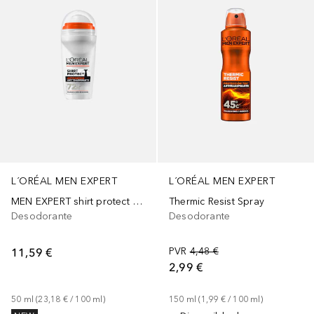
L´ORÉAL MEN EXPERT
L´ORÉAL MEN EXPERT
MEN EXPERT shirt protect anti-transpirante 72h roll on
Thermic Resist Spray
Desodorante
Desodorante
11,59 €
PVR
4,48 €
2,99 €
50
ml
 (
23,18 €
 / 
100
ml
)
150
ml
 (
1,99 €
 / 
100
ml
)