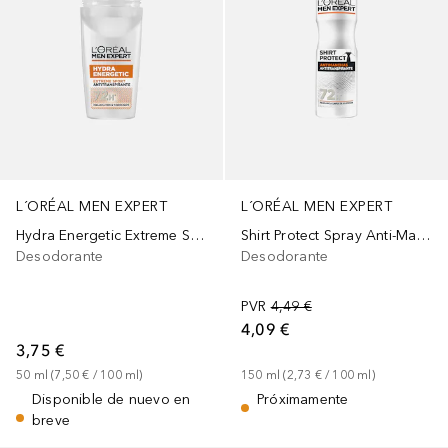
L´ORÉAL MEN EXPERT
L´ORÉAL MEN EXPERT
Hydra Energetic Extreme Sport Roll-On
Shirt Protect Spray Anti-Manchas
Desodorante
Desodorante
PVR
4,49 €
4,09 €
3,75 €
50
ml
 (
7,50 €
 / 
100
ml
)
150
ml
 (
2,73 €
 / 
100
ml
)
Disponible de nuevo en
Próximamente
breve