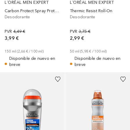
L´ORÉAL MEN EXPERT
L´ORÉAL MEN EXPERT
Carbon Protect Spray Protección Total
Thermic Resist Roll-On
Desodorante
Desodorante
PVR
4,49 €
PVR
3,75 €
3,99 €
2,99 €
150
ml
 (
2,66 €
 / 
100
ml
)
50
ml
 (
5,98 €
 / 
100
ml
)
Disponible de nuevo en
Disponible de nuevo en
breve
breve