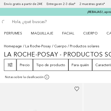
Envío gratis a partir de 24€ Entrega en 2-3 días* 2 muestras gratis*
¡REBAJAS!, aprov
Regresar
Ejecutar búsqueda
PERFUMES
MAQUILLAJE
FACIAL
CUERPO
C
Abrir menú Perfumes
Abrir menú Maquillaje
Abrir menú Facial
Abrir menú Cuer
Ab
Homepage
La Roche-Posay
Cuerpo
Productos solares
LA ROCHE-POSAY - PRODUCTOS S
LA ROCHE-POSAY - PRODUCTOS
Filtro
Precio
Tipo de producto
Para quién
Caracterí
Notas sobre la clasificación