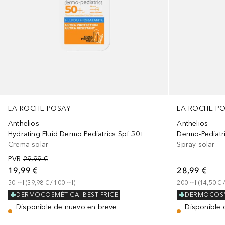
LA ROCHE-POSAY
LA ROCHE-P
Anthelios
Anthelios
Hydrating Fluid Dermo Pediatrics Spf 50+
Crema solar
Spray solar
PVR
29,99 €
19,99 €
28,99 €
50
ml
 (
39,98 €
 / 
100
ml
)
200
ml
 (
14,50 €
 /
DERMOCOSMÉTICA
BEST PRICE
DERMOCOS
Disponible de nuevo en breve
Disponible 