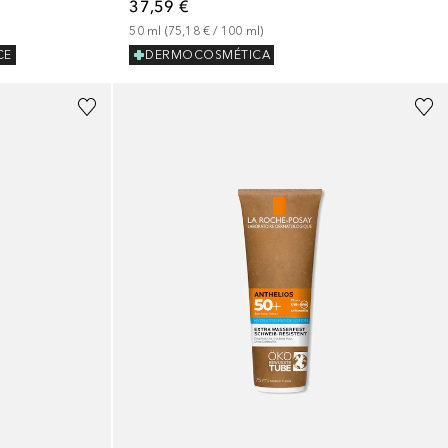
37,59 €
50
ml
 (
75,18 €
 / 
100
ml
)
CE
DERMOCOSMÉTICA