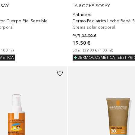
OSAY
LA ROCHE-POSAY
Anthelios
tor Cuerpo Piel Sensible
Dermo-Pediatrics Leche Bebé 
orporal
Crema solar corporal
PVR
33,99 €
19,50 €
 
100
ml
)
50
ml
 (
39,00 €
 / 
100
ml
)
MÉTICA
DERMOCOSMÉTICA
BEST PRI