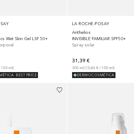
LA ROCHE-POSAY
OSAY
Anthelios
INVISIBLE FAMILIAR SPF50+
ics Wet Skin Gel LSF 50+
Spray solar
orporal
31,39 €
300
ml
 (
10,46 €
 / 
100
ml
)
 
100
ml
)
DERMOCOSMÉTICA
MÉTICA
BEST PRICE