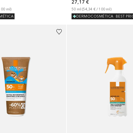
27,17 €
100
ml
)
50
ml
 (
54,34 €
 / 
100
ml
)
MÉTICA
DERMOCOSMÉTICA
BEST PRI