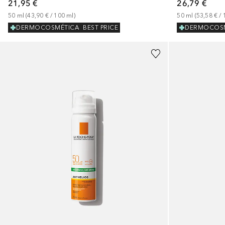
21,95 €
26,79 €
50
ml
 (
43,90 €
 / 
100
ml
)
50
ml
 (
53,58 €
 / 
DERMOCOSMÉTICA
BEST PRICE
DERMOCOS