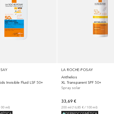
OSAY
LA ROCHE-POSAY
Anthelios
s Invisible Fluid LSF 50+
XL Transparent SPF 50+
Spray solar
33,69 €
100
ml
)
200
ml
 (
16,85 €
 / 
100
ml
)
MÉTICA
DERMOCOSMÉTICA