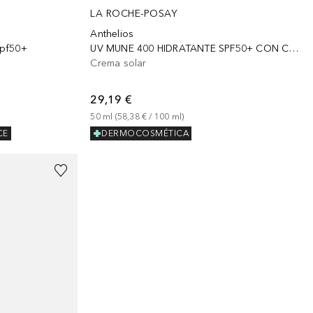
LA ROCHE-POSAY
Anthelios
Spf50+
UV MUNE 400 HIDRATANTE SPF50+ CON COLOR
Crema solar
29,19 €
50
ml
 (
58,38 €
 / 
100
ml
)
CE
DERMOCOSMÉTICA