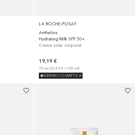
LA ROCHE-POSAY
Anthelios
Hydrating Milk SPF 50+
Crema solar corporal
19,19 €
75
ml
 (
25,59 €
 / 
100
ml
)
DERMOCOSMÉTICA