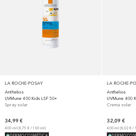
LA ROCHE-POSAY
LA ROCHE-P
Anthelios
Anthelios
UVMune 400 Kids LSF 50+
UVMune 400 Kid
Spray solar
Crema solar
34,99 €
32,09 €
400
ml
 (
8,75 €
 / 
100
ml
)
400
ml
 (
8,02 €
 / 
DERMOCOSMÉTICA
DERMOCOS