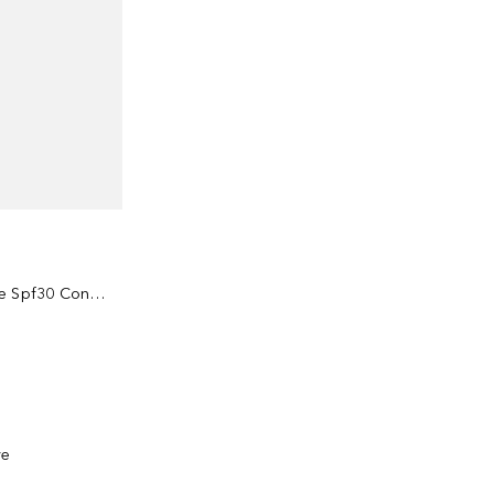
Leche Hidratante Eco-Sostenible Spf30 Con Tecnología Netlock
ve