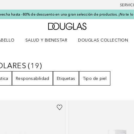
SERVIC
echa hasta -80% de descuento en una gran selección de productos. ¡No te lo
A Douglas Home
ABELLO
SALUD Y BIENESTAR
DOUGLAS COLLECTION
po
rir menú Cabello
Abrir menú Salud y bienestar
OLARES
(
19
)
 SOLARES
19
RESULTADOS
stica
Responsabilidad
Etiquetas
Tipo de piel