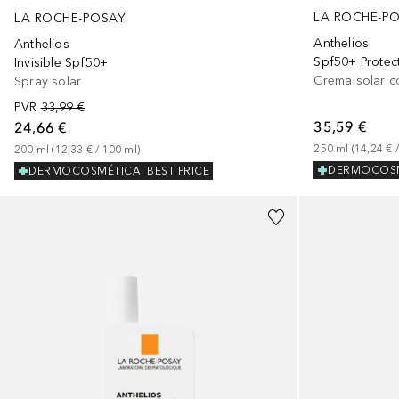
LA ROCHE-P
LA ROCHE-POSAY
Anthelios
Anthelios
Spf50+ Protec
Invisible Spf50+
Crema solar c
Spray solar
PVR
33,99 €
35,59 €
24,66 €
250
ml
 (
14,24 €
 /
200
ml
 (
12,33 €
 / 
100
ml
)
DERMOCOS
DERMOCOSMÉTICA
BEST PRICE