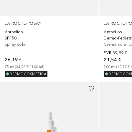
LA ROCHE-POSAY
LA ROCHE-P
Anthelios
Anthelios
SPF50
Dermo-Pediatr
Spray solar
Crema solar c
PVR
39,99 €
26,19 €
21,54 €
75
ml
 (
34,92 €
 / 
100
ml
)
200
ml
 (
10,77 €
 /
DERMOCOSMÉTICA
DERMOCOS