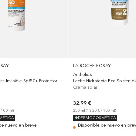
LA ROCHE-POSAY
OSAY
Anthelios
Dermo-Pediatrics Invisible Spf50+ Protector Niños
Crema solar
32,99 €
250
ml
 (
13,20 €
 / 
100
ml
)
 
100
ml
)
DERMOCOSMÉTICA
MÉTICA
Disponible de nuevo en bre
de nuevo en breve