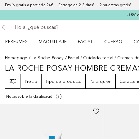
Envío gratis a partir de 24€ Entrega en 2-3 días* 2 muestras gratis*
-15% d
Regresar
Ejecutar búsqueda
PERFUMES
MAQUILLAJE
FACIAL
CUERPO
C
Abrir menú Perfumes
Abrir menú Maquillaje
Abrir menú Facial
Abrir menú Cuer
Ab
Homepage
La Roche-Posay
Facial
Cuidado facial
Cremas de
LA ROCHE POSAY HOMBRE CREMA
LA ROCHE POSAY HOMBRE CREM
Filtro
Precio
Tipo de producto
Para quién
Caracterí
Notas sobre la clasificación