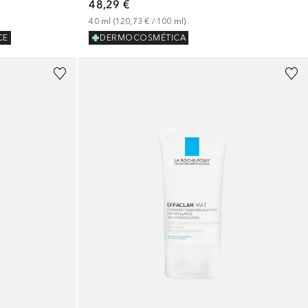
48,29 €
40
ml
 (
120,73 €
 / 
100
ml
)
CE
DERMOCOSMÉTICA