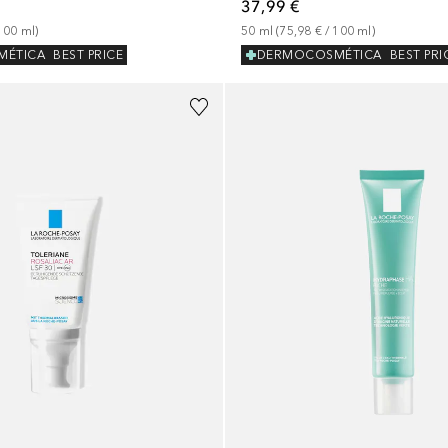
37,99 €
100
ml
)
50
ml
 (
75,98 €
 / 
100
ml
)
MÉTICA
BEST PRICE
DERMOCOSMÉTICA
BEST PRI