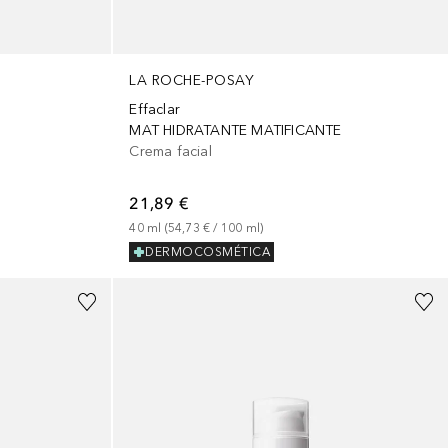
LA ROCHE-POSAY
Effaclar
MAT HIDRATANTE MATIFICANTE
Crema facial
21,89 €
40
ml
 (
54,73 €
 / 
100
ml
)
DERMOCOSMÉTICA