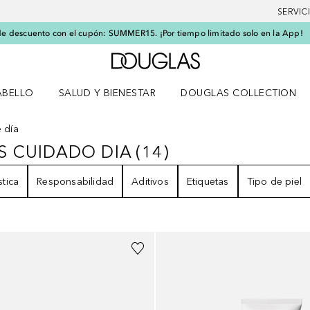
SERVIC
e descuento con el cupón: SUMMER15. ¡Por tiempo limitado solo en la App!
A Douglas Home
ABELLO
SALUD Y BIENESTAR
DOUGLAS COLLECTION
po
rir menú Cabello
Abrir menú Salud y bienestar
 día
S CUIDADO DIA
(
14
)
AS CUIDADO DIA
14
RESULTADOS
stica
Responsabilidad
Aditivos
Etiquetas
Tipo de piel