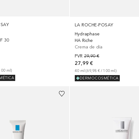
OSAY
LA ROCHE-POSAY
Hydraphase
SF 30
HA Riche
Crema de día
PVR
29,90 €
27,99 €
100
ml
)
40
ml
 (
69,98 €
 / 
100
ml
)
MÉTICA
DERMOCOSMÉTICA