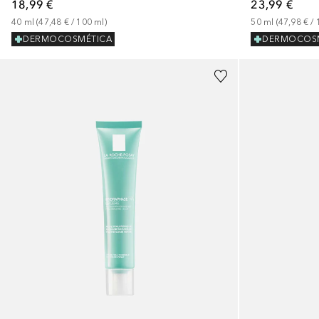
23,99 €
18,99 €
50
ml
 (
47,98 €
 / 
40
ml
 (
47,48 €
 / 
100
ml
)
DERMOCOS
DERMOCOSMÉTICA