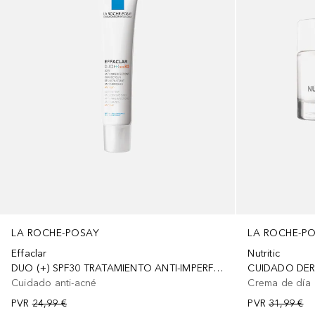
LA ROCHE-P
LA ROCHE-POSAY
Nutritic
Effaclar
CUIDADO DE
DUO (+) SPF30 TRATAMIENTO ANTI-IMPERFECCIONES Y MARCAS
Crema de día
Cuidado anti-acné
PVR
31,99 €
PVR
24,99 €