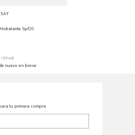
OSAY
 Hidratante Spf20
 
100
ml
)
de nuevo en breve
ara tu primera compra