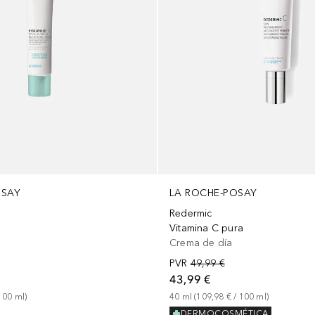
OSAY
LA ROCHE-POSAY
Redermic
Vitamina C pura
Crema de día
PVR
49,99 €
43,99 €
100
ml
)
40
ml
 (
109,98 €
 / 
100
ml
)
DERMOCOSMÉTICA