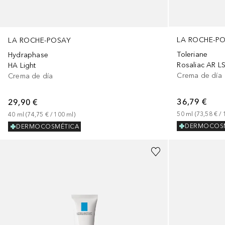
LA ROCHE-P
LA ROCHE-POSAY
Toleriane
Hydraphase
Rosaliac AR L
HA Light
Crema de día
Crema de día
36,79 €
29,90 €
50
ml
 (
73,58 €
 / 
40
ml
 (
74,75 €
 / 
100
ml
)
DERMOCOS
DERMOCOSMÉTICA