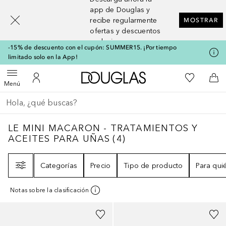
[navigation.slideout.screenreader]
app de Douglas y
recibe regularmente
MOSTRAR
ofertas y descuentos
exclusivos
-15% de descuento con el cupón: SUMMER15. ¡Por tiempo
limitado solo en la App!
A Douglas Home
Mi lista d
Abrir menú
Mi cuenta
A l
Menú
Regresar
Ejecutar búsqueda
LE MINI MACARON - TRATAMIENTOS Y AC
LE MINI MACARON - TRATAMIENTOS Y
ACEITES PARA UÑAS
(
4
)
Filtro
Categorías
Precio
Tipo de producto
Para qui
Notas sobre la clasificación