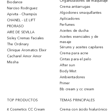
Organizadores de maquillaje
Biodance
Crema antiarrugas
Narciso Rodriguez
Algodones smaquillantes
Apivita - Champús
Aplicadores
CHANEL - LE LIFT
Perfumes
PRORASO
Aceites de ducha
AIRE DE SEVILLA
Aceites esenciales y de
Sisley Cremas Faciales
masaje
The Ordinary
Sérums y aceites capilares
Clinique Aromatics Elixir
Crema para acne
Cacharel Amor Amor
Cintas para el pelo
Missha
After sun
Body Mist
Ambientadores
Primer
Bb cream y cc cream
TOP PRODUCTOS
TEMAS PRINCIPALES
it Cosmetics CC Cream
Crema con ácido hialurónico