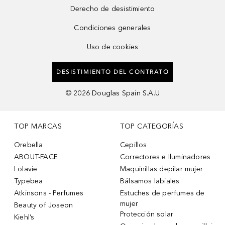
Derecho de desistimiento
Condiciones generales
Uso de cookies
DESISTIMIENTO DEL CONTRATO
©
2026
Douglas Spain S.A.U
TOP MARCAS
TOP CATEGORÍAS
Orebella
Cepillos
ABOUT-FACE
Correctores e Iluminadores
Lolavie
Maquinillas depilar mujer
Typebea
Bálsamos labiales
Atkinsons - Perfumes
Estuches de perfumes de
mujer
Beauty of Joseon
Protección solar
Kiehl’s