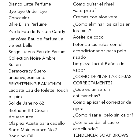
Bianco Latte Perfume
Cómo quitar el rímel
waterproof
Bye bye Under Eye
Cremas con aloe vera
Concealer
Billie Eilish Perfume
¿Cómo eliminar los callos en
los pies?
Prada Eau de Parfum Candy
Aceite de coco
Lancôme Eau de Parfum La
Potencia tus rulos con el
vie est belle
acondicionador para pelo
Serge Lutens Eau de Parfum
rizado
Collection Noire Ambre
Limpieza facial: Baños de
Sultan
vapor
Dermocracy Suero
¿CÓMO DEPILAR LAS CEJAS
antienvejecimiento
CORRECTAMENTE?
BRIGHTENING BAKUCHIOL
¿Qué es un sérum
Lacoste Eau de toilette Touch
antimanchas?
of pink
Cómo aplicar el corrector de
Sol de Janeiro 62
ojeras
Biotherm BB Cream
¿Cómo rizar el pelo sin calor?
Aquasource
¿Cómo cuidar el cuero
Olaplex Aceite para cabello
cabellundo?
Bond Maintenance No.7
TENDENCIA: SOAP BROWS
Bonding Oil