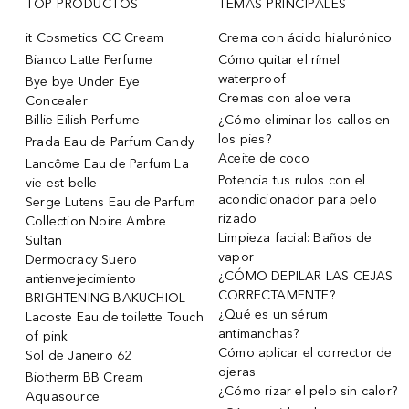
TOP PRODUCTOS
TEMAS PRINCIPALES
it Cosmetics CC Cream
Crema con ácido hialurónico
Bianco Latte Perfume
Cómo quitar el rímel
waterproof
Bye bye Under Eye
Cremas con aloe vera
Concealer
Billie Eilish Perfume
¿Cómo eliminar los callos en
los pies?
Prada Eau de Parfum Candy
Aceite de coco
Lancôme Eau de Parfum La
Potencia tus rulos con el
vie est belle
acondicionador para pelo
Serge Lutens Eau de Parfum
rizado
Collection Noire Ambre
Limpieza facial: Baños de
Sultan
vapor
Dermocracy Suero
¿CÓMO DEPILAR LAS CEJAS
antienvejecimiento
CORRECTAMENTE?
BRIGHTENING BAKUCHIOL
¿Qué es un sérum
Lacoste Eau de toilette Touch
antimanchas?
of pink
Cómo aplicar el corrector de
Sol de Janeiro 62
ojeras
Biotherm BB Cream
¿Cómo rizar el pelo sin calor?
Aquasource