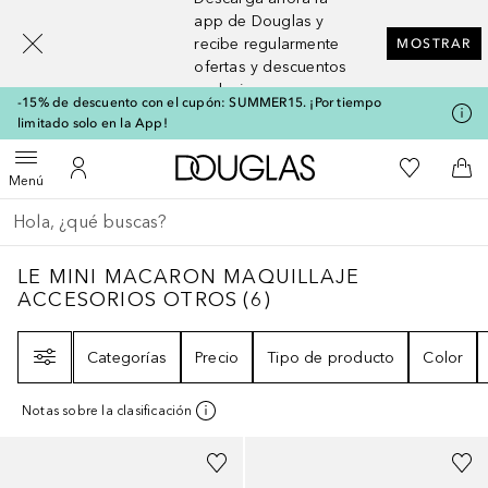
[navigation.slideout.screenreader]
app de Douglas y
recibe regularmente
MOSTRAR
ofertas y descuentos
exclusivos
-15% de descuento con el cupón: SUMMER15. ¡Por tiempo
limitado solo en la App!
A Douglas Home
Mi lista d
Abrir menú
Mi cuenta
A l
Menú
Regresar
Ejecutar búsqueda
LE MINI MACARON MAQUILLAJE ACCESO
LE MINI MACARON MAQUILLAJE
ACCESORIOS OTROS
(
6
)
Filtro
Categorías
Precio
Tipo de producto
Color
Notas sobre la clasificación
+
5