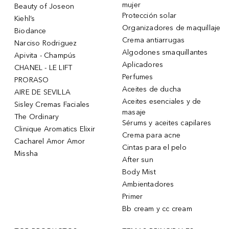
mujer
Beauty of Joseon
Protección solar
Kiehl’s
Organizadores de maquillaje
Biodance
Crema antiarrugas
Narciso Rodriguez
Algodones smaquillantes
Apivita - Champús
Aplicadores
CHANEL - LE LIFT
Perfumes
PRORASO
Aceites de ducha
AIRE DE SEVILLA
Aceites esenciales y de
Sisley Cremas Faciales
masaje
The Ordinary
Sérums y aceites capilares
Clinique Aromatics Elixir
Crema para acne
Cacharel Amor Amor
Cintas para el pelo
Missha
After sun
Body Mist
Ambientadores
Primer
Bb cream y cc cream