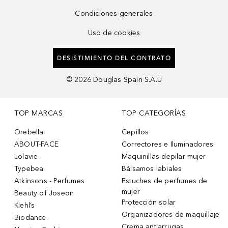
Condiciones generales
Uso de cookies
DESISTIMIENTO DEL CONTRATO
©
2026
Douglas Spain S.A.U
TOP MARCAS
TOP CATEGORÍAS
Orebella
Cepillos
ABOUT-FACE
Correctores e Iluminadores
Lolavie
Maquinillas depilar mujer
Typebea
Bálsamos labiales
Atkinsons - Perfumes
Estuches de perfumes de
mujer
Beauty of Joseon
Protección solar
Kiehl’s
Organizadores de maquillaje
Biodance
Crema antiarrugas