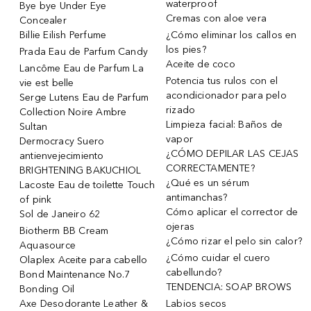
waterproof
Bye bye Under Eye
Cremas con aloe vera
Concealer
Billie Eilish Perfume
¿Cómo eliminar los callos en
los pies?
Prada Eau de Parfum Candy
Aceite de coco
Lancôme Eau de Parfum La
Potencia tus rulos con el
vie est belle
acondicionador para pelo
Serge Lutens Eau de Parfum
rizado
Collection Noire Ambre
Limpieza facial: Baños de
Sultan
vapor
Dermocracy Suero
¿CÓMO DEPILAR LAS CEJAS
antienvejecimiento
CORRECTAMENTE?
BRIGHTENING BAKUCHIOL
¿Qué es un sérum
Lacoste Eau de toilette Touch
antimanchas?
of pink
Cómo aplicar el corrector de
Sol de Janeiro 62
ojeras
Biotherm BB Cream
¿Cómo rizar el pelo sin calor?
Aquasource
¿Cómo cuidar el cuero
Olaplex Aceite para cabello
cabellundo?
Bond Maintenance No.7
TENDENCIA: SOAP BROWS
Bonding Oil
Axe Desodorante Leather &
Labios secos