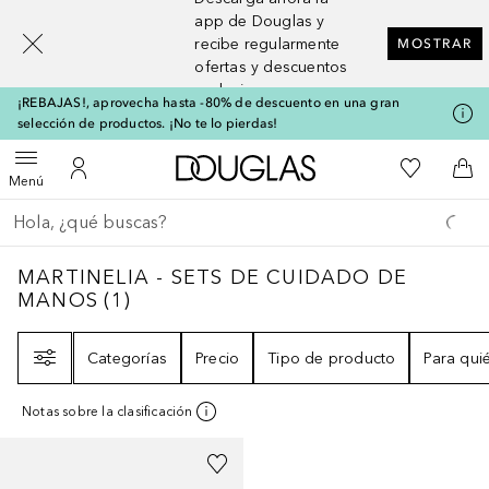
[navigation.slideout.screenreader]
app de Douglas y
recibe regularmente
MOSTRAR
ofertas y descuentos
exclusivos
¡REBAJAS!, aprovecha hasta -80% de descuento en una gran
selección de productos. ¡No te lo pierdas!
A Douglas Home
Mi lista d
Abrir menú
Mi cuenta
A l
Menú
Regresar
Ejecutar búsqueda
MARTINELIA - SETS DE CUIDADO DE MA
MARTINELIA - SETS DE CUIDADO DE
MANOS
(
1
)
Filtro
Categorías
Precio
Tipo de producto
Para qui
Notas sobre la clasificación