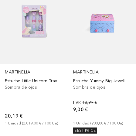
MARTINELIA
MARTINELIA
Estuche Little Unicorn Travel Wallet
Estuche Yummy Big Jewellery Box
Sombra de ojos
Sombra de ojos
PVR
18,99 €
9,00 €
20,19 €
1
Unidad
 (
2.019,00 €
 / 
100
Un
)
1
Unidad
 (
900,00 €
 / 
100
Un
)
BEST PRICE