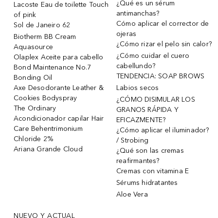
¿Qué es un sérum
Lacoste Eau de toilette Touch
antimanchas?
of pink
Cómo aplicar el corrector de
Sol de Janeiro 62
ojeras
Biotherm BB Cream
¿Cómo rizar el pelo sin calor?
Aquasource
¿Cómo cuidar el cuero
Olaplex Aceite para cabello
cabellundo?
Bond Maintenance No.7
TENDENCIA: SOAP BROWS
Bonding Oil
Axe Desodorante Leather &
Labios secos
Cookies Bodyspray
¿CÓMO DISIMULAR LOS
The Ordinary
GRANOS RÁPIDA Y
Acondicionador capilar Hair
EFICAZMENTE?
Care Behentrimonium
¿Cómo aplicar el iluminador?
Chloride 2%
/ Strobing
Ariana Grande Cloud
¿Qué son las cremas
reafirmantes?
Cremas con vitamina E
Sérums hidratantes
Aloe Vera
NUEVO Y ACTUAL