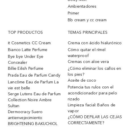
Ambientadores
Primer
Bb cream y cc cream
TOP PRODUCTOS
TEMAS PRINCIPALES
it Cosmetics CC Cream
Crema con ácido hialurónico
Bianco Latte Perfume
Cómo quitar el rímel
waterproof
Bye bye Under Eye
Cremas con aloe vera
Concealer
Billie Eilish Perfume
¿Cómo eliminar los callos en
los pies?
Prada Eau de Parfum Candy
Aceite de coco
Lancôme Eau de Parfum La
Potencia tus rulos con el
vie est belle
acondicionador para pelo
Serge Lutens Eau de Parfum
rizado
Collection Noire Ambre
Limpieza facial: Baños de
Sultan
vapor
Dermocracy Suero
¿CÓMO DEPILAR LAS CEJAS
antienvejecimiento
CORRECTAMENTE?
BRIGHTENING BAKUCHIOL