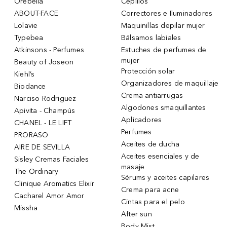
Orebella
Cepillos
ABOUT-FACE
Correctores e Iluminadores
Lolavie
Maquinillas depilar mujer
Typebea
Bálsamos labiales
Atkinsons - Perfumes
Estuches de perfumes de
mujer
Beauty of Joseon
Protección solar
Kiehl’s
Organizadores de maquillaje
Biodance
Crema antiarrugas
Narciso Rodriguez
Algodones smaquillantes
Apivita - Champús
Aplicadores
CHANEL - LE LIFT
Perfumes
PRORASO
Aceites de ducha
AIRE DE SEVILLA
Aceites esenciales y de
Sisley Cremas Faciales
masaje
The Ordinary
Sérums y aceites capilares
Clinique Aromatics Elixir
Crema para acne
Cacharel Amor Amor
Cintas para el pelo
Missha
After sun
Body Mist