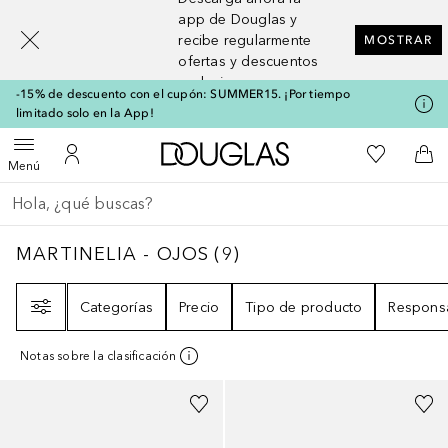
[navigation.slideout.screenreader]
app de Douglas y
recibe regularmente
MOSTRAR
ofertas y descuentos
exclusivos
-15% de descuento con el cupón: SUMMER15. ¡Por tiempo
limitado solo en la App!
A Douglas Home
Mi lista d
Abrir menú
Mi cuenta
A l
Menú
Regresar
Ejecutar búsqueda
MARTINELIA - OJOS
9
RESULTADOS
MARTINELIA - OJOS
(
9
)
Filtro
Categorías
Precio
Tipo de producto
Responsa
Notas sobre la clasificación