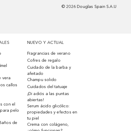
©
2026
Douglas Spain S.A.U
ALES
NUEVO Y ACTUAL
o
Fragrancias de verano
Cofres de regalo
ímel
Cuidado de la barba y
afeitado
e vera
Champu solido
os callos
Cuidados del tatuaje
¡Di adiós a las puntas
abiertas!
os con el
Serum ácido glicólico:
 para pelo
propiedades y efectos en
tu piel
 Baños de
Crema con colágeno,
¿cómo funcionan?