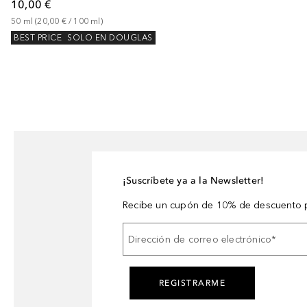
10,00 €
50
ml
 (
20,00 €
 / 
100
ml
)
BEST PRICE
SOLO EN DOUGLAS
¡Suscríbete ya a la Newsletter!
Recibe un cupón de 10% de descuento p
Dirección de correo electrónico
*
REGISTRARME