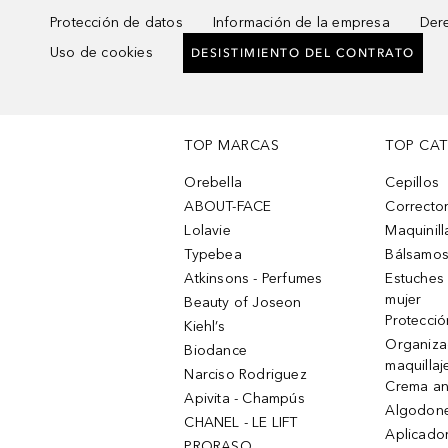
Protección de datos
Información de la empresa
Dere
Uso de cookies
DESISTIMIENTO DEL CONTRATO
TOP MARCAS
TOP CA
Orebella
Cepillos
ABOUT-FACE
Corrector
Lolavie
Maquinill
Typebea
Bálsamos
Atkinsons - Perfumes
Estuches
mujer
Beauty of Joseon
Protecció
Kiehl’s
Organiza
Biodance
maquillaj
Narciso Rodriguez
Crema an
Apivita - Champús
Algodone
CHANEL - LE LIFT
Aplicado
PRORASO