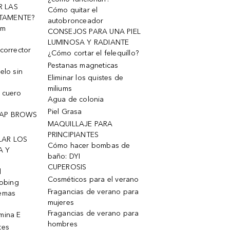
R LAS
Cómo quitar el
TAMENTE?
autobronceador
um
CONSEJOS PARA UNA PIEL
LUMINOSA Y RADIANTE
corrector
¿Cómo cortar el felequillo?
Pestanas magneticas
elo sin
Eliminar los quistes de
miliums
 cuero
Agua de colonia
Piel Grasa
OAP BROWS
MAQUILLAJE PARA
PRINCIPIANTES
LAR LOS
Cómo hacer bombas de
A Y
baño: DYI
CUPEROSIS
l
Cosméticos para el verano
robing
Fragancias de verano para
remas
mujeres
Fragancias de verano para
mina E
hombres
tes