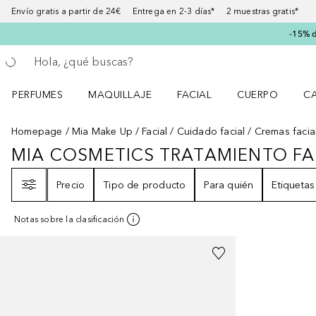
Envío gratis a partir de 24€ Entrega en 2-3 días* 2 muestras gratis*
-15% d
Regresar
Ejecutar búsqueda
PERFUMES
MAQUILLAJE
FACIAL
CUERPO
C
Abrir menú Perfumes
Abrir menú Maquillaje
Abrir menú Facial
Abrir menú Cuer
Ab
Homepage
Mia Make Up
Facial
Cuidado facial
Cremas facia
MIA COSMETICS TRATAMIENTO FA
MIA COSMETICS TRATAMIENTO 
Filtro
Precio
Tipo de producto
Para quién
Etiquetas
Notas sobre la clasificación