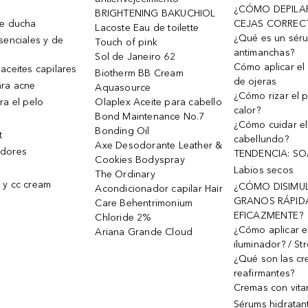
¿CÓMO DEPILA
BRIGHTENING BAKUCHIOL
de ducha
CEJAS CORREC
Lacoste Eau de toilette
¿Qué es un sér
senciales y de
Touch of pink
antimanchas?
Sol de Janeiro 62
Cómo aplicar el 
aceites capilares
Biotherm BB Cream
de ojeras
ra acne
Aquasource
¿Cómo rizar el p
ra el pelo
Olaplex Aceite para cabello
calor?
Bond Maintenance No.7
¿Cómo cuidar el
Bonding Oil
t
cabellundo?
Axe Desodorante Leather &
dores
TENDENCIA: S
Cookies Bodyspray
Labios secos
The Ordinary
 y cc cream
¿CÓMO DISIMU
Acondicionador capilar Hair
GRANOS RÁPID
Care Behentrimonium
EFICAZMENTE?
Chloride 2%
¿Cómo aplicar e
Ariana Grande Cloud
iluminador? / St
¿Qué son las c
reafirmantes?
Cremas con vita
Sérums hidratan