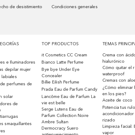
cho de desistimiento
Condiciones generales
TEGORÍAS
TOP PRODUCTOS
TEMAS PRINCIP
it Cosmetics CC Cream
Crema con ácid
hialurónico
es e Iluminadores
Bianco Latte Perfume
Cómo quitar el r
as depilar mujer
Bye bye Under Eye
waterproof
Concealer
 labiales
Cremas con alo
Billie Eilish Perfume
 de perfumes de
¿Cómo eliminar l
Prada Eau de Parfum Candy
en los pies?
n solar
Lancôme Eau de Parfum La
Aceite de coco
vie est belle
dores de
Potencia tus rul
Serge Lutens Eau de
e
acondicionador
Parfum Collection Noire
tiarrugas
rizado
Ambre Sultan
s smaquillantes
Limpieza facial:
Dermocracy Suero
res
vapor
antienvejecimiento