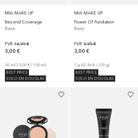
MIA MAKE UP
MIA MAKE UP
Beyond Coverage
Power Of Fundation
Base
Base
PVR
14,99 €
PVR
9,99 €
3,00 €
3,00 €
30
ml
 (
10,00 €
 / 
100
ml
)
7
g
 (
42,86 €
 / 
100
g
)
BEST PRICE
BEST PRICE
SOLO EN DOUGLAS
SOLO EN DOUGLAS