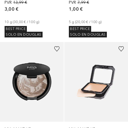
PVR
13,99 €
PVR
7,99 €
3,00 €
1,00 €
10
g
 (
30,00 €
 / 
100
g
)
5
g
 (
20,00 €
 / 
100
g
)
BEST PRICE
BEST PRICE
SOLO EN DOUGLAS
SOLO EN DOUGLAS