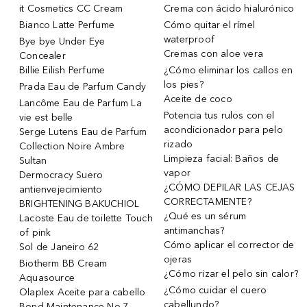
it Cosmetics CC Cream
Crema con ácido hialurónico
Bianco Latte Perfume
Cómo quitar el rímel
waterproof
Bye bye Under Eye
Cremas con aloe vera
Concealer
Billie Eilish Perfume
¿Cómo eliminar los callos en
los pies?
Prada Eau de Parfum Candy
Aceite de coco
Lancôme Eau de Parfum La
Potencia tus rulos con el
vie est belle
acondicionador para pelo
Serge Lutens Eau de Parfum
rizado
Collection Noire Ambre
Limpieza facial: Baños de
Sultan
vapor
Dermocracy Suero
¿CÓMO DEPILAR LAS CEJAS
antienvejecimiento
CORRECTAMENTE?
BRIGHTENING BAKUCHIOL
¿Qué es un sérum
Lacoste Eau de toilette Touch
antimanchas?
of pink
Cómo aplicar el corrector de
Sol de Janeiro 62
ojeras
Biotherm BB Cream
¿Cómo rizar el pelo sin calor?
Aquasource
¿Cómo cuidar el cuero
Olaplex Aceite para cabello
cabellundo?
Bond Maintenance No.7