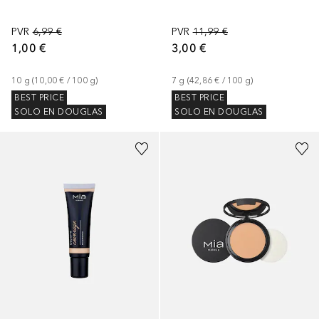
PVR
6,99 €
PVR
11,99 €
1,00 €
3,00 €
10
g
 (
10,00 €
 / 
100
g
)
7
g
 (
42,86 €
 / 
100
g
)
BEST PRICE
BEST PRICE
SOLO EN DOUGLAS
SOLO EN DOUGLAS
+
17
+
3