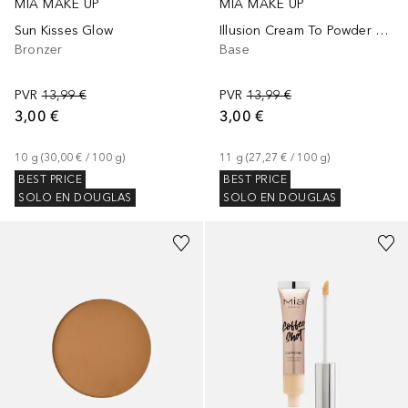
MIA MAKE UP
MIA MAKE UP
Sun Kisses Glow
Illusion Cream To Powder Foundation
Bronzer
Base
PVR
13,99 €
PVR
13,99 €
3,00 €
3,00 €
10
g
 (
30,00 €
 / 
100
g
)
11
g
 (
27,27 €
 / 
100
g
)
BEST PRICE
BEST PRICE
SOLO EN DOUGLAS
SOLO EN DOUGLAS
+
19