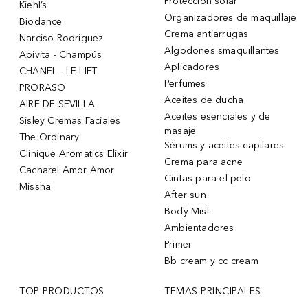
Protección solar
Kiehl’s
Organizadores de maquillaje
Biodance
Crema antiarrugas
Narciso Rodriguez
Algodones smaquillantes
Apivita - Champús
Aplicadores
CHANEL - LE LIFT
Perfumes
PRORASO
Aceites de ducha
AIRE DE SEVILLA
Aceites esenciales y de
Sisley Cremas Faciales
masaje
The Ordinary
Sérums y aceites capilares
Clinique Aromatics Elixir
Crema para acne
Cacharel Amor Amor
Cintas para el pelo
Missha
After sun
Body Mist
Ambientadores
Primer
Bb cream y cc cream
TOP PRODUCTOS
TEMAS PRINCIPALES