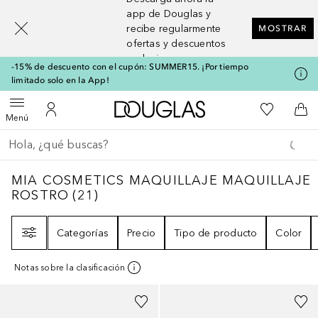
[navigation.slideout.screenreader]
app de Douglas y
recibe regularmente
MOSTRAR
ofertas y descuentos
exclusivos
-15% de descuento con el cupón: SUMMER15. ¡Por tiempo
limitado solo en la App!
A Douglas Home
Mi lista d
Abrir menú
Mi cuenta
A l
Menú
Regresar
Ejecutar búsqueda
MIA COSMETICS MAQUILLAJE MAQUILLA
MIA COSMETICS MAQUILLAJE MAQUILLAJE
ROSTRO
(
21
)
Filtro
Categorías
Precio
Tipo de producto
Color
Notas sobre la clasificación