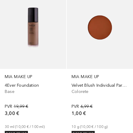
MIA MAKE UP
MIA MAKE UP
4Ever Foundation
Velvet Blush Individual Para Paleta
Base
Colorete
PVR
19,99 €
PVR
6,99 €
3,00 €
1,00 €
30
ml
 (
10,00 €
 / 
100
ml
)
10
g
 (
10,00 €
 / 
100
g
)