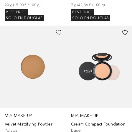
20
g
 (
15,00 €
 / 
100
g
)
7
g
 (
42,86 €
 / 
100
g
)
BEST PRICE
BEST PRICE
SOLO EN DOUGLAS
SOLO EN DOUGLAS
+
2
MIA MAKE UP
MIA MAKE UP
Velvet Mattifying Powder
Cream Compact Foundation
Polvos
Base