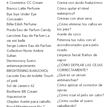
it Cosmetics CC Cream
Crema con ácido hialurónico
Bianco Latte Perfume
Cómo quitar el rímel
waterproof
Bye bye Under Eye
Cremas con aloe vera
Concealer
Billie Eilish Perfume
¿Cómo eliminar los callos en
los pies?
Prada Eau de Parfum Candy
Aceite de coco
Lancôme Eau de Parfum La
Potencia tus rulos con el
vie est belle
acondicionador para pelo
Serge Lutens Eau de Parfum
rizado
Collection Noire Ambre
Limpieza facial: Baños de
Sultan
vapor
Dermocracy Suero
¿CÓMO DEPILAR LAS CEJAS
antienvejecimiento
CORRECTAMENTE?
BRIGHTENING BAKUCHIOL
¿Qué es un sérum
Lacoste Eau de toilette Touch
antimanchas?
of pink
Cómo aplicar el corrector de
Sol de Janeiro 62
ojeras
Biotherm BB Cream
¿Cómo rizar el pelo sin calor?
Aquasource
¿Cómo cuidar el cuero
Olaplex Aceite para cabello
cabellundo?
Bond Maintenance No.7