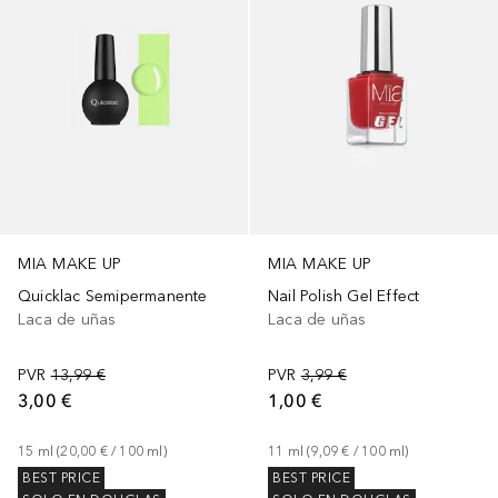
MIA MAKE UP
MIA MAKE UP
Quicklac Semipermanente
Nail Polish Gel Effect
Laca de uñas
Laca de uñas
PVR
13,99 €
PVR
3,99 €
3,00 €
1,00 €
15
ml
 (
20,00 €
 / 
100
ml
)
11
ml
 (
9,09 €
 / 
100
ml
)
BEST PRICE
BEST PRICE