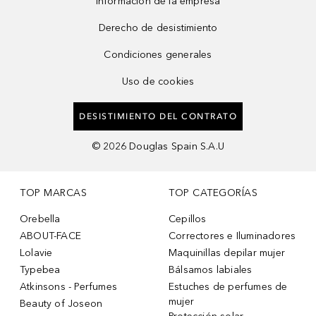
Información de la empresa
Derecho de desistimiento
Condiciones generales
Uso de cookies
DESISTIMIENTO DEL CONTRATO
©
2026
Douglas Spain S.A.U
TOP MARCAS
TOP CATEGORÍAS
Orebella
Cepillos
ABOUT-FACE
Correctores e Iluminadores
Lolavie
Maquinillas depilar mujer
Typebea
Bálsamos labiales
Atkinsons - Perfumes
Estuches de perfumes de
mujer
Beauty of Joseon