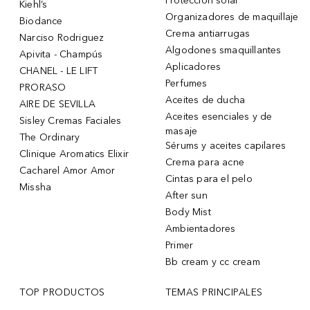
Protección solar
Kiehl’s
Organizadores de maquillaje
Biodance
Crema antiarrugas
Narciso Rodriguez
Algodones smaquillantes
Apivita - Champús
Aplicadores
CHANEL - LE LIFT
Perfumes
PRORASO
Aceites de ducha
AIRE DE SEVILLA
Aceites esenciales y de
Sisley Cremas Faciales
masaje
The Ordinary
Sérums y aceites capilares
Clinique Aromatics Elixir
Crema para acne
Cacharel Amor Amor
Cintas para el pelo
Missha
After sun
Body Mist
Ambientadores
Primer
Bb cream y cc cream
TOP PRODUCTOS
TEMAS PRINCIPALES