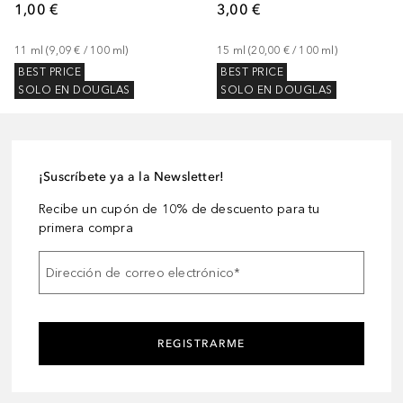
1,00 €
3,00 €
11
ml
 (
9,09 €
 / 
100
ml
)
15
ml
 (
20,00 €
 / 
100
ml
)
BEST PRICE
BEST PRICE
SOLO EN DOUGLAS
SOLO EN DOUGLAS
¡Suscríbete ya a la Newsletter!
Recibe un cupón de 10% de descuento para tu
primera compra
Dirección de correo electrónico
*
REGISTRARME