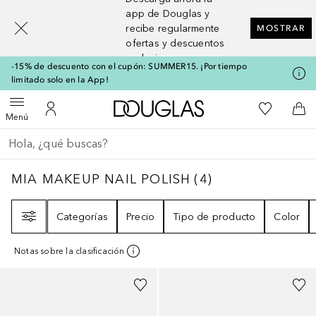
[navigation.slideout.screenreader]
app de Douglas y
recibe regularmente
MOSTRAR
ofertas y descuentos
exclusivos
-15% de descuento con el cupón: SUMMER15. ¡Por tiempo
limitado solo en la App!
A Douglas Home
Mi lista d
Abrir menú
Mi cuenta
A l
Menú
Regresar
Ejecutar búsqueda
MIA MAKEUP NAIL POLISH
4
RESULTADOS
MIA MAKEUP NAIL POLISH
(
4
)
Filtro
Categorías
Precio
Tipo de producto
Color
Notas sobre la clasificación
+
15