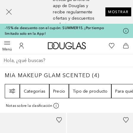
[navigation.slideout.screenreader]
app de Douglas y
recibe regularmente
MOSTRAR
ofertas y descuentos
exclusivos
-15% de descuento con el cupón: SUMMER15. ¡Por tiempo
limitado solo en la App!
A Douglas Home
Mi lista d
Abrir menú
Mi cuenta
A l
Menú
Regresar
Ejecutar búsqueda
MIA MAKEUP GLAM SCENTED
4
RESULTAD
MIA MAKEUP GLAM SCENTED
(
4
)
Filtro
Categorías
Precio
Tipo de producto
Para qui
Notas sobre la clasificación