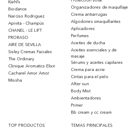
Protección solar
Kiehl’s
Organizadores de maquillaje
Biodance
Crema antiarrugas
Narciso Rodriguez
Algodones smaquillantes
Apivita - Champús
Aplicadores
CHANEL - LE LIFT
Perfumes
PRORASO
Aceites de ducha
AIRE DE SEVILLA
Aceites esenciales y de
Sisley Cremas Faciales
masaje
The Ordinary
Sérums y aceites capilares
Clinique Aromatics Elixir
Crema para acne
Cacharel Amor Amor
Cintas para el pelo
Missha
After sun
Body Mist
Ambientadores
Primer
Bb cream y cc cream
TOP PRODUCTOS
TEMAS PRINCIPALES