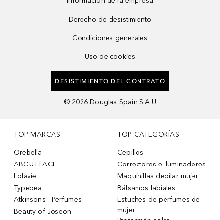
Información de la empresa
Derecho de desistimiento
Condiciones generales
Uso de cookies
DESISTIMIENTO DEL CONTRATO
©
2026
Douglas Spain S.A.U
TOP MARCAS
TOP CATEGORÍAS
Orebella
Cepillos
ABOUT-FACE
Correctores e Iluminadores
Lolavie
Maquinillas depilar mujer
Typebea
Bálsamos labiales
Atkinsons - Perfumes
Estuches de perfumes de
mujer
Beauty of Joseon