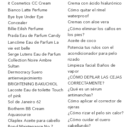
it Cosmetics CC Cream
Crema con ácido hialurónico
Bianco Latte Perfume
Cómo quitar el rímel
waterproof
Bye bye Under Eye
Cremas con aloe vera
Concealer
Billie Eilish Perfume
¿Cómo eliminar los callos en
los pies?
Prada Eau de Parfum Candy
Aceite de coco
Lancôme Eau de Parfum La
Potencia tus rulos con el
vie est belle
acondicionador para pelo
Serge Lutens Eau de Parfum
rizado
Collection Noire Ambre
Limpieza facial: Baños de
Sultan
vapor
Dermocracy Suero
¿CÓMO DEPILAR LAS CEJAS
antienvejecimiento
CORRECTAMENTE?
BRIGHTENING BAKUCHIOL
¿Qué es un sérum
Lacoste Eau de toilette Touch
antimanchas?
of pink
Cómo aplicar el corrector de
Sol de Janeiro 62
ojeras
Biotherm BB Cream
¿Cómo rizar el pelo sin calor?
Aquasource
¿Cómo cuidar el cuero
Olaplex Aceite para cabello
cabellundo?
Bond Maintenance No.7