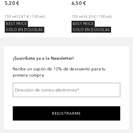
5,20 €
6,50 €
150
ml
 (
3,47 €
 / 
100
ml
)
150
ml
 (
4,33 €
 / 
100
ml
)
BEST PRICE
BEST PRICE
SOLO EN DOUGLAS
SOLO EN DOUGLAS
¡Suscríbete ya a la Newsletter!
Recibe un cupón de 10% de descuento para tu
primera compra
Dirección de correo electrónico
*
REGISTRARME