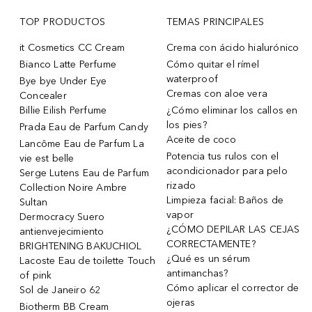
TOP PRODUCTOS
TEMAS PRINCIPALES
it Cosmetics CC Cream
Crema con ácido hialurónico
Bianco Latte Perfume
Cómo quitar el rímel
waterproof
Bye bye Under Eye
Cremas con aloe vera
Concealer
Billie Eilish Perfume
¿Cómo eliminar los callos en
los pies?
Prada Eau de Parfum Candy
Aceite de coco
Lancôme Eau de Parfum La
Potencia tus rulos con el
vie est belle
acondicionador para pelo
Serge Lutens Eau de Parfum
rizado
Collection Noire Ambre
Limpieza facial: Baños de
Sultan
vapor
Dermocracy Suero
¿CÓMO DEPILAR LAS CEJAS
antienvejecimiento
CORRECTAMENTE?
BRIGHTENING BAKUCHIOL
¿Qué es un sérum
Lacoste Eau de toilette Touch
antimanchas?
of pink
Cómo aplicar el corrector de
Sol de Janeiro 62
ojeras
Biotherm BB Cream