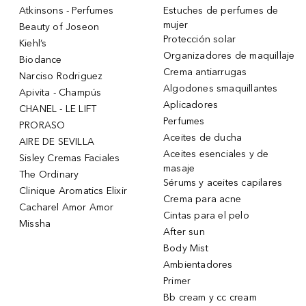
Atkinsons - Perfumes
Estuches de perfumes de
mujer
Beauty of Joseon
Protección solar
Kiehl’s
Organizadores de maquillaje
Biodance
Crema antiarrugas
Narciso Rodriguez
Algodones smaquillantes
Apivita - Champús
Aplicadores
CHANEL - LE LIFT
Perfumes
PRORASO
Aceites de ducha
AIRE DE SEVILLA
Aceites esenciales y de
Sisley Cremas Faciales
masaje
The Ordinary
Sérums y aceites capilares
Clinique Aromatics Elixir
Crema para acne
Cacharel Amor Amor
Cintas para el pelo
Missha
After sun
Body Mist
Ambientadores
Primer
Bb cream y cc cream