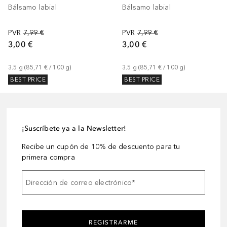
Bálsamo labial
Bálsamo labial
PVR
7,99 €
PVR
7,99 €
3,00 €
3,00 €
3.5
g
 (
85,71 €
 / 
100
g
)
3.5
g
 (
85,71 €
 / 
100
g
)
BEST PRICE
BEST PRICE
¡Suscríbete ya a la Newsletter!
Recibe un cupón de 10% de descuento para tu
primera compra
Dirección de correo electrónico
*
REGISTRARME