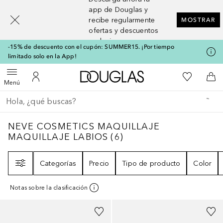
[navigation.slideout.screenreader]
app de Douglas y
recibe regularmente
MOSTRAR
ofertas y descuentos
exclusivos
-15% de descuento con el cupón: SUMMER15. ¡Por tiempo
limitado solo en la App!
A Douglas Home
Mi lista d
Abrir menú
Mi cuenta
A l
Menú
Regresar
Ejecutar búsqueda
NEVE COSMETICS MAQUILLAJE MAQUILLA
NEVE COSMETICS MAQUILLAJE
MAQUILLAJE LABIOS
(
6
)
Filtro
Categorías
Precio
Tipo de producto
Color
Notas sobre la clasificación
+
1