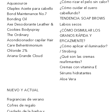
¿Cómo rizar el pelo sin calor?
Aquasource
¿Cómo cuidar el cuero
Olaplex Aceite para cabello
cabellundo?
Bond Maintenance No.7
TENDENCIA: SOAP BROWS
Bonding Oil
Axe Desodorante Leather &
Labios secos
Cookies Bodyspray
¿CÓMO DISIMULAR LOS
The Ordinary
GRANOS RÁPIDA Y
Acondicionador capilar Hair
EFICAZMENTE?
Care Behentrimonium
¿Cómo aplicar el iluminador?
Chloride 2%
/ Strobing
Ariana Grande Cloud
¿Qué son las cremas
reafirmantes?
Cremas con vitamina E
Sérums hidratantes
Aloe Vera
NUEVO Y ACTUAL
Fragrancias de verano
Cofres de regalo
Cuidado de la barba y