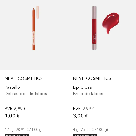
NEVE COSMETICS
NEVE COSMETICS
Pastello
Lip Gloss
Delineador de labios
Brillo de labios
PVR
6,99 €
PVR
9,99 €
1,00 €
3,00 €
1.1
g
 (
90,91 €
 / 
100
g
)
4
g
 (
75,00 €
 / 
100
g
)