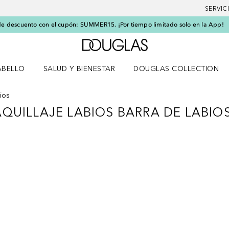
SERVIC
e descuento con el cupón: SUMMER15. ¡Por tiempo limitado solo en la App!
A Douglas Home
ABELLO
SALUD Y BIENESTAR
DOUGLAS COLLECTION
po
rir menú Cabello
Abrir menú Salud y bienestar
ios
QUILLAJE LABIOS BARRA DE LABIO
AQUILLAJE LABIOS BARRA DE LABI