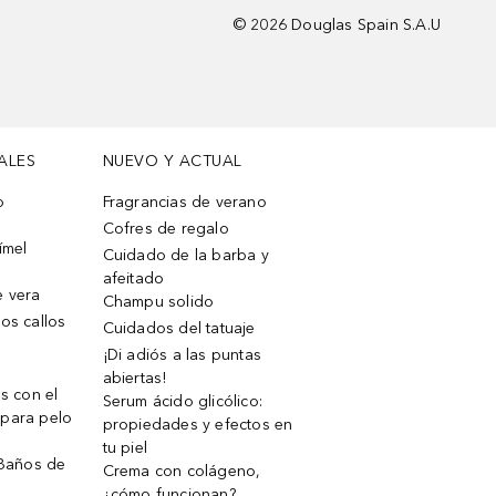
©
2026
Douglas Spain S.A.U
ALES
NUEVO Y ACTUAL
o
Fragrancias de verano
Cofres de regalo
ímel
Cuidado de la barba y
afeitado
e vera
Champu solido
os callos
Cuidados del tatuaje
¡Di adiós a las puntas
abiertas!
os con el
Serum ácido glicólico:
 para pelo
propiedades y efectos en
tu piel
 Baños de
Crema con colágeno,
¿cómo funcionan?