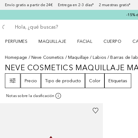
Envío gratis a partir de 24€ Entrega en 2-3 días* 2 muestras gratis*
-15% d
Regresar
Ejecutar búsqueda
PERFUMES
MAQUILLAJE
FACIAL
CUERPO
C
Abrir menú Perfumes
Abrir menú Maquillaje
Abrir menú Facial
Abrir menú Cuer
Ab
Homepage
Neve Cosmetics
Maquillaje
Labios
Barras de lab
NEVE COSMETICS MAQUILLAJE MA
NEVE COSMETICS MAQUILLAJE M
Filtro
Precio
Tipo de producto
Color
Etiquetas
Notas sobre la clasificación
+
6