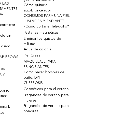
R LAS
Cómo quitar el
TAMENTE?
autobronceador
um
CONSEJOS PARA UNA PIEL
LUMINOSA Y RADIANTE
corrector
¿Cómo cortar el felequillo?
Pestanas magneticas
elo sin
Eliminar los quistes de
miliums
 cuero
Agua de colonia
Piel Grasa
OAP BROWS
MAQUILLAJE PARA
PRINCIPIANTES
LAR LOS
Cómo hacer bombas de
A Y
baño: DYI
CUPEROSIS
l
Cosméticos para el verano
robing
Fragancias de verano para
remas
mujeres
Fragancias de verano para
mina E
hombres
tes