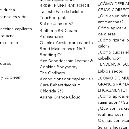
¿CÓMO DEPILA
BRIGHTENING BAKUCHIOL
de ducha
CEJAS CORREC
Lacoste Eau de toilette
¿Qué es un sér
senciales y de
Touch of pink
antimanchas?
Sol de Janeiro 62
Cómo aplicar el 
aceites capilares
Biotherm BB Cream
de ojeras
ra acne
Aquasource
¿Cómo rizar el p
ra el pelo
Olaplex Aceite para cabello
calor?
Bond Maintenance No.7
¿Cómo cuidar el
Bonding Oil
t
cabellundo?
Axe Desodorante Leather &
dores
TENDENCIA: S
Cookies Bodyspray
Labios secos
The Ordinary
 y cc cream
¿CÓMO DISIMU
Acondicionador capilar Hair
GRANOS RÁPID
Care Behentrimonium
EFICAZMENTE?
Chloride 2%
¿Cómo aplicar e
Ariana Grande Cloud
iluminador? / St
¿Qué son las c
reafirmantes?
Cremas con vita
Sérums hidratan