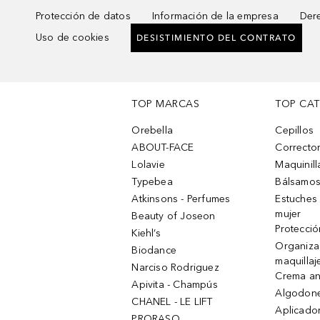
Protección de datos
Información de la empresa
Dere
Uso de cookies
DESISTIMIENTO DEL CONTRATO
TOP MARCAS
TOP CA
Orebella
Cepillos
ABOUT-FACE
Corrector
Lolavie
Maquinill
Typebea
Bálsamos
Atkinsons - Perfumes
Estuches
mujer
Beauty of Joseon
Protecció
Kiehl’s
Organiza
Biodance
maquillaj
Narciso Rodriguez
Crema an
Apivita - Champús
Algodone
CHANEL - LE LIFT
Aplicado
PRORASO