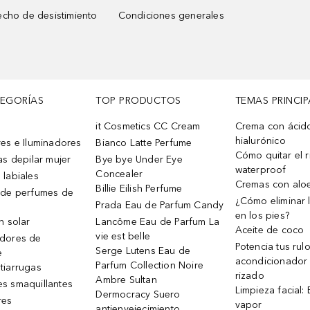
cho de desistimiento
Condiciones generales
TEGORÍAS
TOP PRODUCTOS
TEMAS PRINCIP
it Cosmetics CC Cream
Crema con ácid
hialurónico
es e Iluminadores
Bianco Latte Perfume
Cómo quitar el r
as depilar mujer
Bye bye Under Eye
waterproof
Concealer
 labiales
Cremas con alo
Billie Eilish Perfume
 de perfumes de
¿Cómo eliminar l
Prada Eau de Parfum Candy
en los pies?
n solar
Lancôme Eau de Parfum La
Aceite de coco
vie est belle
dores de
Potencia tus rul
Serge Lutens Eau de
e
acondicionador
Parfum Collection Noire
tiarrugas
rizado
Ambre Sultan
s smaquillantes
Limpieza facial:
Dermocracy Suero
res
vapor
antienvejecimiento