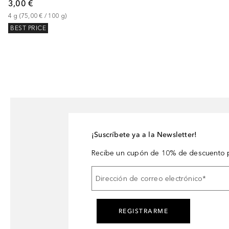
3,00 €
4
g
 (
75,00 €
 / 
100
g
)
BEST PRICE
¡Suscríbete ya a la Newsletter!
Recibe un cupón de 10% de descuento p
Dirección de correo electrónico
*
REGISTRARME