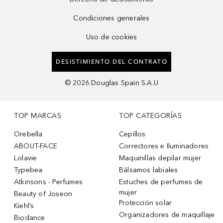
Condiciones generales
Uso de cookies
DESISTIMIENTO DEL CONTRATO
©
2026
Douglas Spain S.A.U
TOP MARCAS
TOP CATEGORÍAS
Orebella
Cepillos
ABOUT-FACE
Correctores e Iluminadores
Lolavie
Maquinillas depilar mujer
Typebea
Bálsamos labiales
Atkinsons - Perfumes
Estuches de perfumes de
mujer
Beauty of Joseon
Protección solar
Kiehl’s
Organizadores de maquillaje
Biodance