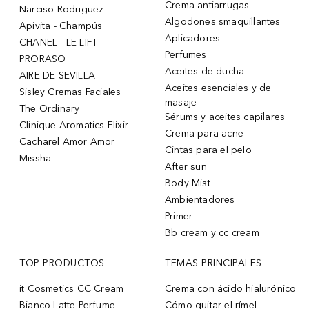
Crema antiarrugas
Narciso Rodriguez
Algodones smaquillantes
Apivita - Champús
Aplicadores
CHANEL - LE LIFT
Perfumes
PRORASO
Aceites de ducha
AIRE DE SEVILLA
Aceites esenciales y de
Sisley Cremas Faciales
masaje
The Ordinary
Sérums y aceites capilares
Clinique Aromatics Elixir
Crema para acne
Cacharel Amor Amor
Cintas para el pelo
Missha
After sun
Body Mist
Ambientadores
Primer
Bb cream y cc cream
TOP PRODUCTOS
TEMAS PRINCIPALES
it Cosmetics CC Cream
Crema con ácido hialurónico
Bianco Latte Perfume
Cómo quitar el rímel