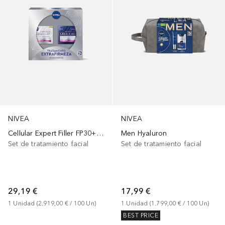
NIVEA
NIVEA
Cellular Expert Filler FP30+ NOCHE
Men Hyaluron
Set de tratamiento facial
Set de tratamiento facial
29,19 €
17,99 €
1
Unidad
 (
2.919,00 €
 / 
100
Un
)
1
Unidad
 (
1.799,00 €
 / 
100
Un
)
BEST PRICE