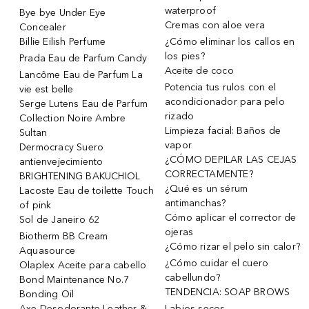
waterproof
Bye bye Under Eye
Cremas con aloe vera
Concealer
Billie Eilish Perfume
¿Cómo eliminar los callos en
los pies?
Prada Eau de Parfum Candy
Aceite de coco
Lancôme Eau de Parfum La
Potencia tus rulos con el
vie est belle
acondicionador para pelo
Serge Lutens Eau de Parfum
rizado
Collection Noire Ambre
Limpieza facial: Baños de
Sultan
vapor
Dermocracy Suero
¿CÓMO DEPILAR LAS CEJAS
antienvejecimiento
CORRECTAMENTE?
BRIGHTENING BAKUCHIOL
¿Qué es un sérum
Lacoste Eau de toilette Touch
antimanchas?
of pink
Cómo aplicar el corrector de
Sol de Janeiro 62
ojeras
Biotherm BB Cream
¿Cómo rizar el pelo sin calor?
Aquasource
¿Cómo cuidar el cuero
Olaplex Aceite para cabello
cabellundo?
Bond Maintenance No.7
TENDENCIA: SOAP BROWS
Bonding Oil
Axe Desodorante Leather &
Labios secos