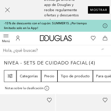
[navigation.slideout.screenreader]
app de Douglas y
recibe regularmente
MOSTRAR
ofertas y descuentos
exclusivos
-15% de descuento con el cupón: SUMMER15. ¡Por tiempo
limitado solo en la App!
A Douglas Home
Mi lista d
Abrir menú
Mi cuenta
A l
Menú
Regresar
Ejecutar búsqueda
NIVEA - SETS DE CUIDADO FACIAL
4
RESU
NIVEA - SETS DE CUIDADO FACIAL
(
4
)
Filtro
Categorías
Precio
Tipo de producto
Para qui
Notas sobre la clasificación