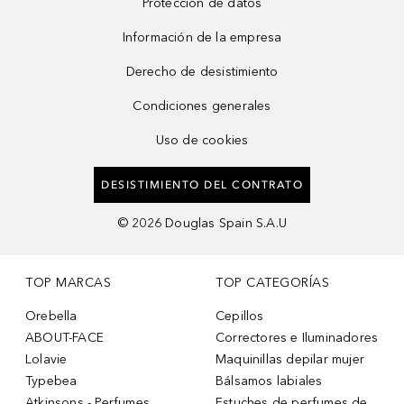
Protección de datos
Información de la empresa
Derecho de desistimiento
Condiciones generales
Uso de cookies
DESISTIMIENTO DEL CONTRATO
©
2026
Douglas Spain S.A.U
TOP MARCAS
TOP CATEGORÍAS
Orebella
Cepillos
ABOUT-FACE
Correctores e Iluminadores
Lolavie
Maquinillas depilar mujer
Typebea
Bálsamos labiales
Atkinsons - Perfumes
Estuches de perfumes de