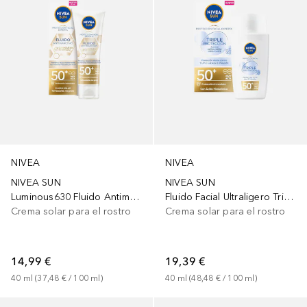
NIVEA
NIVEA
NIVEA SUN
NIVEA SUN
Luminous630 Fluido Antimanchas Fp50+
Fluido Facial Ultraligero Triple Protección Fp50+
Crema solar para el rostro
Crema solar para el rostro
14,99 €
19,39 €
40
ml
 (
37,48 €
 / 
100
ml
)
40
ml
 (
48,48 €
 / 
100
ml
)