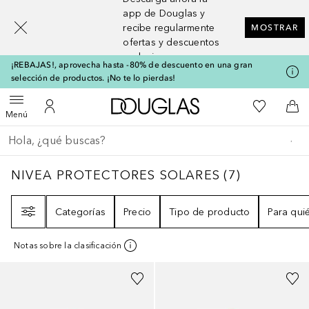
[navigation.slideout.screenreader]
app de Douglas y
recibe regularmente
MOSTRAR
ofertas y descuentos
exclusivos
¡REBAJAS!, aprovecha hasta -80% de descuento en una gran
selección de productos. ¡No te lo pierdas!
A Douglas Home
Mi lista d
Abrir menú
Mi cuenta
A l
Menú
Regresar
Ejecutar búsqueda
NIVEA PROTECTORES SOLARES
7
RESULTA
NIVEA PROTECTORES SOLARES
(
7
)
Filtro
Categorías
Precio
Tipo de producto
Para qui
Notas sobre la clasificación