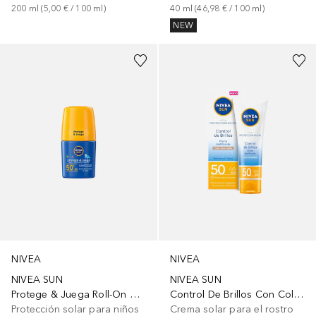
200
ml
 (
5,00 €
 / 
100
ml
)
40
ml
 (
46,98 €
 / 
100
ml
)
NEW
NIVEA
NIVEA
NIVEA SUN
NIVEA SUN
Protege & Juega Roll-On Niños Fps 50+
Control De Brillos Con Color Tono Medio FPS 50
Protección solar para niños
Crema solar para el rostro