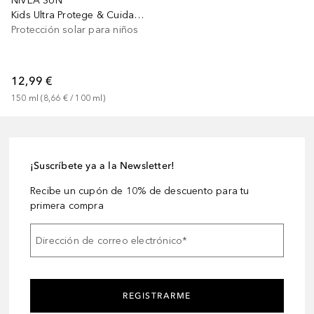
NIVEA SUN
Kids Ultra Protege & Cuida Fps 50+
Protección solar para niños
12,99 €
150
ml
 (
8,66 €
 / 
100
ml
)
¡Suscríbete ya a la Newsletter!
Recibe un cupón de 10% de descuento para tu
primera compra
Dirección de correo electrónico
*
REGISTRARME