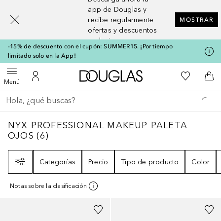
[navigation.slideout.screenreader]
app de Douglas y
recibe regularmente
MOSTRAR
ofertas y descuentos
exclusivos
-15% de descuento con el cupón: SUMMER15. ¡Por tiempo
limitado solo en la App!
A Douglas Home
Mi lista d
Abrir menú
Mi cuenta
A l
Menú
Regresar
Ejecutar búsqueda
NYX PROFESSIONAL MAKEUP PALETA OJO
NYX PROFESSIONAL MAKEUP PALETA
OJOS
(
6
)
Filtro
Categorías
Precio
Tipo de producto
Color
Notas sobre la clasificación