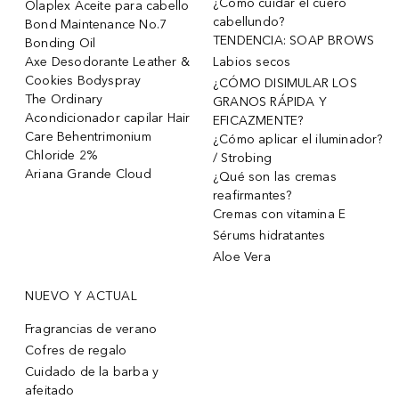
¿Cómo cuidar el cuero
Olaplex Aceite para cabello
cabellundo?
Bond Maintenance No.7
TENDENCIA: SOAP BROWS
Bonding Oil
Axe Desodorante Leather &
Labios secos
Cookies Bodyspray
¿CÓMO DISIMULAR LOS
The Ordinary
GRANOS RÁPIDA Y
Acondicionador capilar Hair
EFICAZMENTE?
Care Behentrimonium
¿Cómo aplicar el iluminador?
Chloride 2%
/ Strobing
Ariana Grande Cloud
¿Qué son las cremas
reafirmantes?
Cremas con vitamina E
Sérums hidratantes
Aloe Vera
NUEVO Y ACTUAL
Fragrancias de verano
Cofres de regalo
Cuidado de la barba y
afeitado