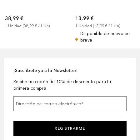
38,99 €
13,99 €
1
Unidad
 (
38,99 €
 / 
1
Un
)
1
Unidad
 (
13,99 €
 / 
1
Un
)
Disponible de nuevo en
breve
¡Suscríbete ya a la Newsletter!
Recibe un cupón de 10% de descuento para tu
primera compra
Dirección de correo electrónico
*
REGISTRARME