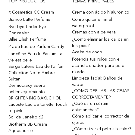
TOP PRODUCTOS
TEMAS PRINCIPALES
it Cosmetics CC Cream
Crema con ácido hialurónico
Bianco Latte Perfume
Cómo quitar el rímel
waterproof
Bye bye Under Eye
Cremas con aloe vera
Concealer
Billie Eilish Perfume
¿Cómo eliminar los callos en
los pies?
Prada Eau de Parfum Candy
Aceite de coco
Lancôme Eau de Parfum La
Potencia tus rulos con el
vie est belle
acondicionador para pelo
Serge Lutens Eau de Parfum
rizado
Collection Noire Ambre
Limpieza facial: Baños de
Sultan
vapor
Dermocracy Suero
¿CÓMO DEPILAR LAS CEJAS
antienvejecimiento
CORRECTAMENTE?
BRIGHTENING BAKUCHIOL
¿Qué es un sérum
Lacoste Eau de toilette Touch
antimanchas?
of pink
Cómo aplicar el corrector de
Sol de Janeiro 62
ojeras
Biotherm BB Cream
¿Cómo rizar el pelo sin calor?
Aquasource