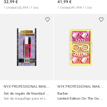
32,99 €
41,99 €
1
Unidad
 (
32,99 €
 / 
1
Un
)
1
Unidad
 (
41,99 €
 / 
1
Un
)
NYX PROFESSIONAL MAKEUP
NYX PROFESSIONAL MAKEUP
Set de regalo de Navidad «Holiday Glam Look»
Barbie
Set de maquillaje para el cutis
Limited Edition On The Go Cheek Palette