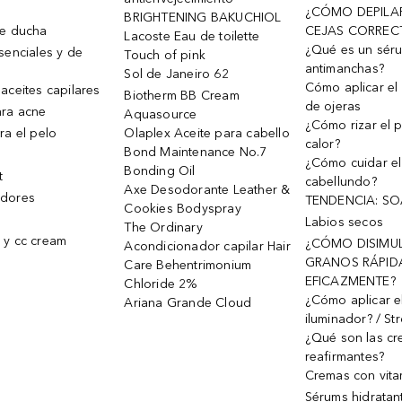
¿CÓMO DEPILA
BRIGHTENING BAKUCHIOL
de ducha
CEJAS CORREC
Lacoste Eau de toilette
¿Qué es un sér
senciales y de
Touch of pink
antimanchas?
Sol de Janeiro 62
Cómo aplicar el 
aceites capilares
Biotherm BB Cream
de ojeras
ra acne
Aquasource
¿Cómo rizar el p
ra el pelo
Olaplex Aceite para cabello
calor?
Bond Maintenance No.7
¿Cómo cuidar el
Bonding Oil
t
cabellundo?
Axe Desodorante Leather &
dores
TENDENCIA: S
Cookies Bodyspray
Labios secos
The Ordinary
 y cc cream
¿CÓMO DISIMU
Acondicionador capilar Hair
GRANOS RÁPID
Care Behentrimonium
EFICAZMENTE?
Chloride 2%
¿Cómo aplicar e
Ariana Grande Cloud
iluminador? / St
¿Qué son las c
reafirmantes?
Cremas con vita
Sérums hidratan