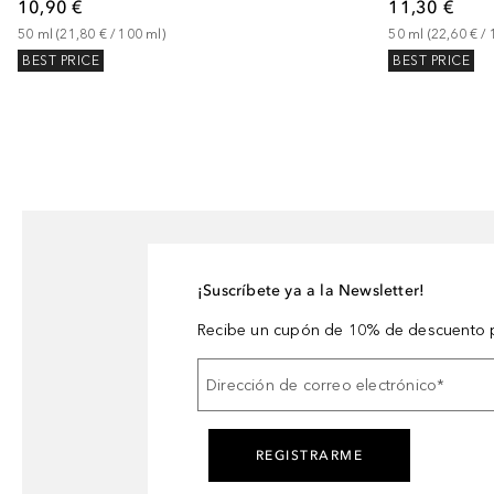
10,90 €
11,30 €
50
ml
 (
21,80 €
 / 
100
ml
)
50
ml
 (
22,60 €
 / 
BEST PRICE
BEST PRICE
¡Suscríbete ya a la Newsletter!
Recibe un cupón de 10% de descuento p
Dirección de correo electrónico
*
REGISTRARME