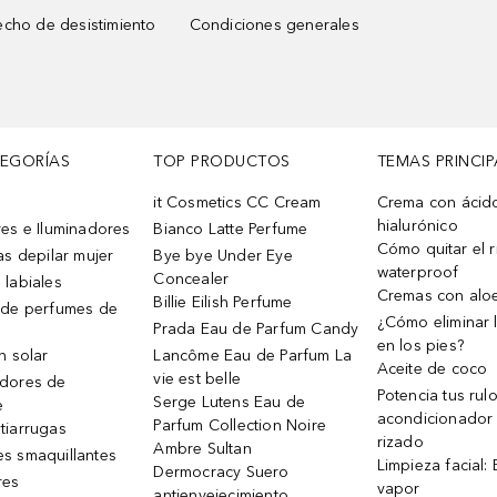
cho de desistimiento
Condiciones generales
TEGORÍAS
TOP PRODUCTOS
TEMAS PRINCIP
it Cosmetics CC Cream
Crema con ácid
hialurónico
es e Iluminadores
Bianco Latte Perfume
Cómo quitar el r
as depilar mujer
Bye bye Under Eye
waterproof
Concealer
 labiales
Cremas con alo
Billie Eilish Perfume
 de perfumes de
¿Cómo eliminar l
Prada Eau de Parfum Candy
en los pies?
n solar
Lancôme Eau de Parfum La
Aceite de coco
vie est belle
dores de
Potencia tus rul
Serge Lutens Eau de
e
acondicionador
Parfum Collection Noire
tiarrugas
rizado
Ambre Sultan
s smaquillantes
Limpieza facial:
Dermocracy Suero
res
vapor
antienvejecimiento