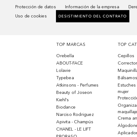
Protección de datos
Información de la empresa
Dere
Uso de cookies
DESISTIMIENTO DEL CONTRATO
TOP MARCAS
TOP CA
Orebella
Cepillos
ABOUT-FACE
Corrector
Lolavie
Maquinill
Typebea
Bálsamos
Atkinsons - Perfumes
Estuches
mujer
Beauty of Joseon
Protecció
Kiehl’s
Organiza
Biodance
maquillaj
Narciso Rodriguez
Crema an
Apivita - Champús
Algodone
CHANEL - LE LIFT
Aplicado
PRORASO