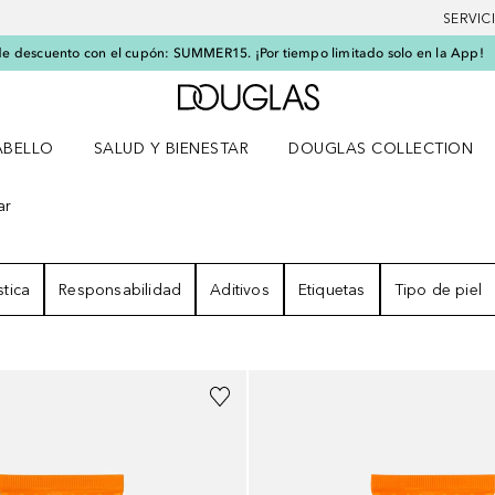
SERVIC
e descuento con el cupón: SUMMER15. ¡Por tiempo limitado solo en la App!
A Douglas Home
ABELLO
SALUD Y BIENESTAR
DOUGLAS COLLECTION
po
rir menú Cabello
Abrir menú Salud y bienestar
ar
RESULTADOS
stica
Responsabilidad
Aditivos
Etiquetas
Tipo de piel