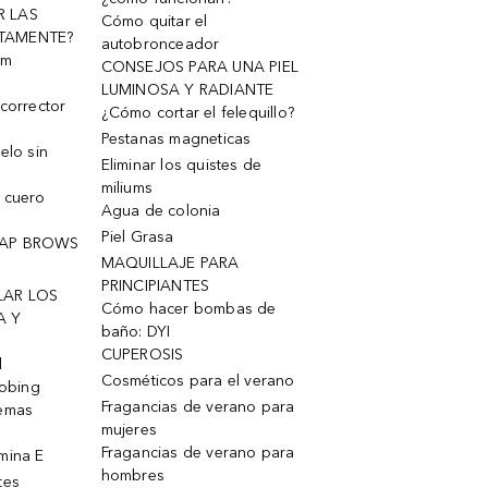
R LAS
Cómo quitar el
TAMENTE?
autobronceador
um
CONSEJOS PARA UNA PIEL
LUMINOSA Y RADIANTE
corrector
¿Cómo cortar el felequillo?
Pestanas magneticas
elo sin
Eliminar los quistes de
miliums
 cuero
Agua de colonia
Piel Grasa
OAP BROWS
MAQUILLAJE PARA
PRINCIPIANTES
LAR LOS
Cómo hacer bombas de
A Y
baño: DYI
CUPEROSIS
l
Cosméticos para el verano
robing
Fragancias de verano para
remas
mujeres
Fragancias de verano para
mina E
hombres
tes