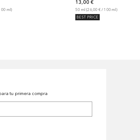
13,00 €
100
ml
)
50
ml
 (
26,00 €
 / 
100
ml
)
BEST PRICE
ara tu primera compra