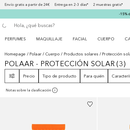
Envío gratis a partir de 24€ Entrega en 2-3 días* 2 muestras gratis*
-15% d
Regresar
Ejecutar búsqueda
PERFUMES
MAQUILLAJE
FACIAL
CUERPO
C
Abrir menú Perfumes
Abrir menú Maquillaje
Abrir menú Facial
Abrir menú Cuer
Ab
Homepage
Polaar
Cuerpo
Productos solares
Protección sol
POLAAR - PROTECCIÓN SOLAR
(
3
)
POLAAR - PROTECCIÓN SOLAR
3
Filtro
Precio
Tipo de producto
Para quién
Caracterí
Notas sobre la clasificación