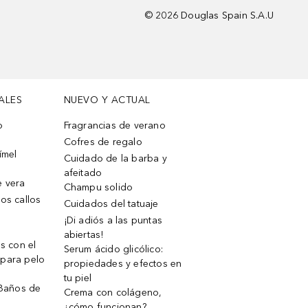
©
2026
Douglas Spain S.A.U
ALES
NUEVO Y ACTUAL
o
Fragrancias de verano
Cofres de regalo
ímel
Cuidado de la barba y
afeitado
e vera
Champu solido
os callos
Cuidados del tatuaje
¡Di adiós a las puntas
abiertas!
os con el
Serum ácido glicólico:
 para pelo
propiedades y efectos en
tu piel
 Baños de
Crema con colágeno,
¿cómo funcionan?