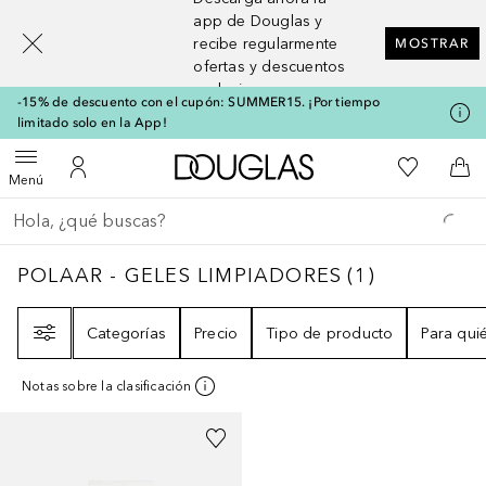
[navigation.slideout.screenreader]
app de Douglas y
recibe regularmente
MOSTRAR
ofertas y descuentos
exclusivos
-15% de descuento con el cupón: SUMMER15. ¡Por tiempo
limitado solo en la App!
A Douglas Home
Mi lista d
Abrir menú
Mi cuenta
A l
Menú
Regresar
Ejecutar búsqueda
POLAAR - GELES LIMPIADORES
1
RESULTA
POLAAR - GELES LIMPIADORES
(
1
)
Filtro
Categorías
Precio
Tipo de producto
Para qui
Notas sobre la clasificación