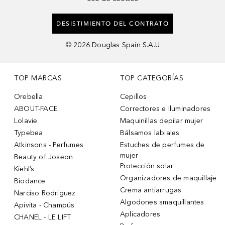
DESISTIMIENTO DEL CONTRATO
©
2026
Douglas Spain S.A.U
TOP MARCAS
TOP CATEGORÍAS
Orebella
Cepillos
ABOUT-FACE
Correctores e Iluminadores
Lolavie
Maquinillas depilar mujer
Typebea
Bálsamos labiales
Atkinsons - Perfumes
Estuches de perfumes de
mujer
Beauty of Joseon
Protección solar
Kiehl’s
Organizadores de maquillaje
Biodance
Crema antiarrugas
Narciso Rodriguez
Algodones smaquillantes
Apivita - Champús
Aplicadores
CHANEL - LE LIFT