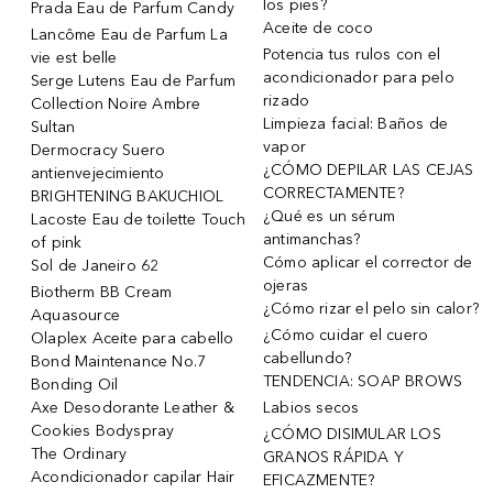
los pies?
Prada Eau de Parfum Candy
Aceite de coco
Lancôme Eau de Parfum La
Potencia tus rulos con el
vie est belle
acondicionador para pelo
Serge Lutens Eau de Parfum
rizado
Collection Noire Ambre
Limpieza facial: Baños de
Sultan
vapor
Dermocracy Suero
¿CÓMO DEPILAR LAS CEJAS
antienvejecimiento
CORRECTAMENTE?
BRIGHTENING BAKUCHIOL
¿Qué es un sérum
Lacoste Eau de toilette Touch
antimanchas?
of pink
Cómo aplicar el corrector de
Sol de Janeiro 62
ojeras
Biotherm BB Cream
¿Cómo rizar el pelo sin calor?
Aquasource
¿Cómo cuidar el cuero
Olaplex Aceite para cabello
cabellundo?
Bond Maintenance No.7
TENDENCIA: SOAP BROWS
Bonding Oil
Axe Desodorante Leather &
Labios secos
Cookies Bodyspray
¿CÓMO DISIMULAR LOS
The Ordinary
GRANOS RÁPIDA Y
Acondicionador capilar Hair
EFICAZMENTE?