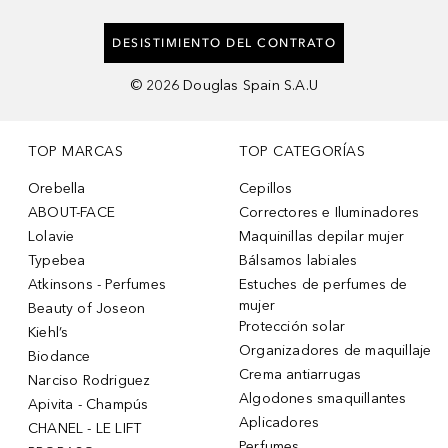
DESISTIMIENTO DEL CONTRATO
©
2026
Douglas Spain S.A.U
TOP MARCAS
TOP CATEGORÍAS
Orebella
Cepillos
ABOUT-FACE
Correctores e Iluminadores
Lolavie
Maquinillas depilar mujer
Typebea
Bálsamos labiales
Atkinsons - Perfumes
Estuches de perfumes de
mujer
Beauty of Joseon
Protección solar
Kiehl’s
Organizadores de maquillaje
Biodance
Crema antiarrugas
Narciso Rodriguez
Algodones smaquillantes
Apivita - Champús
Aplicadores
CHANEL - LE LIFT
Perfumes