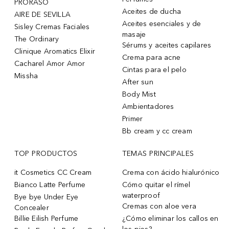
PRORASO
Aceites de ducha
AIRE DE SEVILLA
Aceites esenciales y de
Sisley Cremas Faciales
masaje
The Ordinary
Sérums y aceites capilares
Clinique Aromatics Elixir
Crema para acne
Cacharel Amor Amor
Cintas para el pelo
Missha
After sun
Body Mist
Ambientadores
Primer
Bb cream y cc cream
TOP PRODUCTOS
TEMAS PRINCIPALES
it Cosmetics CC Cream
Crema con ácido hialurónico
Bianco Latte Perfume
Cómo quitar el rímel
waterproof
Bye bye Under Eye
Cremas con aloe vera
Concealer
Billie Eilish Perfume
¿Cómo eliminar los callos en