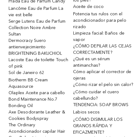
los pies?
Prada Eau de Parfum Candy
Aceite de coco
Lancôme Eau de Parfum La
Potencia tus rulos con el
vie est belle
acondicionador para pelo
Serge Lutens Eau de Parfum
rizado
Collection Noire Ambre
Limpieza facial: Baños de
Sultan
vapor
Dermocracy Suero
¿CÓMO DEPILAR LAS CEJAS
antienvejecimiento
CORRECTAMENTE?
BRIGHTENING BAKUCHIOL
¿Qué es un sérum
Lacoste Eau de toilette Touch
antimanchas?
of pink
Cómo aplicar el corrector de
Sol de Janeiro 62
ojeras
Biotherm BB Cream
¿Cómo rizar el pelo sin calor?
Aquasource
¿Cómo cuidar el cuero
Olaplex Aceite para cabello
cabellundo?
Bond Maintenance No.7
TENDENCIA: SOAP BROWS
Bonding Oil
Axe Desodorante Leather &
Labios secos
Cookies Bodyspray
¿CÓMO DISIMULAR LOS
The Ordinary
GRANOS RÁPIDA Y
Acondicionador capilar Hair
EFICAZMENTE?