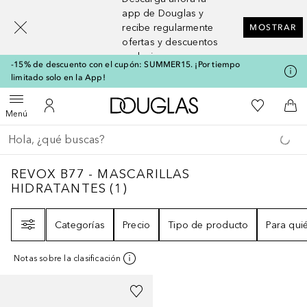
[navigation.slideout.screenreader]
app de Douglas y
recibe regularmente
MOSTRAR
ofertas y descuentos
exclusivos
-15% de descuento con el cupón: SUMMER15. ¡Por tiempo
limitado solo en la App!
A Douglas Home
Mi lista d
Abrir menú
Mi cuenta
A l
Menú
Regresar
Ejecutar búsqueda
REVOX B77 - MASCARILLAS HIDRATANTES
REVOX B77 - MASCARILLAS
HIDRATANTES
(
1
)
Filtro
Categorías
Precio
Tipo de producto
Para qui
Notas sobre la clasificación