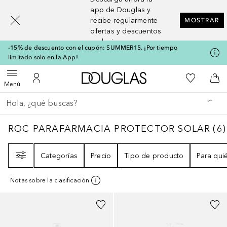
[navigation.slideout.screenreader]
app de Douglas y
recibe regularmente
MOSTRAR
ofertas y descuentos
exclusivos
-15% de descuento con el cupón: SUMMER15. ¡Por tiempo
limitado solo en la App!
A Douglas Home
Mi lista d
Abrir menú
Mi cuenta
A l
Menú
Regresar
Ejecutar búsqueda
ROC PARAFARMACIA PROTECTOR SOLAR
6
ROC PARAFARMACIA PROTECTOR SOLAR
(
6
)
Filtro
Categorías
Precio
Tipo de producto
Para qui
Notas sobre la clasificación