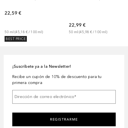
22,59 €
22,99 €
50
ml
 (
45,18 €
 / 
100
ml
)
50
ml
 (
45,98 €
 / 
100
ml
)
BEST PRICE
¡Suscríbete ya a la Newsletter!
Recibe un cupón de 10% de descuento para tu
primera compra
Dirección de correo electrónico
*
REGISTRARME