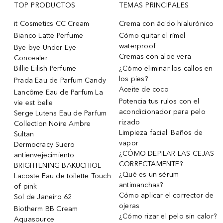
TOP PRODUCTOS
TEMAS PRINCIPALES
it Cosmetics CC Cream
Crema con ácido hialurónico
Bianco Latte Perfume
Cómo quitar el rímel
waterproof
Bye bye Under Eye
Cremas con aloe vera
Concealer
Billie Eilish Perfume
¿Cómo eliminar los callos en
los pies?
Prada Eau de Parfum Candy
Aceite de coco
Lancôme Eau de Parfum La
Potencia tus rulos con el
vie est belle
acondicionador para pelo
Serge Lutens Eau de Parfum
rizado
Collection Noire Ambre
Limpieza facial: Baños de
Sultan
vapor
Dermocracy Suero
¿CÓMO DEPILAR LAS CEJAS
antienvejecimiento
CORRECTAMENTE?
BRIGHTENING BAKUCHIOL
¿Qué es un sérum
Lacoste Eau de toilette Touch
antimanchas?
of pink
Cómo aplicar el corrector de
Sol de Janeiro 62
ojeras
Biotherm BB Cream
¿Cómo rizar el pelo sin calor?
Aquasource