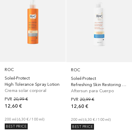
ROC
ROC
Soleil-Protect
Soleil-Protect
High Tolerance Spray Lotion
Refreshing Skin Restoring Milk
Crema solar corporal
Aftersun para Cuerpo
PVR
20,99 €
PVR
20,99 €
12,60 €
12,60 €
200
ml
 (
6,30 €
 / 
100
ml
)
200
ml
 (
6,30 €
 / 
100
ml
)
BEST PRICE
BEST PRICE