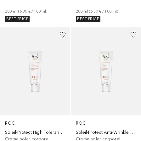
200
ml
 (
6,30 €
 / 
100
ml
)
200
ml
 (
6,30 €
 / 
100
ml
)
BEST PRICE
BEST PRICE
ROC
ROC
Soleil-Protect High Tolerance Comfort Fluid
Soleil-Protect Anti-Wrinkle Smoothing Fluid
Crema solar corporal
Crema solar corporal