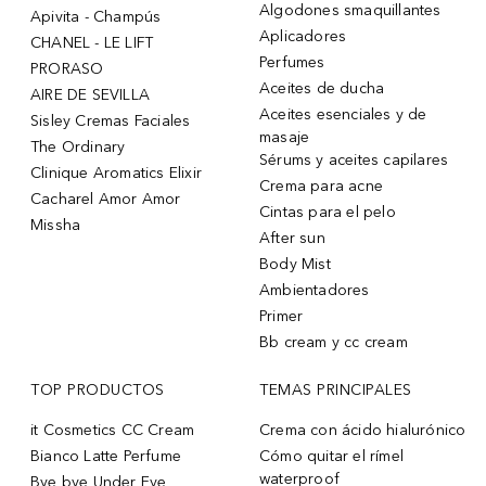
Algodones smaquillantes
Apivita - Champús
Aplicadores
CHANEL - LE LIFT
Perfumes
PRORASO
Aceites de ducha
AIRE DE SEVILLA
Aceites esenciales y de
Sisley Cremas Faciales
masaje
The Ordinary
Sérums y aceites capilares
Clinique Aromatics Elixir
Crema para acne
Cacharel Amor Amor
Cintas para el pelo
Missha
After sun
Body Mist
Ambientadores
Primer
Bb cream y cc cream
TOP PRODUCTOS
TEMAS PRINCIPALES
it Cosmetics CC Cream
Crema con ácido hialurónico
Bianco Latte Perfume
Cómo quitar el rímel
waterproof
Bye bye Under Eye