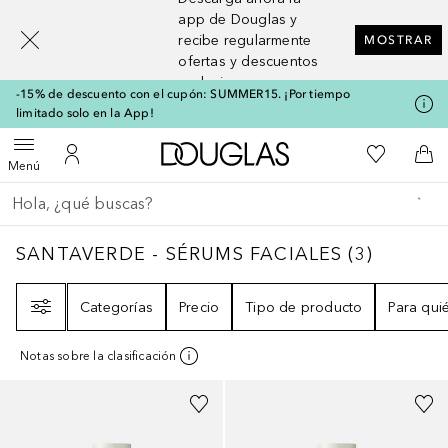
[navigation.slideout.screenreader]
app de Douglas y
recibe regularmente
MOSTRAR
ofertas y descuentos
exclusivos
-15% de descuento con el cupón: SUMMER15. ¡Por tiempo
limitado solo en la App!
A Douglas Home
Mi lista d
Abrir menú
Mi cuenta
A l
Menú
Regresar
Ejecutar búsqueda
SANTAVERDE - SÉRUMS FACIALES
3
RESUL
SANTAVERDE - SÉRUMS FACIALES
(
3
)
Filtro
Categorías
Precio
Tipo de producto
Para qui
Notas sobre la clasificación