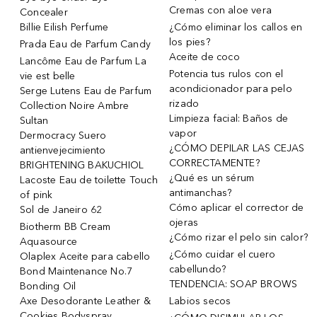
Cremas con aloe vera
Concealer
Billie Eilish Perfume
¿Cómo eliminar los callos en
los pies?
Prada Eau de Parfum Candy
Aceite de coco
Lancôme Eau de Parfum La
Potencia tus rulos con el
vie est belle
acondicionador para pelo
Serge Lutens Eau de Parfum
rizado
Collection Noire Ambre
Limpieza facial: Baños de
Sultan
vapor
Dermocracy Suero
¿CÓMO DEPILAR LAS CEJAS
antienvejecimiento
CORRECTAMENTE?
BRIGHTENING BAKUCHIOL
¿Qué es un sérum
Lacoste Eau de toilette Touch
antimanchas?
of pink
Cómo aplicar el corrector de
Sol de Janeiro 62
ojeras
Biotherm BB Cream
¿Cómo rizar el pelo sin calor?
Aquasource
¿Cómo cuidar el cuero
Olaplex Aceite para cabello
cabellundo?
Bond Maintenance No.7
TENDENCIA: SOAP BROWS
Bonding Oil
Axe Desodorante Leather &
Labios secos
Cookies Bodyspray