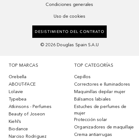
Condiciones generales
Uso de cookies
DESISTIMIENTO DEL CONTRATO
©
2026
Douglas Spain S.A.U
TOP MARCAS
TOP CATEGORÍAS
Orebella
Cepillos
ABOUT-FACE
Correctores e Iluminadores
Lolavie
Maquinillas depilar mujer
Typebea
Bálsamos labiales
Atkinsons - Perfumes
Estuches de perfumes de
mujer
Beauty of Joseon
Protección solar
Kiehl’s
Organizadores de maquillaje
Biodance
Crema antiarrugas
Narciso Rodriguez