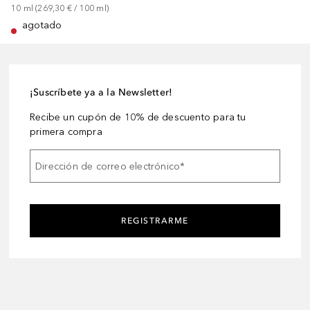
10
ml
 (
269,30 €
 / 
100
ml
)
agotado
¡Suscríbete ya a la Newsletter!
Recibe un cupón de 10% de descuento para tu
primera compra
Dirección de correo electrónico
*
REGISTRARME