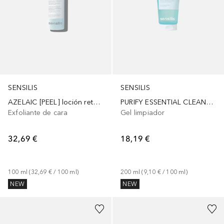
SENSILIS
SENSILIS
AZELAIC [PEEL] loción retexturizante
PURIFY ESSENTIAL CLEANSER gel limpiador
Exfoliante de cara
Gel limpiador
32,69 €
18,19 €
100
ml
 (
32,69 €
 / 
100
ml
)
200
ml
 (
9,10 €
 / 
100
ml
)
NEW
NEW