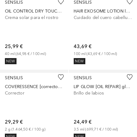
SENSILIS
SENSILIS
OIL CONTROL DRY TOUCH protector solar SPF50+
HAIR EXOSOME LOTION loción anticaída capilar
Crema solar para el rostro
Cuidado del cuero cabelludo
25,99 €
43,69 €
40
ml
 (
64,98 €
 / 
100
ml
)
100
ml
 (
43,69 €
 / 
100
ml
)
NEW
NEW
SENSILIS
SENSILIS
COVERESSENCE [corrector antimanchas]
LIP GLOW [OIL REPAIR] gloss labial
Corrector
Brillo de labios
29,29 €
24,49 €
2
g
 (
1.464,50 €
 / 
100
g
)
3.5
ml
 (
699,71 €
 / 
100
ml
)
NEW
NEW