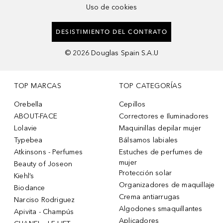
Uso de cookies
DESISTIMIENTO DEL CONTRATO
©
2026
Douglas Spain S.A.U
TOP MARCAS
TOP CATEGORÍAS
Orebella
Cepillos
ABOUT-FACE
Correctores e Iluminadores
Lolavie
Maquinillas depilar mujer
Typebea
Bálsamos labiales
Atkinsons - Perfumes
Estuches de perfumes de
mujer
Beauty of Joseon
Protección solar
Kiehl’s
Organizadores de maquillaje
Biodance
Crema antiarrugas
Narciso Rodriguez
Algodones smaquillantes
Apivita - Champús
Aplicadores