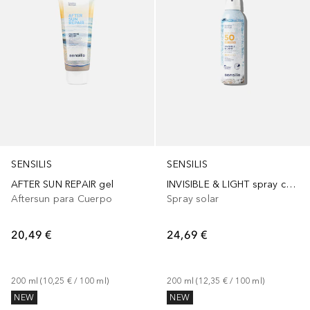
SENSILIS
SENSILIS
AFTER SUN REPAIR gel
INVISIBLE & LIGHT spray corporal SPF50+
Aftersun para Cuerpo
Spray solar
20,49 €
24,69 €
200
ml
 (
10,25 €
 / 
100
ml
)
200
ml
 (
12,35 €
 / 
100
ml
)
NEW
NEW