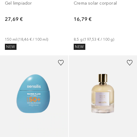
Gel limpiador
Crema solar corporal
27,69 €
16,79 €
150
ml
 (
18,46 €
 / 
100
ml
)
8.5
g
 (
197,53 €
 / 
100
g
)
NEW
NEW