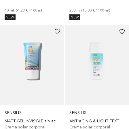
40
ml
 (
61,23 €
 / 
100
ml
)
200
ml
 (
13,00 €
 / 
100
ml
)
NEW
NEW
SENSILIS
SENSILIS
MATT GEL INVISIBLE sin aceite & antiedad SPF50+
ANTIAGING & LIGHT TEXTURE crema SPF50+
Crema solar corporal
Crema solar corporal