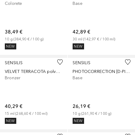
Colorete
Base
38,49 €
42,89 €
10
g
 (
384,90 €
 / 
100
g
)
30
ml
 (
142,97 €
 / 
100
ml
)
NEW
NEW
SENSILIS
SENSILIS
VELVET TERRACOTA polvo bronceador iluminador
PHOTOCORRECTION [D-PIGMENT MAKE-UP] SPF50+
Bronzer
Base
40,29 €
26,19 €
15
ml
 (
268,60 €
 / 
100
ml
)
10
g
 (
261,90 €
 / 
100
g
)
NEW
NEW