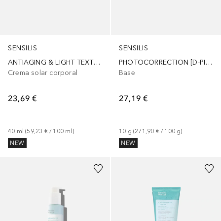
SENSILIS
SENSILIS
ANTIAGING & LIGHT TEXTURE COLOR crema SPF50+
PHOTOCORRECTION [D-PIGMENT MAKE-UP] maquillaje en crema SPF50+
Crema solar corporal
Base
23,69 €
27,19 €
40
ml
 (
59,23 €
 / 
100
ml
)
10
g
 (
271,90 €
 / 
100
g
)
NEW
NEW