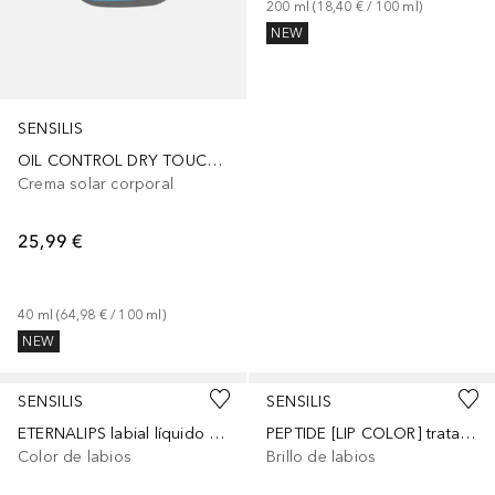
200
ml
 (
18,40 €
 / 
100
ml
)
NEW
SENSILIS
OIL CONTROL DRY TOUCH protector solar con color SPF50+
Crema solar corporal
25,99 €
40
ml
 (
64,98 €
 / 
100
ml
)
NEW
SENSILIS
SENSILIS
ETERNALIPS labial líquido mate
PEPTIDE [LIP COLOR] tratamiento voluminizador de labios
Color de labios
Brillo de labios