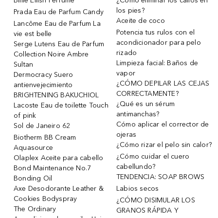
Billie Eilish Perfume
¿Cómo eliminar los callos en
los pies?
Prada Eau de Parfum Candy
Aceite de coco
Lancôme Eau de Parfum La
Potencia tus rulos con el
vie est belle
acondicionador para pelo
Serge Lutens Eau de Parfum
rizado
Collection Noire Ambre
Limpieza facial: Baños de
Sultan
vapor
Dermocracy Suero
¿CÓMO DEPILAR LAS CEJAS
antienvejecimiento
CORRECTAMENTE?
BRIGHTENING BAKUCHIOL
¿Qué es un sérum
Lacoste Eau de toilette Touch
antimanchas?
of pink
Cómo aplicar el corrector de
Sol de Janeiro 62
ojeras
Biotherm BB Cream
¿Cómo rizar el pelo sin calor?
Aquasource
¿Cómo cuidar el cuero
Olaplex Aceite para cabello
cabellundo?
Bond Maintenance No.7
TENDENCIA: SOAP BROWS
Bonding Oil
Axe Desodorante Leather &
Labios secos
Cookies Bodyspray
¿CÓMO DISIMULAR LOS
The Ordinary
GRANOS RÁPIDA Y