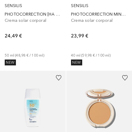
SENSILIS
SENSILIS
PHOTOCORRECTION [HA 50+] fluido hidratante y antiarrugas SPF50+
PHOTOCORRECTION MINERAL 30 fluido alta protección para pieles reactivas SPF30
Crema solar corporal
Crema solar corporal
24,49 €
23,99 €
50
ml
 (
48,98 €
 / 
100
ml
)
40
ml
 (
59,98 €
 / 
100
ml
)
NEW
NEW