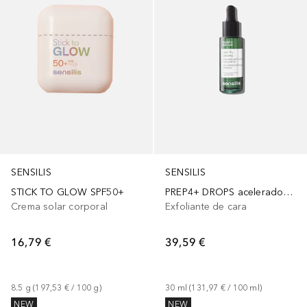
SENSILIS
SENSILIS
STICK TO GLOW SPF50+
PREP4+ DROPS acelerador exfoliante antiedad
Crema solar corporal
Exfoliante de cara
16,79 €
39,59 €
8.5
g
 (
197,53 €
 / 
100
g
)
30
ml
 (
131,97 €
 / 
100
ml
)
NEW
NEW