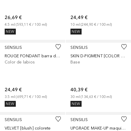
26,69 €
24,49 €
4.5
ml
 (
593,11 €
 / 
100
ml
)
10
ml
 (
244,90 €
 / 
100
ml
)
NEW
NEW
SENSILIS
SENSILIS
ROUGE FONDANT barra de labios
SKIN D-PIGMENT [COLOR DROPS] maquillaje corrector despigmentante
Color de labios
Base
24,49 €
40,39 €
3.5
ml
 (
699,71 €
 / 
100
ml
)
30
ml
 (
134,63 €
 / 
100
ml
)
NEW
NEW
SENSILIS
SENSILIS
VELVET [blush] colorete
UPGRADE MAKE-UP maquillaje en crema efecto lifting