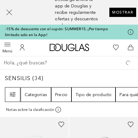
[navigation.slideout.screenreader]
app de Douglas y
recibe regularmente
MOSTRAR
ofertas y descuentos
exclusivos
-15% de descuento con el cupón: SUMMER15. ¡Por tiempo
limitado solo en la App!
A Douglas Home
Mi lista d
Abrir menú
Mi cuenta
A l
Menú
Regresar
Ejecutar búsqueda
SENSILIS
34
RESULTADOS
SENSILIS
(
34
)
Filtro
Categorías
Precio
Tipo de producto
Para qui
Notas sobre la clasificación