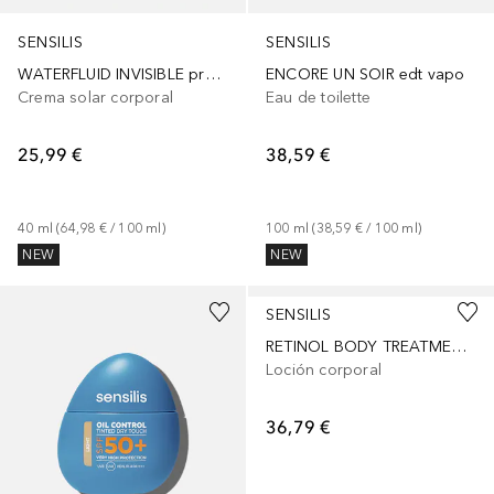
SENSILIS
SENSILIS
WATERFLUID INVISIBLE protector solar SPF50+
ENCORE UN SOIR edt vapo
Crema solar corporal
Eau de toilette
25,99 €
38,59 €
40
ml
 (
64,98 €
 / 
100
ml
)
100
ml
 (
38,59 €
 / 
100
ml
)
NEW
NEW
SENSILIS
RETINOL BODY TREATMENT reafirmante
Loción corporal
36,79 €