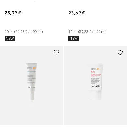
25,99 €
23,69 €
40
ml
 (
64,98 €
 / 
100
ml
)
40
ml
 (
59,23 €
 / 
100
ml
)
NEW
NEW