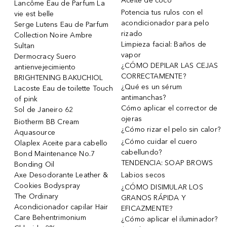
Aceite de coco
Lancôme Eau de Parfum La
Potencia tus rulos con el
vie est belle
acondicionador para pelo
Serge Lutens Eau de Parfum
rizado
Collection Noire Ambre
Limpieza facial: Baños de
Sultan
vapor
Dermocracy Suero
¿CÓMO DEPILAR LAS CEJAS
antienvejecimiento
CORRECTAMENTE?
BRIGHTENING BAKUCHIOL
¿Qué es un sérum
Lacoste Eau de toilette Touch
antimanchas?
of pink
Cómo aplicar el corrector de
Sol de Janeiro 62
ojeras
Biotherm BB Cream
¿Cómo rizar el pelo sin calor?
Aquasource
¿Cómo cuidar el cuero
Olaplex Aceite para cabello
cabellundo?
Bond Maintenance No.7
TENDENCIA: SOAP BROWS
Bonding Oil
Axe Desodorante Leather &
Labios secos
Cookies Bodyspray
¿CÓMO DISIMULAR LOS
The Ordinary
GRANOS RÁPIDA Y
Acondicionador capilar Hair
EFICAZMENTE?
Care Behentrimonium
¿Cómo aplicar el iluminador?