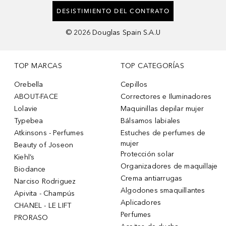
DESISTIMIENTO DEL CONTRATO
©
2026
Douglas Spain S.A.U
TOP MARCAS
TOP CATEGORÍAS
Orebella
Cepillos
ABOUT-FACE
Correctores e Iluminadores
Lolavie
Maquinillas depilar mujer
Typebea
Bálsamos labiales
Atkinsons - Perfumes
Estuches de perfumes de
mujer
Beauty of Joseon
Protección solar
Kiehl’s
Organizadores de maquillaje
Biodance
Crema antiarrugas
Narciso Rodriguez
Algodones smaquillantes
Apivita - Champús
Aplicadores
CHANEL - LE LIFT
Perfumes
PRORASO