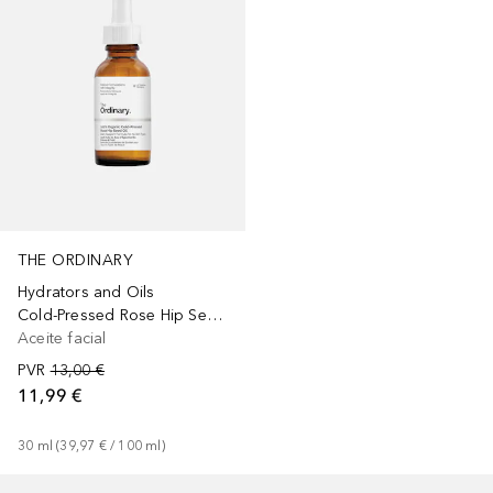
THE ORDINARY
Hydrators and Oils
Cold-Pressed Rose Hip Seed Oil
Aceite facial
PVR
13,00 €
11,99 €
30
ml
 (
39,97 €
 / 
100
ml
)