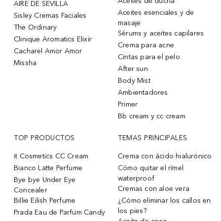
Aceites de ducha
AIRE DE SEVILLA
Aceites esenciales y de
Sisley Cremas Faciales
masaje
The Ordinary
Sérums y aceites capilares
Clinique Aromatics Elixir
Crema para acne
Cacharel Amor Amor
Cintas para el pelo
Missha
After sun
Body Mist
Ambientadores
Primer
Bb cream y cc cream
TOP PRODUCTOS
TEMAS PRINCIPALES
it Cosmetics CC Cream
Crema con ácido hialurónico
Bianco Latte Perfume
Cómo quitar el rímel
waterproof
Bye bye Under Eye
Cremas con aloe vera
Concealer
Billie Eilish Perfume
¿Cómo eliminar los callos en
los pies?
Prada Eau de Parfum Candy