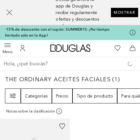
[navigation.slideout.screenreader]
app de Douglas y
recibe regularmente
MOSTRAR
ofertas y descuentos
exclusivos
-15% de descuento con el cupón: SUMMER15. ¡Por tiempo
limitado solo en la App!
A Douglas Home
Mi lista d
Abrir menú
Mi cuenta
A l
Menú
Regresar
Ejecutar búsqueda
THE ORDINARY ACEITES FACIALES
1
RESU
THE ORDINARY ACEITES FACIALES
(
1
)
Filtro
Categorías
Precio
Tipo de producto
Para qui
Notas sobre la clasificación